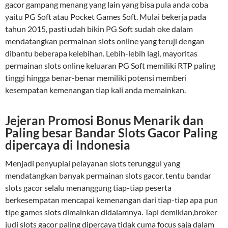
gacor gampang menang yang lain yang bisa pula anda coba
yaitu PG Soft atau Pocket Games Soft. Mulai bekerja pada
tahun 2015, pasti udah bikin PG Soft sudah oke dalam
mendatangkan permainan slots online yang teruji dengan
dibantu beberapa kelebihan. Lebih-lebih lagi, mayoritas
permainan slots online keluaran PG Soft memiliki RTP paling
tinggi hingga benar-benar memiliki potensi memberi
kesempatan kemenangan tiap kali anda memainkan.
Jejeran Promosi Bonus Menarik dan
Paling besar Bandar Slots Gacor Paling
dipercaya di Indonesia
Menjadi penyuplai pelayanan slots terunggul yang
mendatangkan banyak permainan slots gacor, tentu bandar
slots gacor selalu menanggung tiap-tiap peserta
berkesempatan mencapai kemenangan dari tiap-tiap apa pun
tipe games slots dimainkan didalamnya. Tapi demikian,broker
judi slots gacor paling dipercaya tidak cuma focus saja dalam