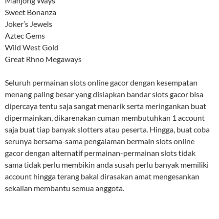
Mahjong Ways
Sweet Bonanza
Joker’s Jewels
Aztec Gems
Wild West Gold
Great Rhno Megaways
Seluruh permainan slots online gacor dengan kesempatan
menang paling besar yang disiapkan bandar slots gacor bisa
dipercaya tentu saja sangat menarik serta meringankan buat
dipermainkan, dikarenakan cuman membutuhkan 1 account
saja buat tiap banyak slotters atau peserta. Hingga, buat coba
serunya bersama-sama pengalaman bermain slots online
gacor dengan alternatif permainan-permainan slots tidak
sama tidak perlu membikin anda susah perlu banyak memiliki
account hingga terang bakal dirasakan amat mengesankan
sekalian membantu semua anggota.