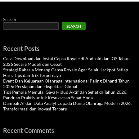
Search
SEARCH
Recent Posts
Cara Download dan Instal Capsa Royale di Android dan iOS Tahun
2026 Secara Mudah dan Cepat
Strategi Rahasia Menang Capsa Royale Agar Selalu Jackpot Setiap
Hari: Tips dan Trik Terpercaya
Event Dan Kejuaraan Olahraga Internasional Paling Dinanti Tahun
2026: Persiapan dan Ekspektasi Global
Tips Pemula Memulai Gaya Hidup Aktif dan Sehat di Tahun 2026:
Panduan Praktis untuk Kesuksesan Sehat Anda
Dampak AI dan Data Analytics pada Dunia Olahraga Modern 2026:
Transformasi dan Inovasi Terbaru
Recent Comments