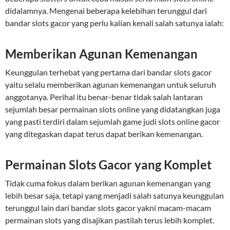
didalamnya. Mengenai beberapa kelebihan terunggul dari
bandar slots gacor yang perlu kalian kenali salah satunya ialah:
Memberikan Agunan Kemenangan
Keunggulan terhebat yang pertama dari bandar slots gacor
yaitu selalu memberikan agunan kemenangan untuk seluruh
anggotanya. Perihal itu benar-benar tidak salah lantaran
sejumlah besar permainan slots online yang didatangkan juga
yang pasti terdiri dalam sejumlah game judi slots online gacor
yang ditegaskan dapat terus dapat berikan kemenangan.
Permainan Slots Gacor yang Komplet
Tidak cuma fokus dalam berikan agunan kemenangan yang
lebih besar saja, tetapi yang menjadi salah satunya keunggulan
terunggul lain dari bandar slots gacor yakni macam-macam
permainan slots yang disajikan pastilah terus lebih komplet.