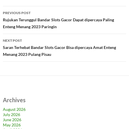
Post
PREVIOUS POST
navigation
Rujukan Terunggul Bandar Slots Gacor Dapat dipercaya Paling
Enteng Menang 2023 Paringin
NEXT POST
Saran Terhebat Bandar Slots Gacor Bisa dipercaya Amat Enteng
Menang 2023 Pulang Pisau
Archives
August 2026
July 2026
June 2026
May 2026