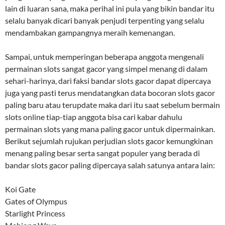
lain di luaran sana, maka perihal ini pula yang bikin bandar itu
selalu banyak dicari banyak penjudi terpenting yang selalu
mendambakan gampangnya meraih kemenangan.
Sampai, untuk memperingan beberapa anggota mengenali
permainan slots sangat gacor yang simpel menang di dalam
sehari-harinya, dari faksi bandar slots gacor dapat dipercaya
juga yang pasti terus mendatangkan data bocoran slots gacor
paling baru atau terupdate maka dari itu saat sebelum bermain
slots online tiap-tiap anggota bisa cari kabar dahulu
permainan slots yang mana paling gacor untuk dipermainkan.
Berikut sejumlah rujukan perjudian slots gacor kemungkinan
menang paling besar serta sangat populer yang berada di
bandar slots gacor paling dipercaya salah satunya antara lain:
Koi Gate
Gates of Olympus
Starlight Princess