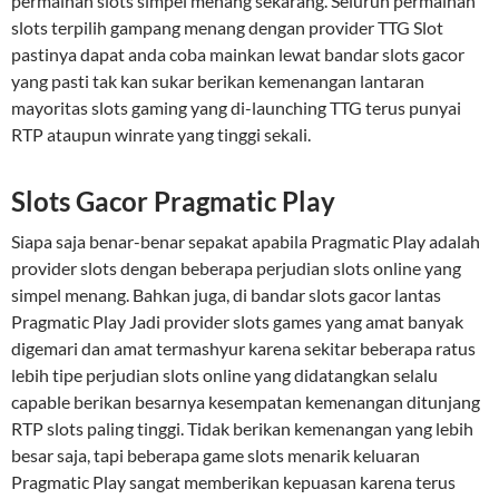
permainan slots simpel menang sekarang. Seluruh permainan
slots terpilih gampang menang dengan provider TTG Slot
pastinya dapat anda coba mainkan lewat bandar slots gacor
yang pasti tak kan sukar berikan kemenangan lantaran
mayoritas slots gaming yang di-launching TTG terus punyai
RTP ataupun winrate yang tinggi sekali.
Slots Gacor Pragmatic Play
Siapa saja benar-benar sepakat apabila Pragmatic Play adalah
provider slots dengan beberapa perjudian slots online yang
simpel menang. Bahkan juga, di bandar slots gacor lantas
Pragmatic Play Jadi provider slots games yang amat banyak
digemari dan amat termashyur karena sekitar beberapa ratus
lebih tipe perjudian slots online yang didatangkan selalu
capable berikan besarnya kesempatan kemenangan ditunjang
RTP slots paling tinggi. Tidak berikan kemenangan yang lebih
besar saja, tapi beberapa game slots menarik keluaran
Pragmatic Play sangat memberikan kepuasan karena terus