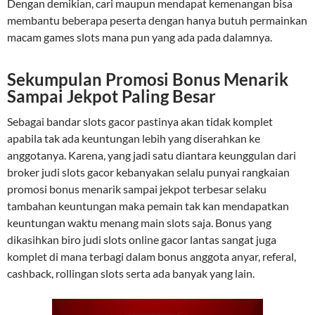
Dengan demikian, cari maupun mendapat kemenangan bisa
membantu beberapa peserta dengan hanya butuh permainkan
macam games slots mana pun yang ada pada dalamnya.
Sekumpulan Promosi Bonus Menarik
Sampai Jekpot Paling Besar
Sebagai bandar slots gacor pastinya akan tidak komplet
apabila tak ada keuntungan lebih yang diserahkan ke
anggotanya. Karena, yang jadi satu diantara keunggulan dari
broker judi slots gacor kebanyakan selalu punyai rangkaian
promosi bonus menarik sampai jekpot terbesar selaku
tambahan keuntungan maka pemain tak kan mendapatkan
keuntungan waktu menang main slots saja. Bonus yang
dikasihkan biro judi slots online gacor lantas sangat juga
komplet di mana terbagi dalam bonus anggota anyar, referal,
cashback, rollingan slots serta ada banyak yang lain.