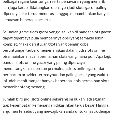
pelbagai ragam keuntungan serta penawaran yang menarik
lain juga kerap didatangkan oleh agen judi slots gacor paling
dipercaya biar terus-menerus sanggup menambahkan banyak
kepuasan beberapa peserta.
Sejumlah game slots gacor yang disajikan di bandar slots gacor
dapat dipercaya pula memberinya opsi yang semakin lebih
komplet. Maka dari itu, anggota yang pengin coba
peruntungan terbaik memenangkan dalam judi slots online
bisa mainkan macam permainan slots yang mana pun. Apa lagi,
bandar slots online gacor yang paling dipercaya
mendatangkan sederetan permainan slots online gacor dari
bermacam provider termasyhur dan paling besar yang waktu
ini udah meniti sangat banyak beberapa jenis permainan slots
menarik enteng menang.
Jumlah biro judi slots online sekarang ini bukan jadi agunan
tiap kesempatan kemenangan dikasihkan terus besar. Hingga,
argumen tersebut yang mewajibkan anda untuk masuk dengan