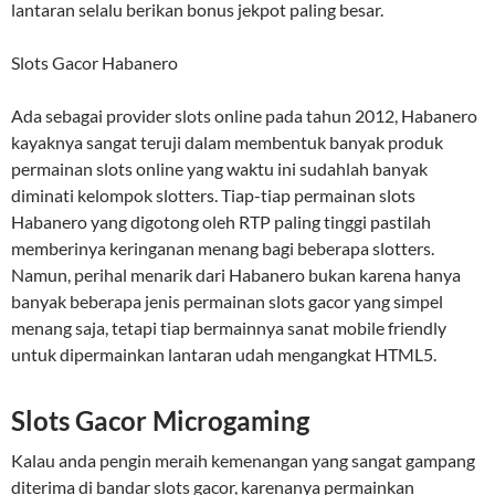
lantaran selalu berikan bonus jekpot paling besar.
Slots Gacor Habanero
Ada sebagai provider slots online pada tahun 2012, Habanero
kayaknya sangat teruji dalam membentuk banyak produk
permainan slots online yang waktu ini sudahlah banyak
diminati kelompok slotters. Tiap-tiap permainan slots
Habanero yang digotong oleh RTP paling tinggi pastilah
memberinya keringanan menang bagi beberapa slotters.
Namun, perihal menarik dari Habanero bukan karena hanya
banyak beberapa jenis permainan slots gacor yang simpel
menang saja, tetapi tiap bermainnya sanat mobile friendly
untuk dipermainkan lantaran udah mengangkat HTML5.
Slots Gacor Microgaming
Kalau anda pengin meraih kemenangan yang sangat gampang
diterima di bandar slots gacor, karenanya permainkan