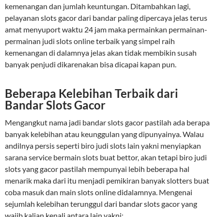
kemenangan dan jumlah keuntungan. Ditambahkan lagi,
pelayanan slots gacor dari bandar paling dipercaya jelas terus
amat menyuport waktu 24 jam maka permainkan permainan-
permainan judi slots online terbaik yang simpel raih
kemenangan di dalamnya jelas akan tidak membikin susah
banyak penjudi dikarenakan bisa dicapai kapan pun.
Beberapa Kelebihan Terbaik dari
Bandar Slots Gacor
Mengangkut nama jadi bandar slots gacor pastilah ada berapa
banyak kelebihan atau keunggulan yang dipunyainya. Walau
andilnya persis seperti biro judi slots lain yakni menyiapkan
sarana service bermain slots buat bettor, akan tetapi biro judi
slots yang gacor pastilah mempunyai lebih beberapa hal
menarik maka dari itu menjadi pemikiran banyak slotters buat
coba masuk dan main slots online didalamnya. Mengenai
sejumlah kelebihan terunggul dari bandar slots gacor yang
wajib kalian kenali antara lain yakni: