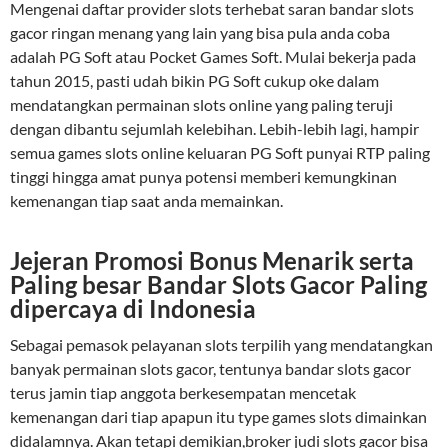
Mengenai daftar provider slots terhebat saran bandar slots
gacor ringan menang yang lain yang bisa pula anda coba
adalah PG Soft atau Pocket Games Soft. Mulai bekerja pada
tahun 2015, pasti udah bikin PG Soft cukup oke dalam
mendatangkan permainan slots online yang paling teruji
dengan dibantu sejumlah kelebihan. Lebih-lebih lagi, hampir
semua games slots online keluaran PG Soft punyai RTP paling
tinggi hingga amat punya potensi memberi kemungkinan
kemenangan tiap saat anda memainkan.
Jejeran Promosi Bonus Menarik serta
Paling besar Bandar Slots Gacor Paling
dipercaya di Indonesia
Sebagai pemasok pelayanan slots terpilih yang mendatangkan
banyak permainan slots gacor, tentunya bandar slots gacor
terus jamin tiap anggota berkesempatan mencetak
kemenangan dari tiap apapun itu type games slots dimainkan
didalamnya. Akan tetapi demikian,broker judi slots gacor bisa