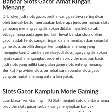
Bandar Slots Gacor Amat Ringan
Menang
Di broker judi slots gacor, perihal yang pastinya sering dicari
oleh banyak bettor merupakan beberapa jenis permainan slots
gampang menang yang disiapkan didalamnya. Sebab tak
sebagaimana pada agen judi lain, lewat bandar slots online
gacor sudah tentu sangat ringan dalam mendapatkan sejumlah
game slots terpilih dengan kemungkinan menang yang
menggiurkan. Ditambah service judi slots juga yang disiapkan
nyata sudah mengangkut sederetan provider maupun basis
judi slots yang miliki kumpulan game slots enteng menang.
Berikut 7 provider slots terhebat saran bandar slots gacor
yang termudah menang antara lain yakni:
Slots Gacor Kampiun Mode Gaming
Luar biasa Tren Gaming (TTG Slot) menjadi satu diantara nama
provider slots gacor terbaik yang menyiapkan banyak