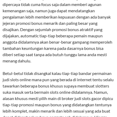
dipercaya tidak cuma focus saja dalam memberi agunan
kemenangan saja, namun juga dapat mendatangkan
pengalaman lebih memberikan kepuasan dengan ada banyak
jejeran promosi bonus menarik dan paling besar yang
disajikan. Dengan sejumlah promosi bonus atraktif yang
dijajakan, automatic tiap-tiap beberapa pemain maupun
anggota didalamnya akan benar-benar gampang memperoleh
tambahan keuntungan karena pada dasarnya bonus bisa
diberi setiap saat tanpa ada butuh tunggu lama anda mesti
menang dahulu.
Betul-betul tidak disangkal kalau tiap-tiap bandar permainan
judi slots online mana pun yang berada di internet tentu selalu
tawarkan beberapa bonus khusus supaya membuat slotters
suka masuk serta bermain slots online didalamnya. Namun,
alasan khusus mesti pilih main di broker judi slots gacor dipicu
tiap-tiap promosi maupun bonus yang didatangkan tentunya
lebih komplet, makin menarik dan lebih sesuai yang ada buat