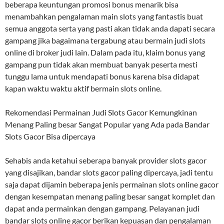
beberapa keuntungan promosi bonus menarik bisa
menambahkan pengalaman main slots yang fantastis buat
semua anggota serta yang pasti akan tidak anda dapati secara
gampang jika bagaimana tergabung atau bermain judi slots
online di broker judi lain. Dalam pada itu, klaim bonus yang
gampang pun tidak akan membuat banyak peserta mesti
tunggu lama untuk mendapati bonus karena bisa didapat
kapan waktu waktu aktif bermain slots online.
Rekomendasi Permainan Judi Slots Gacor Kemungkinan
Menang Paling besar Sangat Popular yang Ada pada Bandar
Slots Gacor Bisa dipercaya
Sehabis anda ketahui seberapa banyak provider slots gacor
yang disajikan, bandar slots gacor paling dipercaya, jadi tentu
saja dapat dijamin beberapa jenis permainan slots online gacor
dengan kesempatan menang paling besar sangat komplet dan
dapat anda permainkan dengan gampang. Pelayanan judi
bandar slots online gacor berikan kepuasan dan pengalaman