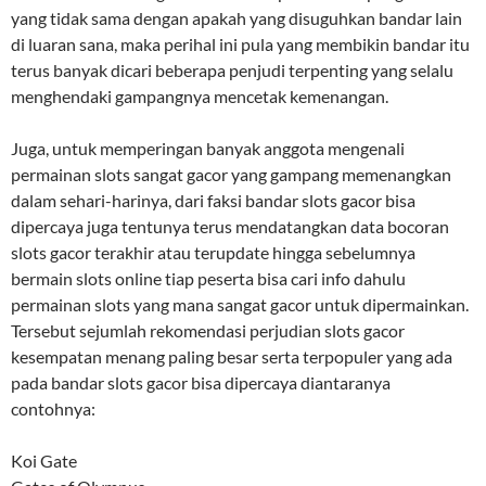
yang tidak sama dengan apakah yang disuguhkan bandar lain
di luaran sana, maka perihal ini pula yang membikin bandar itu
terus banyak dicari beberapa penjudi terpenting yang selalu
menghendaki gampangnya mencetak kemenangan.
Juga, untuk memperingan banyak anggota mengenali
permainan slots sangat gacor yang gampang memenangkan
dalam sehari-harinya, dari faksi bandar slots gacor bisa
dipercaya juga tentunya terus mendatangkan data bocoran
slots gacor terakhir atau terupdate hingga sebelumnya
bermain slots online tiap peserta bisa cari info dahulu
permainan slots yang mana sangat gacor untuk dipermainkan.
Tersebut sejumlah rekomendasi perjudian slots gacor
kesempatan menang paling besar serta terpopuler yang ada
pada bandar slots gacor bisa dipercaya diantaranya
contohnya:
Koi Gate