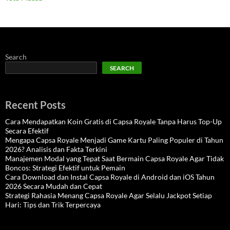
Search
SEARCH
Recent Posts
Cara Mendapatkan Koin Gratis di Capsa Royale Tanpa Harus Top-Up
Secara Efektif
Mengapa Capsa Royale Menjadi Game Kartu Paling Populer di Tahun
2026? Analisis dan Fakta Terkini
Manajemen Modal yang Tepat Saat Bermain Capsa Royale Agar Tidak
Boncos: Strategi Efektif untuk Pemain
Cara Download dan Instal Capsa Royale di Android dan iOS Tahun
2026 Secara Mudah dan Cepat
Strategi Rahasia Menang Capsa Royale Agar Selalu Jackpot Setiap
Hari: Tips dan Trik Terpercaya