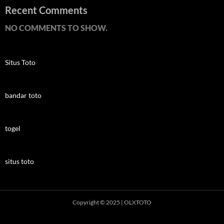
Recent Comments
NO COMMENTS TO SHOW.
Situs Toto
bandar toto
togel
situs toto
Copyright © 2025 |
OLXTOTO