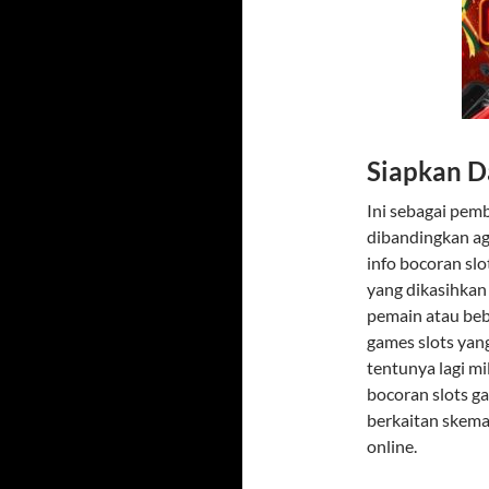
Siapkan D
Ini sebagai pemb
dibandingkan age
info bocoran slo
yang dikasihkan 
pemain atau be
games slots yan
tentunya lagi mi
bocoran slots g
berkaitan skema
online.