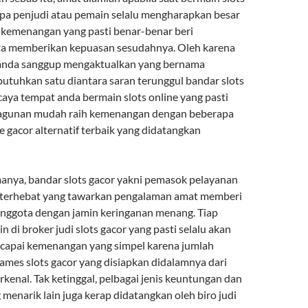
apa penjudi atau pemain selalu mengharapkan besar
kemenangan yang pasti benar-benar beri
ta memberikan kepuasan sesudahnya. Oleh karena
n anda sanggup mengaktualkan yang bernama
utuhkan satu diantara saran terunggul bandar slots
caya tempat anda bermain slots online yang pasti
 agunan mudah raih kemenangan dengan beberapa
e gacor alternatif terbaik yang didatangkan
manya, bandar slots gacor yakni pemasok pelayanan
ne terhebat yang tawarkan pengalaman amat memberi
nggota dengan jamin keringanan menang. Tiap
n di broker judi slots gacor yang pasti selalu akan
ncapai kemenangan yang simpel karena jumlah
games slots gacor yang disiapkan didalamnya dari
erkenal. Tak ketinggal, pelbagai jenis keuntungan dan
menarik lain juga kerap didatangkan oleh biro judi