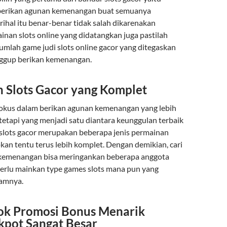
berikan agunan kemenangan buat semuanya
ihal itu benar-benar tidak salah dikarenakan
inan slots online yang didatangkan juga pastilah
jumlah game judi slots online gacor yang ditegaskan
nggup berikan kemenangan.
 Slots Gacor yang Komplet
okus dalam berikan agunan kemenangan yang lebih
 tetapi yang menjadi satu diantara keunggulan terbaik
r slots gacor merupakan beberapa jenis permainan
pkan tentu terus lebih komplet. Dengan demikian, cari
kemenangan bisa meringankan beberapa anggota
rlu mainkan type games slots mana pun yang
lamnya.
k Promosi Bonus Menarik
kpot Sangat Besar