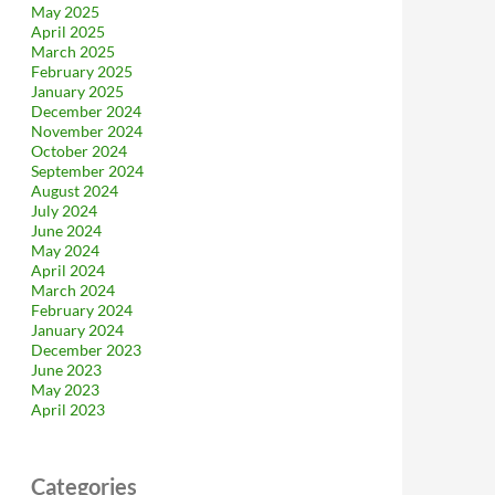
May 2025
April 2025
March 2025
February 2025
January 2025
December 2024
November 2024
October 2024
September 2024
August 2024
July 2024
June 2024
May 2024
April 2024
March 2024
February 2024
January 2024
December 2023
June 2023
May 2023
April 2023
Categories