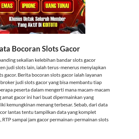
ata Bocoran Slots Gacor
anding sekalian kelebihan bandar slots gacor
n judi slots lain, ialah terus-menerus menyiapkan
ts gacor. Berita bocoran slots gacor ialah layanan
broker judi slots gacor yang bisa membantu tiap
berapa peserta dalam mengerti mana macam-macam
g amat gacor ini hari buat dipermainkan yang
liki kemungkinan menang terbesar. Sebab, dari data
acor lantas tentu tampilkan data yang komplet
, RTP sampai jam gacor permainan-permainan slots