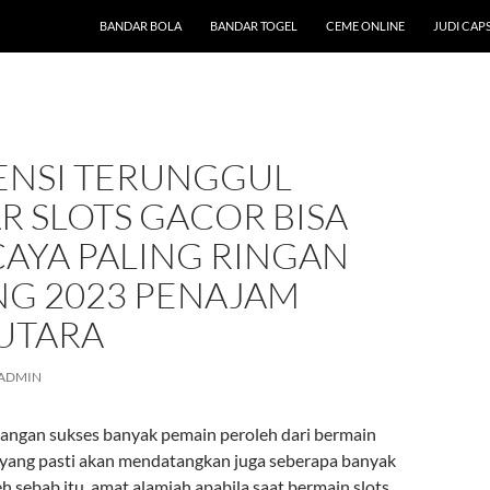
SKIP TO CONTENT
BANDAR BOLA
BANDAR TOGEL
CEME ONLINE
JUDI CAP
ENSI TERUNGGUL
R SLOTS GACOR BISA
CAYA PALING RINGAN
G 2023 PENAJAM
 UTARA
ADMIN
angan sukses banyak pemain peroleh dari bermain
ne yang pasti akan mendatangkan juga seberapa banyak
 sebab itu, amat alamiah apabila saat bermain slots