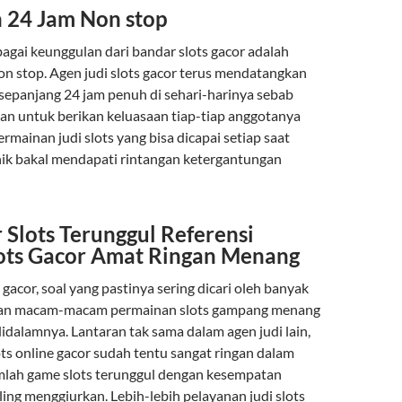
 24 Jam Non stop
agai keunggulan dari bandar slots gacor adalah
on stop. Agen judi slots gacor terus mendatangkan
 sepanjang 24 jam penuh di sehari-harinya sebab
n untuk berikan keluasaan tiap-tiap anggotanya
rmainan judi slots yang bisa dicapai setiap saat
ik bakal mendapati rintangan ketergantungan
 Slots Terunggul Referensi
ots Gacor Amat Ringan Menang
s gacor, soal yang pastinya sering dicari oleh banyak
an macam-macam permainan slots gampang menang
idalamnya. Lantaran tak sama dalam agen judi lain,
ts online gacor sudah tentu sangat ringan dalam
mlah game slots terunggul dengan kesempatan
ing menggiurkan. Lebih-lebih pelayanan judi slots