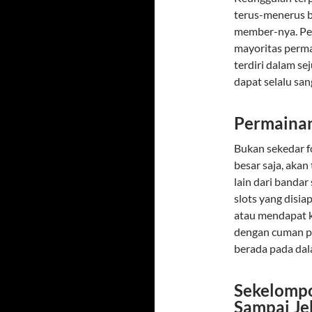
terus-menerus 
member-nya. Per
mayoritas perma
terdiri dalam se
dapat selalu sa
Permainan
Bukan sekedar f
besar saja, akan
lain dari banda
slots yang disia
atau mendapat 
dengan cuman pe
berada pada da
Sekelompo
Sampai Je