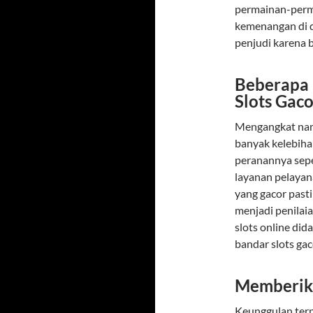
permainan-permai
kemenangan di d
penjudi karena 
Beberapa 
Slots Gaco
Mengangkat nama
banyak kelebiha
peranannya sepe
layanan pelayana
yang gacor past
menjadi penilai
slots online di
bandar slots gac
Memberik
Keunggulan terpi