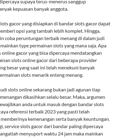
a dipercaya supaya terus-menerus sanggup
anyak kepuasan banyak anggota.
ots gacor yang disiapkan di bandar slots gacor dapat
emberi opsi yang tambah lebih komplet. Hingga,
gin coba peruntungan terbaik menang di dalam judi
a mainkan type permainan slots yang mana saja. Apa
ts online gacor yang bisa dipercaya mendatangkan
inan slots online gacor dari beberapa provider
ing besar yang saat ini telah menekuni banyak
permainan slots menarik enteng menang.
udi slots online sekarang bukan jadi agunan tiap
menangan dikasihkan selalu besar. Maka, argumen
ewajibkan anda untuk masuk dengan bandar slots
caya referensi terbaik 2023 yang pasti telah
n memberinya kemenangan serta banyak keuntungan.
, service slots gacor dari bandar paling dipercaya
 sangatlah menyuport waktu 24 jam maka mainkan