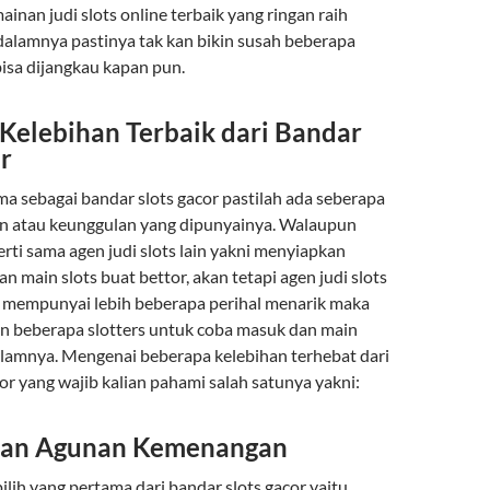
nan judi slots online terbaik yang ringan raih
alamnya pastinya tak kan bikin susah beberapa
bisa dijangkau kapan pun.
Kelebihan Terbaik dari Bandar
r
 sebagai bandar slots gacor pastilah ada seberapa
n atau keunggulan yang dipunyainya. Walaupun
rti sama agen judi slots lain yakni menyiapkan
n main slots buat bettor, akan tetapi agen judi slots
i mempunyai lebih beberapa perihal menarik maka
an beberapa slotters untuk coba masuk dan main
dalamnya. Mengenai beberapa kelebihan terhebat dari
or yang wajib kalian pahami salah satunya yakni:
an Agunan Kemenangan
lih yang pertama dari bandar slots gacor yaitu