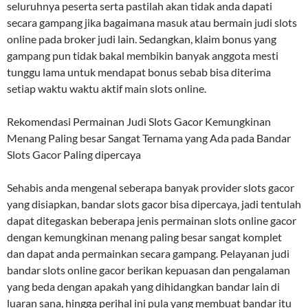
seluruhnya peserta serta pastilah akan tidak anda dapati
secara gampang jika bagaimana masuk atau bermain judi slots
online pada broker judi lain. Sedangkan, klaim bonus yang
gampang pun tidak bakal membikin banyak anggota mesti
tunggu lama untuk mendapat bonus sebab bisa diterima
setiap waktu waktu aktif main slots online.
Rekomendasi Permainan Judi Slots Gacor Kemungkinan
Menang Paling besar Sangat Ternama yang Ada pada Bandar
Slots Gacor Paling dipercaya
Sehabis anda mengenal seberapa banyak provider slots gacor
yang disiapkan, bandar slots gacor bisa dipercaya, jadi tentulah
dapat ditegaskan beberapa jenis permainan slots online gacor
dengan kemungkinan menang paling besar sangat komplet
dan dapat anda permainkan secara gampang. Pelayanan judi
bandar slots online gacor berikan kepuasan dan pengalaman
yang beda dengan apakah yang dihidangkan bandar lain di
luaran sana, hingga perihal ini pula yang membuat bandar itu