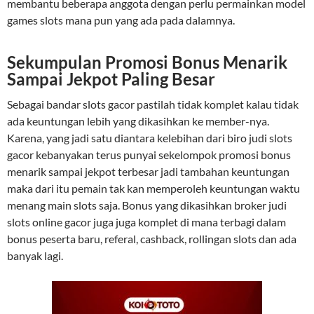
membantu beberapa anggota dengan perlu permainkan model
games slots mana pun yang ada pada dalamnya.
Sekumpulan Promosi Bonus Menarik
Sampai Jekpot Paling Besar
Sebagai bandar slots gacor pastilah tidak komplet kalau tidak
ada keuntungan lebih yang dikasihkan ke member-nya.
Karena, yang jadi satu diantara kelebihan dari biro judi slots
gacor kebanyakan terus punyai sekelompok promosi bonus
menarik sampai jekpot terbesar jadi tambahan keuntungan
maka dari itu pemain tak kan memperoleh keuntungan waktu
menang main slots saja. Bonus yang dikasihkan broker judi
slots online gacor juga juga komplet di mana terbagi dalam
bonus peserta baru, referal, cashback, rollingan slots dan ada
banyak lagi.