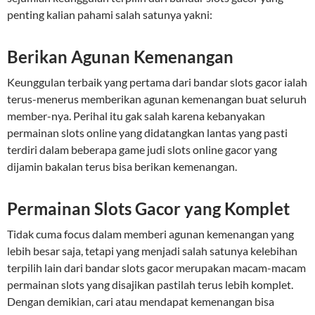
penting kalian pahami salah satunya yakni:
Berikan Agunan Kemenangan
Keunggulan terbaik yang pertama dari bandar slots gacor ialah
terus-menerus memberikan agunan kemenangan buat seluruh
member-nya. Perihal itu gak salah karena kebanyakan
permainan slots online yang didatangkan lantas yang pasti
terdiri dalam beberapa game judi slots online gacor yang
dijamin bakalan terus bisa berikan kemenangan.
Permainan Slots Gacor yang Komplet
Tidak cuma focus dalam memberi agunan kemenangan yang
lebih besar saja, tetapi yang menjadi salah satunya kelebihan
terpilih lain dari bandar slots gacor merupakan macam-macam
permainan slots yang disajikan pastilah terus lebih komplet.
Dengan demikian, cari atau mendapat kemenangan bisa