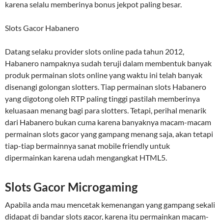
karena selalu memberinya bonus jekpot paling besar.
Slots Gacor Habanero
Datang selaku provider slots online pada tahun 2012,
Habanero nampaknya sudah teruji dalam membentuk banyak
produk permainan slots online yang waktu ini telah banyak
disenangi golongan slotters. Tiap permainan slots Habanero
yang digotong oleh RTP paling tinggi pastilah memberinya
keluasaan menang bagi para slotters. Tetapi, perihal menarik
dari Habanero bukan cuma karena banyaknya macam-macam
permainan slots gacor yang gampang menang saja, akan tetapi
tiap-tiap bermainnya sanat mobile friendly untuk
dipermainkan karena udah mengangkat HTML5.
Slots Gacor Microgaming
Apabila anda mau mencetak kemenangan yang gampang sekali
didapat di bandar slots gacor, karena itu permainkan macam-