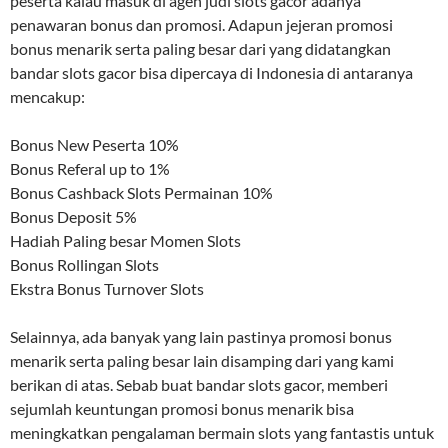
peserta kalau masuk di agen judi slots gacor adanya
penawaran bonus dan promosi. Adapun jejeran promosi
bonus menarik serta paling besar dari yang didatangkan
bandar slots gacor bisa dipercaya di Indonesia di antaranya
mencakup:
Bonus New Peserta 10%
Bonus Referal up to 1%
Bonus Cashback Slots Permainan 10%
Bonus Deposit 5%
Hadiah Paling besar Momen Slots
Bonus Rollingan Slots
Ekstra Bonus Turnover Slots
Selainnya, ada banyak yang lain pastinya promosi bonus
menarik serta paling besar lain disamping dari yang kami
berikan di atas. Sebab buat bandar slots gacor, memberi
sejumlah keuntungan promosi bonus menarik bisa
meningkatkan pengalaman bermain slots yang fantastis untuk