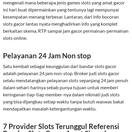
mengenali mana beberapa jenis games slots yang amat gacor
ini hari buat dipermainkan yang tentunya lagi mempunyai
kesempatan menang terbesar. Lantaran, dari info bocoran
slots gacor lantas nyata menghadirkan info yang komplet
berkaitan skema, RTP sampai jam gacor permainan-permainan
slots online.
Pelayanan 24 Jam Non stop
Satu kembali sebagai keunggulan dari bandar slots gacor
adalah pelayanan 24 jam non-stop. Broker judi slots gacor
selalu mendatangkan pelayanan slots sepanjang 24 jam penuh
dalam sehari-harinya sebab punya tujuan untuk memberi
keringanan tiap-tiap member-nya dalam nikmati judi slots
yang bisa dijangkau setiap waktu tanpa butuh waswas bakal
mendapatkan masalah ketergantungan waktu.
7 Provider Slots Terunggul Referensi