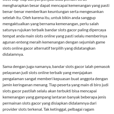
mengharapkan besar dapat mencapai kemenangan yang pasti
benar-benar memberikan keuntungan serta mengesankan
setelah itu. Oleh karena itu, untuk bikin anda sanggup
mengaktualkan yang bernama kemenangan, perlu salah
satunya rujukan terbaik bandar slots gacor paling dipercaya
tempat anda main slots online yang pasti selalu memberinya
agunan enteng meraih kemenangan dengan sejumlah game
slots online gacor alternatif terpilih yang didatangkan
didalamnya.
Sama dengan juga namanya, bandar slots gacor ialah pemasok
pelayanan judi slots online terbaik yang menjajakan
pengalaman sangat memberi kepuasan buat anggota dengan
jamin keringanan menang. Tiap peserta yang main di biro judi
slots gacor pastilah selalu akan terbukti bisa mencapai
kemenangan yang gampang lantaran banyak beberapa jenis
permainan slots gacor yang disiapkan didalamnya dari
provider slots terkenal. Tak ketinggal, pelbagai ragam