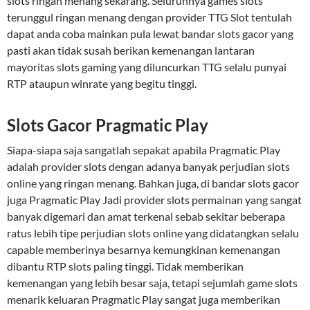
slots ringan menang sekarang. Seluruhnya games slots
terunggul ringan menang dengan provider TTG Slot tentulah
dapat anda coba mainkan pula lewat bandar slots gacor yang
pasti akan tidak susah berikan kemenangan lantaran
mayoritas slots gaming yang diluncurkan TTG selalu punyai
RTP ataupun winrate yang begitu tinggi.
Slots Gacor Pragmatic Play
Siapa-siapa saja sangatlah sepakat apabila Pragmatic Play
adalah provider slots dengan adanya banyak perjudian slots
online yang ringan menang. Bahkan juga, di bandar slots gacor
juga Pragmatic Play Jadi provider slots permainan yang sangat
banyak digemari dan amat terkenal sebab sekitar beberapa
ratus lebih tipe perjudian slots online yang didatangkan selalu
capable memberinya besarnya kemungkinan kemenangan
dibantu RTP slots paling tinggi. Tidak memberikan
kemenangan yang lebih besar saja, tetapi sejumlah game slots
menarik keluaran Pragmatic Play sangat juga memberikan