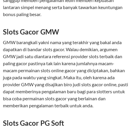
sanggup memberi pengalaman lebih memberi kepuasan
lantaran simpel menang serta banyak tawarkan keuntungan
bonus paling besar.
Slots Gacor GMW
GMW barangkali yakni nama yang terakhir yang bakal anda
dapatkan di bandar slots gacor. Walau demikian, argumen
GMW jadi satu diantara referensi provider slots terbaik dan
paling gacor pastinya tak lain karena jumlahnya macam-
macam permainan slots online gacor yang diciptakan, bahkan
juga pada waktu yang singkat. Maka itu, oleh karena ada
provider GMW yang disajikan biro judi slots gacor online, pasti
dapat memberinya pengalaman baru bagi para slotters untuk
bisa coba permainan slots gacor yang berlainan dan
memberikan pengalaman terbaik untuk anda.
Slots Gacor PG Soft