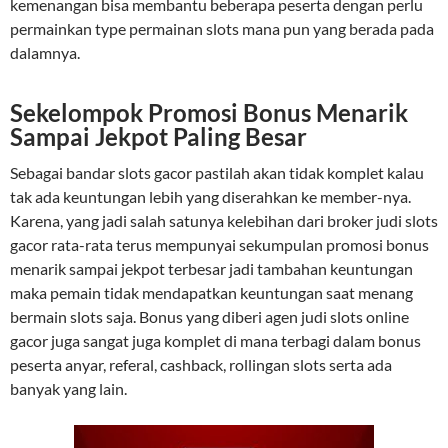
kemenangan bisa membantu beberapa peserta dengan perlu
permainkan type permainan slots mana pun yang berada pada
dalamnya.
Sekelompok Promosi Bonus Menarik
Sampai Jekpot Paling Besar
Sebagai bandar slots gacor pastilah akan tidak komplet kalau
tak ada keuntungan lebih yang diserahkan ke member-nya.
Karena, yang jadi salah satunya kelebihan dari broker judi slots
gacor rata-rata terus mempunyai sekumpulan promosi bonus
menarik sampai jekpot terbesar jadi tambahan keuntungan
maka pemain tidak mendapatkan keuntungan saat menang
bermain slots saja. Bonus yang diberi agen judi slots online
gacor juga sangat juga komplet di mana terbagi dalam bonus
peserta anyar, referal, cashback, rollingan slots serta ada
banyak yang lain.