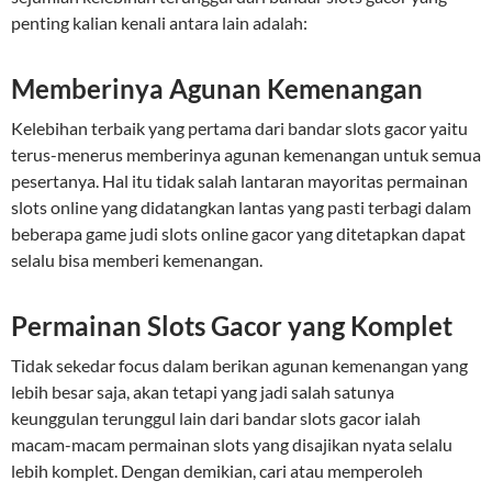
penting kalian kenali antara lain adalah:
Memberinya Agunan Kemenangan
Kelebihan terbaik yang pertama dari bandar slots gacor yaitu
terus-menerus memberinya agunan kemenangan untuk semua
pesertanya. Hal itu tidak salah lantaran mayoritas permainan
slots online yang didatangkan lantas yang pasti terbagi dalam
beberapa game judi slots online gacor yang ditetapkan dapat
selalu bisa memberi kemenangan.
Permainan Slots Gacor yang Komplet
Tidak sekedar focus dalam berikan agunan kemenangan yang
lebih besar saja, akan tetapi yang jadi salah satunya
keunggulan terunggul lain dari bandar slots gacor ialah
macam-macam permainan slots yang disajikan nyata selalu
lebih komplet. Dengan demikian, cari atau memperoleh