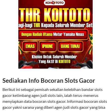
Sediakan Info Bocoran Slots Gacor
Berikut ini sebagai pemisah sekalian kelebihan bandar slots
gacor ketimbang agen judi slots lain, ialah terus-menerus
menyiapkan data bocoran slots gacor. Informasi bocoran slots
gacor yakni sarana yang diberi agen judi slots gacor yang bisa