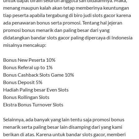
untuk dapat diraih seluruh anggota sah didalamnya. Maka,
menang maupun kalah akan tetap memberinya keuntungan
tiap peserta apabila tergabung di biro judi slots gacor karena
ada penawaran bonus serta promosi. Tentang hal jejeran
promosi bonus menarik dan paling besar dari yang
didatangkan bandar slots gacor paling dipercaya di Indonesia
misalnya mencakup:
Bonus New Peserta 10%
Bonus Referal up to 1%
Bonus Cashback Slots Game 10%
Bonus Deposit 5%
Hadiah Paling besar Even Slots
Bonus Rollingan Slots
Ekstra Bonus Turnover Slots
Selainnya, ada banyak yang lain tentu saja promosi bonus
menarik serta paling besar lain disamping dari yang kami
berikan di atas. Karena untuk bandar slots gacor, memberi