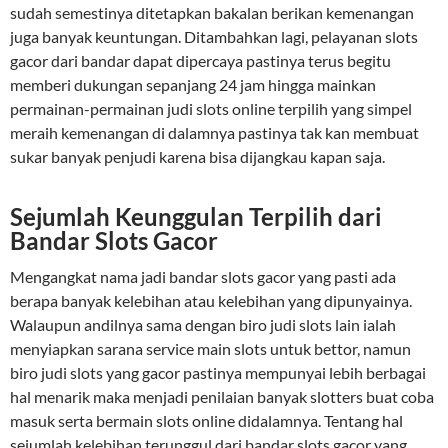
sudah semestinya ditetapkan bakalan berikan kemenangan
juga banyak keuntungan. Ditambahkan lagi, pelayanan slots
gacor dari bandar dapat dipercaya pastinya terus begitu
memberi dukungan sepanjang 24 jam hingga mainkan
permainan-permainan judi slots online terpilih yang simpel
meraih kemenangan di dalamnya pastinya tak kan membuat
sukar banyak penjudi karena bisa dijangkau kapan saja.
Sejumlah Keunggulan Terpilih dari
Bandar Slots Gacor
Mengangkat nama jadi bandar slots gacor yang pasti ada
berapa banyak kelebihan atau kelebihan yang dipunyainya.
Walaupun andilnya sama dengan biro judi slots lain ialah
menyiapkan sarana service main slots untuk bettor, namun
biro judi slots yang gacor pastinya mempunyai lebih berbagai
hal menarik maka menjadi penilaian banyak slotters buat coba
masuk serta bermain slots online didalamnya. Tentang hal
sejumlah kelebihan terunggul dari bandar slots gacor yang