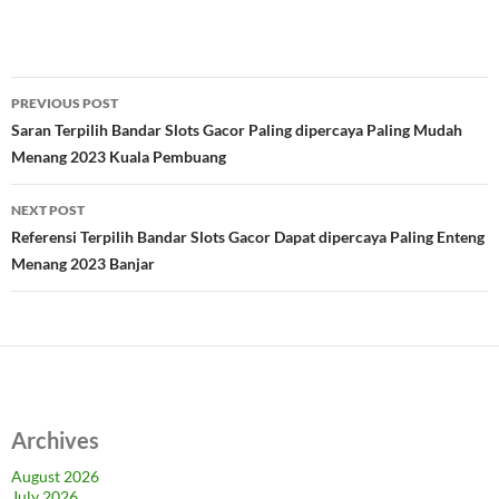
Post
PREVIOUS POST
navigation
Saran Terpilih Bandar Slots Gacor Paling dipercaya Paling Mudah
Menang 2023 Kuala Pembuang
NEXT POST
Referensi Terpilih Bandar Slots Gacor Dapat dipercaya Paling Enteng
Menang 2023 Banjar
Archives
August 2026
July 2026