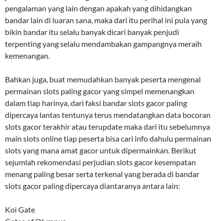
pengalaman yang lain dengan apakah yang dihidangkan
bandar lain di luaran sana, maka dari itu perihal ini pula yang
bikin bandar itu selalu banyak dicari banyak penjudi
terpenting yang selalu mendambakan gampangnya meraih
kemenangan.
Bahkan juga, buat memudahkan banyak peserta mengenal
permainan slots paling gacor yang simpel memenangkan
dalam tiap harinya, dari faksi bandar slots gacor paling
dipercaya lantas tentunya terus mendatangkan data bocoran
slots gacor terakhir atau terupdate maka dari itu sebelumnya
main slots online tiap peserta bisa cari info dahulu permainan
slots yang mana amat gacor untuk dipermainkan. Berikut
sejumlah rekomendasi perjudian slots gacor kesempatan
menang paling besar serta terkenal yang berada di bandar
slots gacor paling dipercaya diantaranya antara lain:
Koi Gate