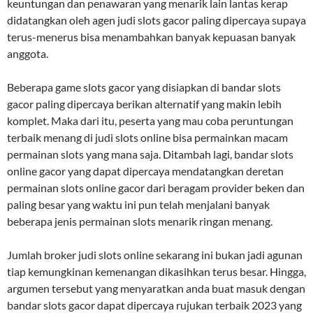
keuntungan dan penawaran yang menarik lain lantas kerap
didatangkan oleh agen judi slots gacor paling dipercaya supaya
terus-menerus bisa menambahkan banyak kepuasan banyak
anggota.
Beberapa game slots gacor yang disiapkan di bandar slots
gacor paling dipercaya berikan alternatif yang makin lebih
komplet. Maka dari itu, peserta yang mau coba peruntungan
terbaik menang di judi slots online bisa permainkan macam
permainan slots yang mana saja. Ditambah lagi, bandar slots
online gacor yang dapat dipercaya mendatangkan deretan
permainan slots online gacor dari beragam provider beken dan
paling besar yang waktu ini pun telah menjalani banyak
beberapa jenis permainan slots menarik ringan menang.
Jumlah broker judi slots online sekarang ini bukan jadi agunan
tiap kemungkinan kemenangan dikasihkan terus besar. Hingga,
argumen tersebut yang menyaratkan anda buat masuk dengan
bandar slots gacor dapat dipercaya rujukan terbaik 2023 yang