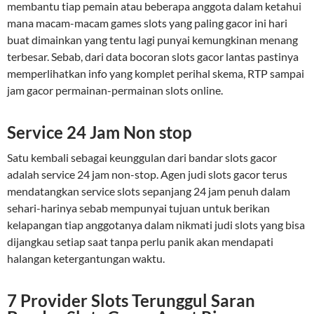
membantu tiap pemain atau beberapa anggota dalam ketahui
mana macam-macam games slots yang paling gacor ini hari
buat dimainkan yang tentu lagi punyai kemungkinan menang
terbesar. Sebab, dari data bocoran slots gacor lantas pastinya
memperlihatkan info yang komplet perihal skema, RTP sampai
jam gacor permainan-permainan slots online.
Service 24 Jam Non stop
Satu kembali sebagai keunggulan dari bandar slots gacor
adalah service 24 jam non-stop. Agen judi slots gacor terus
mendatangkan service slots sepanjang 24 jam penuh dalam
sehari-harinya sebab mempunyai tujuan untuk berikan
kelapangan tiap anggotanya dalam nikmati judi slots yang bisa
dijangkau setiap saat tanpa perlu panik akan mendapati
halangan ketergantungan waktu.
7 Provider Slots Terunggul Saran