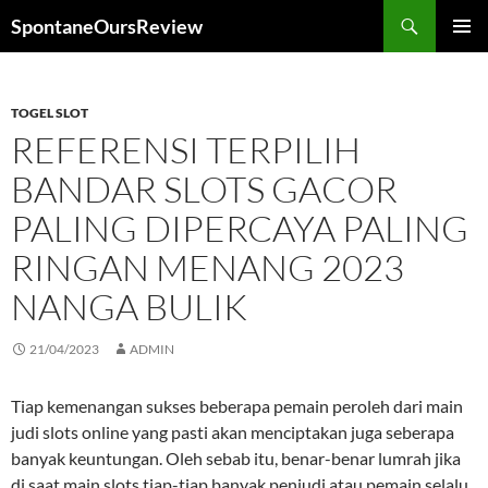
Search
SpontaneOursReview
SKIP
PRIMAR
TO
MENU
CONTENT
TOGEL SLOT
REFERENSI TERPILIH
BANDAR SLOTS GACOR
PALING DIPERCAYA PALING
RINGAN MENANG 2023
NANGA BULIK
21/04/2023
ADMIN
Tiap kemenangan sukses beberapa pemain peroleh dari main
judi slots online yang pasti akan menciptakan juga seberapa
banyak keuntungan. Oleh sebab itu, benar-benar lumrah jika
di saat main slots tiap-tiap banyak penjudi atau pemain selalu