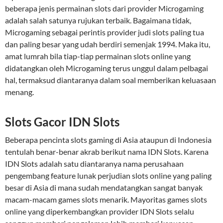
beberapa jenis permainan slots dari provider Microgaming
adalah salah satunya rujukan terbaik. Bagaimana tidak,
Microgaming sebagai perintis provider judi slots paling tua
dan paling besar yang udah berdiri semenjak 1994. Maka itu,
amat lumrah bila tiap-tiap permainan slots online yang
didatangkan oleh Microgaming terus unggul dalam pelbagai
hal, termaksud diantaranya dalam soal memberikan keluasaan
menang.
Slots Gacor IDN Slots
Beberapa pencinta slots gaming di Asia ataupun di Indonesia
tentulah benar-benar akrab berikut nama IDN Slots. Karena
IDN Slots adalah satu diantaranya nama perusahaan
pengembang feature lunak perjudian slots online yang paling
besar di Asia di mana sudah mendatangkan sangat banyak
macam-macam games slots menarik. Mayoritas games slots
online yang diperkembangkan provider IDN Slots selalu