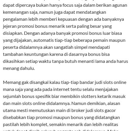
dapat dipercaya bukan hanya focus saja dalam berikan agunan
kemenangan saja, namun juga dapat mendatangkan
pengalaman lebih memberi kepuasan dengan ada banyaknya
jejeran promosi bonus menarik serta paling besar yang
disiapkan. Dengan adanya banyak promosi bonus luar biasa
yang dijajakan, automatis tiap-tiap beberapa pemain maupun
peserta didalamnya akan sangatlah simpel mendapati
tambahan keuntungan karena di dasarnya bonus bisa
dikasihkan setiap waktu tanpa butuh menanti lama anda harus
menang dahulu.
Memang gak disangkal kalau tiap-tiap bandar judi slots online
mana saja yang ada pada internet tentu selalu menjajakan
sejumlah bonus spesifik biar membikin slotters ketarik masuk
dan main slots online didalamnya. Namun demikian, alasan
utama mesti memutuskan main di broker judi slots gacor
disebabkan tiap promosi maupun bonus yang didatangkan
pastilah lebih komplet, semakin menarik dan lebih realitas