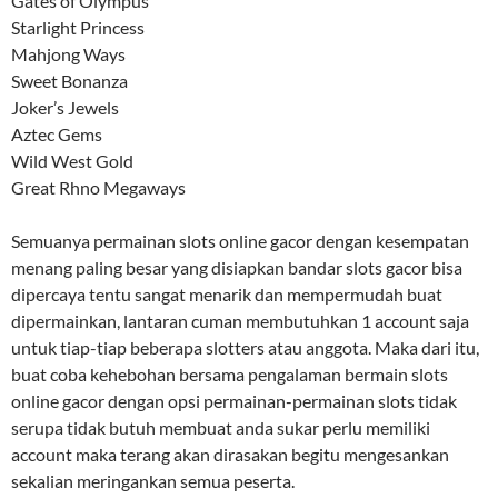
Gates of Olympus
Starlight Princess
Mahjong Ways
Sweet Bonanza
Joker’s Jewels
Aztec Gems
Wild West Gold
Great Rhno Megaways
Semuanya permainan slots online gacor dengan kesempatan
menang paling besar yang disiapkan bandar slots gacor bisa
dipercaya tentu sangat menarik dan mempermudah buat
dipermainkan, lantaran cuman membutuhkan 1 account saja
untuk tiap-tiap beberapa slotters atau anggota. Maka dari itu,
buat coba kehebohan bersama pengalaman bermain slots
online gacor dengan opsi permainan-permainan slots tidak
serupa tidak butuh membuat anda sukar perlu memiliki
account maka terang akan dirasakan begitu mengesankan
sekalian meringankan semua peserta.