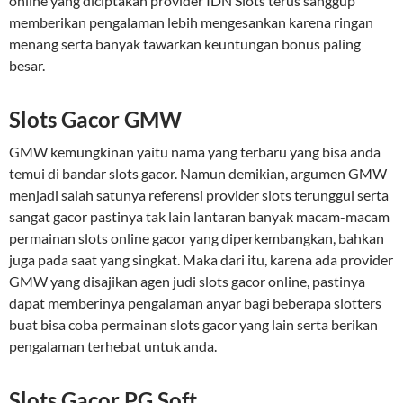
online yang diciptakan provider IDN Slots terus sanggup
memberikan pengalaman lebih mengesankan karena ringan
menang serta banyak tawarkan keuntungan bonus paling
besar.
Slots Gacor GMW
GMW kemungkinan yaitu nama yang terbaru yang bisa anda
temui di bandar slots gacor. Namun demikian, argumen GMW
menjadi salah satunya referensi provider slots terunggul serta
sangat gacor pastinya tak lain lantaran banyak macam-macam
permainan slots online gacor yang diperkembangkan, bahkan
juga pada saat yang singkat. Maka dari itu, karena ada provider
GMW yang disajikan agen judi slots gacor online, pastinya
dapat memberinya pengalaman anyar bagi beberapa slotters
buat bisa coba permainan slots gacor yang lain serta berikan
pengalaman terhebat untuk anda.
Slots Gacor PG Soft