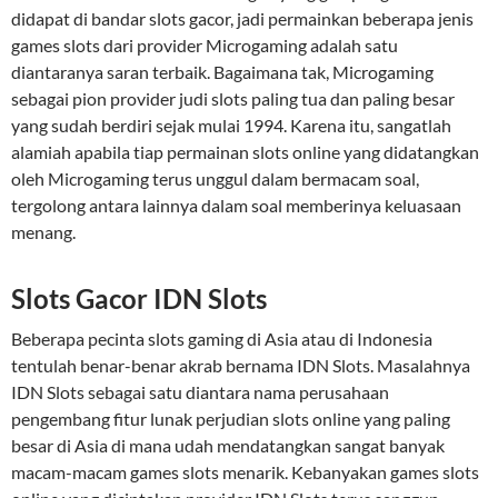
didapat di bandar slots gacor, jadi permainkan beberapa jenis
games slots dari provider Microgaming adalah satu
diantaranya saran terbaik. Bagaimana tak, Microgaming
sebagai pion provider judi slots paling tua dan paling besar
yang sudah berdiri sejak mulai 1994. Karena itu, sangatlah
alamiah apabila tiap permainan slots online yang didatangkan
oleh Microgaming terus unggul dalam bermacam soal,
tergolong antara lainnya dalam soal memberinya keluasaan
menang.
Slots Gacor IDN Slots
Beberapa pecinta slots gaming di Asia atau di Indonesia
tentulah benar-benar akrab bernama IDN Slots. Masalahnya
IDN Slots sebagai satu diantara nama perusahaan
pengembang fitur lunak perjudian slots online yang paling
besar di Asia di mana udah mendatangkan sangat banyak
macam-macam games slots menarik. Kebanyakan games slots