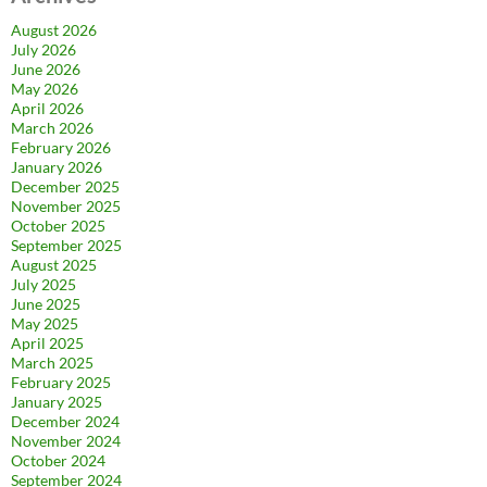
August 2026
July 2026
June 2026
May 2026
April 2026
March 2026
February 2026
January 2026
December 2025
November 2025
October 2025
September 2025
August 2025
July 2025
June 2025
May 2025
April 2025
March 2025
February 2025
January 2025
December 2024
November 2024
October 2024
September 2024