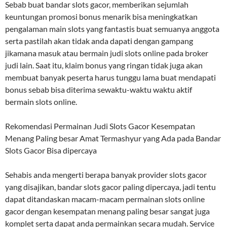
Sebab buat bandar slots gacor, memberikan sejumlah
keuntungan promosi bonus menarik bisa meningkatkan
pengalaman main slots yang fantastis buat semuanya anggota
serta pastilah akan tidak anda dapati dengan gampang
jikamana masuk atau bermain judi slots online pada broker
judi lain. Saat itu, klaim bonus yang ringan tidak juga akan
membuat banyak peserta harus tunggu lama buat mendapati
bonus sebab bisa diterima sewaktu-waktu waktu aktif
bermain slots online.
Rekomendasi Permainan Judi Slots Gacor Kesempatan
Menang Paling besar Amat Termashyur yang Ada pada Bandar
Slots Gacor Bisa dipercaya
Sehabis anda mengerti berapa banyak provider slots gacor
yang disajikan, bandar slots gacor paling dipercaya, jadi tentu
dapat ditandaskan macam-macam permainan slots online
gacor dengan kesempatan menang paling besar sangat juga
komplet serta dapat anda permainkan secara mudah. Service