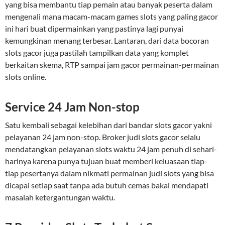
yang bisa membantu tiap pemain atau banyak peserta dalam
mengenali mana macam-macam games slots yang paling gacor
ini hari buat dipermainkan yang pastinya lagi punyai
kemungkinan menang terbesar. Lantaran, dari data bocoran
slots gacor juga pastilah tampilkan data yang komplet
berkaitan skema, RTP sampai jam gacor permainan-permainan
slots online.
Service 24 Jam Non-stop
Satu kembali sebagai kelebihan dari bandar slots gacor yakni
pelayanan 24 jam non-stop. Broker judi slots gacor selalu
mendatangkan pelayanan slots waktu 24 jam penuh di sehari-
harinya karena punya tujuan buat memberi keluasaan tiap-
tiap pesertanya dalam nikmati permainan judi slots yang bisa
dicapai setiap saat tanpa ada butuh cemas bakal mendapati
masalah ketergantungan waktu.