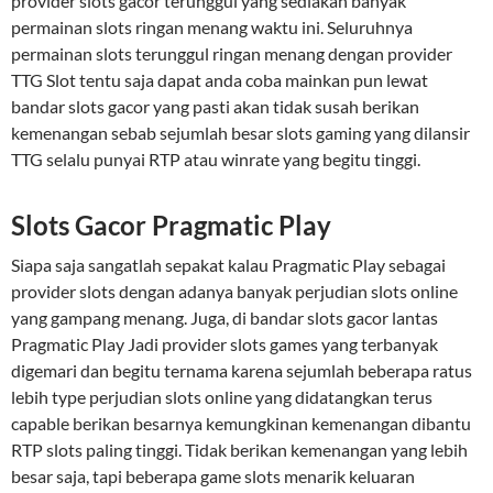
provider slots gacor terunggul yang sediakan banyak
permainan slots ringan menang waktu ini. Seluruhnya
permainan slots terunggul ringan menang dengan provider
TTG Slot tentu saja dapat anda coba mainkan pun lewat
bandar slots gacor yang pasti akan tidak susah berikan
kemenangan sebab sejumlah besar slots gaming yang dilansir
TTG selalu punyai RTP atau winrate yang begitu tinggi.
Slots Gacor Pragmatic Play
Siapa saja sangatlah sepakat kalau Pragmatic Play sebagai
provider slots dengan adanya banyak perjudian slots online
yang gampang menang. Juga, di bandar slots gacor lantas
Pragmatic Play Jadi provider slots games yang terbanyak
digemari dan begitu ternama karena sejumlah beberapa ratus
lebih type perjudian slots online yang didatangkan terus
capable berikan besarnya kemungkinan kemenangan dibantu
RTP slots paling tinggi. Tidak berikan kemenangan yang lebih
besar saja, tapi beberapa game slots menarik keluaran