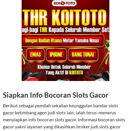
Siapkan Info Bocoran Slots Gacor
Berikut sebagai pemilah sekalian keunggulan bandar slots
gacor ketimbang agen judi slots lain, ialah terus-menerus
menyiapkan info bocoran slots gacor. Informasi bocoran slots
gacor yakni layanan yang dikasihkan broker judi slots gacor