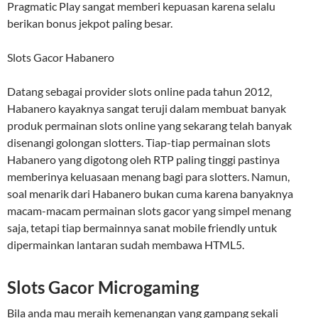
Pragmatic Play sangat memberi kepuasan karena selalu
berikan bonus jekpot paling besar.
Slots Gacor Habanero
Datang sebagai provider slots online pada tahun 2012,
Habanero kayaknya sangat teruji dalam membuat banyak
produk permainan slots online yang sekarang telah banyak
disenangi golongan slotters. Tiap-tiap permainan slots
Habanero yang digotong oleh RTP paling tinggi pastinya
memberinya keluasaan menang bagi para slotters. Namun,
soal menarik dari Habanero bukan cuma karena banyaknya
macam-macam permainan slots gacor yang simpel menang
saja, tetapi tiap bermainnya sanat mobile friendly untuk
dipermainkan lantaran sudah membawa HTML5.
Slots Gacor Microgaming
Bila anda mau meraih kemenangan yang gampang sekali