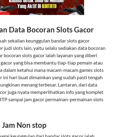
n Data Bocoran Slots Gacor
sah sekalian keunggulan bandar slots gacor
 judi slots lain, yaitu selalu sediakan data bocoran
ar bocoran slots gacor ialah layanan yang diberi
s gacor yang bisa membantu tiap-tiap pemain atau
ta dalam ketahui mana macam-macam games slots
r ini hari buat dimainkan yang sudah pasti tengah
gkinan menang terbesar. Lantaran, dari data
acor juga nyata memperlihatkan info yang komplet
RTP sampai jam gacor permainan-permainan slots
4 Jam Non stop
agai keunggulan dari bandar slots gacor ialah