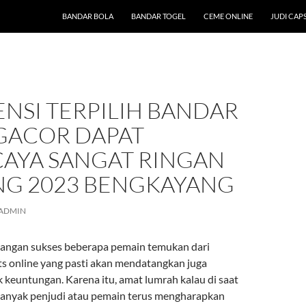
SKIP TO CONTENT
BANDAR BOLA
BANDAR TOGEL
CEME ONLINE
JUDI CAP
NSI TERPILIH BANDAR
 GACOR DAPAT
CAYA SANGAT RINGAN
G 2023 BENGKAYANG
ADMIN
nangan sukses beberapa pemain temukan dari
ots online yang pasti akan mendatangkan juga
 keuntungan. Karena itu, amat lumrah kalau di saat
 banyak penjudi atau pemain terus mengharapkan