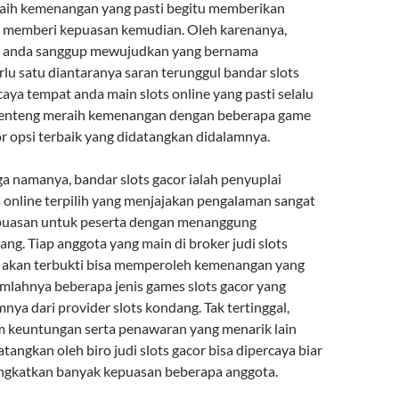
aih kemenangan yang pasti begitu memberikan
 memberi kepuasan kemudian. Oleh karenanya,
 anda sanggup mewujudkan yang bernama
lu satu diantaranya saran terunggul bandar slots
caya tempat anda main slots online yang pasti selalu
 enteng meraih kemenangan dengan beberapa game
or opsi terbaik yang didatangkan didalamnya.
a namanya, bandar slots gacor ialah penyuplai
ts online terpilih yang menjajakan pengalaman sangat
uasan untuk peserta dengan menanggung
ng. Tiap anggota yang main di broker judi slots
i akan terbukti bisa memperoleh kemenangan yang
umlahnya beberapa jenis games slots gacor yang
mnya dari provider slots kondang. Tak tertinggal,
 keuntungan serta penawaran yang menarik lain
atangkan oleh biro judi slots gacor bisa dipercaya biar
ingkatkan banyak kepuasan beberapa anggota.