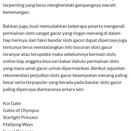
terpenting yang terus menghendaki gampangnya meraih
kemenangan.
Bahkan juga, buat memudahkan beberapa peserta mengenali
permainan slots sangat gacor yang ringan menang di dalam
tiap harinya, dari faksi bandar slots gacor dapat dipercaya juga
tentunya terus mendatangkan info bocoran slots gacor
teranyar atau terupdate maka sebelumnya bermain slots
online tiap anggota bisa cari kabar dahulu permainan slots
yang mana amat gacor untuk dipermainkan. Berikut sejumlah
rekomendasi perjudian slots gacor kesempatan menang paling
besar serta terpopuler yang berada pada bandar slots gacor
paling dipercaya diantaranya antara lain:
Koi Gate
Gates of Olympus
Starlight Princess
Mahjong Ways