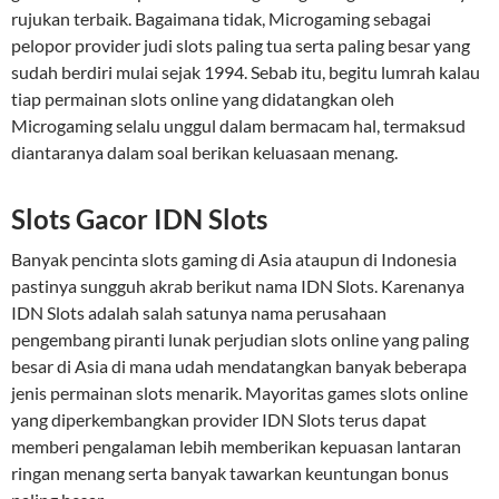
rujukan terbaik. Bagaimana tidak, Microgaming sebagai
pelopor provider judi slots paling tua serta paling besar yang
sudah berdiri mulai sejak 1994. Sebab itu, begitu lumrah kalau
tiap permainan slots online yang didatangkan oleh
Microgaming selalu unggul dalam bermacam hal, termaksud
diantaranya dalam soal berikan keluasaan menang.
Slots Gacor IDN Slots
Banyak pencinta slots gaming di Asia ataupun di Indonesia
pastinya sungguh akrab berikut nama IDN Slots. Karenanya
IDN Slots adalah salah satunya nama perusahaan
pengembang piranti lunak perjudian slots online yang paling
besar di Asia di mana udah mendatangkan banyak beberapa
jenis permainan slots menarik. Mayoritas games slots online
yang diperkembangkan provider IDN Slots terus dapat
memberi pengalaman lebih memberikan kepuasan lantaran
ringan menang serta banyak tawarkan keuntungan bonus