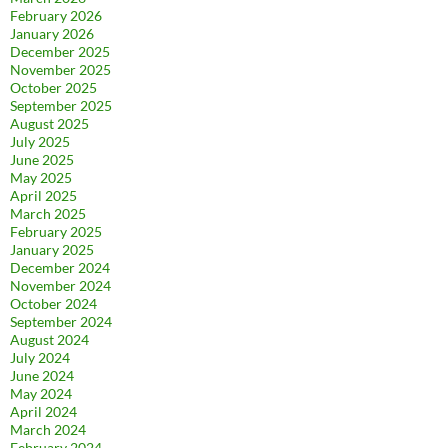
February 2026
January 2026
December 2025
November 2025
October 2025
September 2025
August 2025
July 2025
June 2025
May 2025
April 2025
March 2025
February 2025
January 2025
December 2024
November 2024
October 2024
September 2024
August 2024
July 2024
June 2024
May 2024
April 2024
March 2024
February 2024