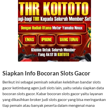
Siapkan Info Bocoran Slots Gacor
Berikut ini sebagai pemisah sekalian kelebihan bandar slots
gacor ketimbang agen judi slots lain, yaitu selalu siapkan data
bocoran slots gacor. Kabar bocoran slots gacor yaitu layanan
yang dikasihkan broker judi slots gacor yang bisa meringankan
tiap pemain atau banyak peserta dalam mengenal mana