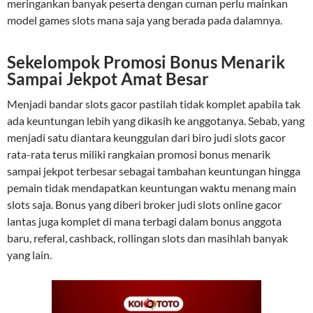
meringankan banyak peserta dengan cuman perlu mainkan
model games slots mana saja yang berada pada dalamnya.
Sekelompok Promosi Bonus Menarik
Sampai Jekpot Amat Besar
Menjadi bandar slots gacor pastilah tidak komplet apabila tak
ada keuntungan lebih yang dikasih ke anggotanya. Sebab, yang
menjadi satu diantara keunggulan dari biro judi slots gacor
rata-rata terus miliki rangkaian promosi bonus menarik
sampai jekpot terbesar sebagai tambahan keuntungan hingga
pemain tidak mendapatkan keuntungan waktu menang main
slots saja. Bonus yang diberi broker judi slots online gacor
lantas juga komplet di mana terbagi dalam bonus anggota
baru, referal, cashback, rollingan slots dan masihlah banyak
yang lain.