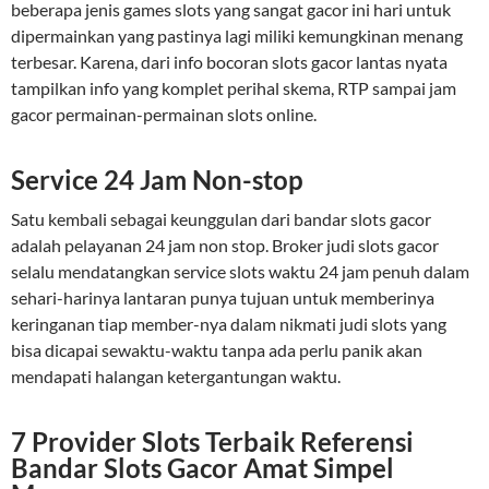
beberapa jenis games slots yang sangat gacor ini hari untuk
dipermainkan yang pastinya lagi miliki kemungkinan menang
terbesar. Karena, dari info bocoran slots gacor lantas nyata
tampilkan info yang komplet perihal skema, RTP sampai jam
gacor permainan-permainan slots online.
Service 24 Jam Non-stop
Satu kembali sebagai keunggulan dari bandar slots gacor
adalah pelayanan 24 jam non stop. Broker judi slots gacor
selalu mendatangkan service slots waktu 24 jam penuh dalam
sehari-harinya lantaran punya tujuan untuk memberinya
keringanan tiap member-nya dalam nikmati judi slots yang
bisa dicapai sewaktu-waktu tanpa ada perlu panik akan
mendapati halangan ketergantungan waktu.
7 Provider Slots Terbaik Referensi
Bandar Slots Gacor Amat Simpel