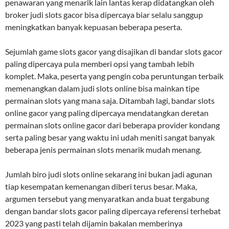
penawaran yang menarik lain lantas kerap didatangkan oleh
broker judi slots gacor bisa dipercaya biar selalu sanggup
meningkatkan banyak kepuasan beberapa peserta.
Sejumlah game slots gacor yang disajikan di bandar slots gacor
paling dipercaya pula memberi opsi yang tambah lebih
komplet. Maka, peserta yang pengin coba peruntungan terbaik
memenangkan dalam judi slots online bisa mainkan tipe
permainan slots yang mana saja. Ditambah lagi, bandar slots
online gacor yang paling dipercaya mendatangkan deretan
permainan slots online gacor dari beberapa provider kondang
serta paling besar yang waktu ini udah meniti sangat banyak
beberapa jenis permainan slots menarik mudah menang.
Jumlah biro judi slots online sekarang ini bukan jadi agunan
tiap kesempatan kemenangan diberi terus besar. Maka,
argumen tersebut yang menyaratkan anda buat tergabung
dengan bandar slots gacor paling dipercaya referensi terhebat
2023 yang pasti telah dijamin bakalan memberinya