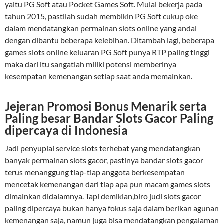
yaitu PG Soft atau Pocket Games Soft. Mulai bekerja pada
tahun 2015, pastilah sudah membikin PG Soft cukup oke
dalam mendatangkan permainan slots online yang andal
dengan dibantu beberapa kelebihan. Ditambah lagi, beberapa
games slots online keluaran PG Soft punya RTP paling tinggi
maka dari itu sangatlah miliki potensi memberinya
kesempatan kemenangan setiap saat anda memainkan.
Jejeran Promosi Bonus Menarik serta
Paling besar Bandar Slots Gacor Paling
dipercaya di Indonesia
Jadi penyuplai service slots terhebat yang mendatangkan
banyak permainan slots gacor, pastinya bandar slots gacor
terus menanggung tiap-tiap anggota berkesempatan
mencetak kemenangan dari tiap apa pun macam games slots
dimainkan didalamnya. Tapi demikian,biro judi slots gacor
paling dipercaya bukan hanya fokus saja dalam berikan agunan
kemenangan saja, namun juga bisa mendatangkan pengalaman