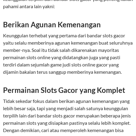
pahami antara lain yakni:
Berikan Agunan Kemenangan
Keunggulan terhebat yang pertama dari bandar slots gacor
yaitu selalu memberinya agunan kemenangan buat seluruhnya
member-nya. Soal itu tidak salah dikarenakan mayoritas
permainan slots online yang didatangkan juga yang pasti
terdiri dalam sejumlah game judi slots online gacor yang
dijamin bakalan terus sanggup memberinya kemenangan.
Permainan Slots Gacor yang Komplet
Tidak sekedar fokus dalam berikan agunan kemenangan yang
lebih besar saja, tapi yang menjadi salah satunya keunggulan
terpilih lain dari bandar slots gacor merupakan beberapa jenis
permainan slots yang disiapkan pastinya selalu lebih komplet.
Dengan demikian, cari atau memperoleh kemenangan bisa