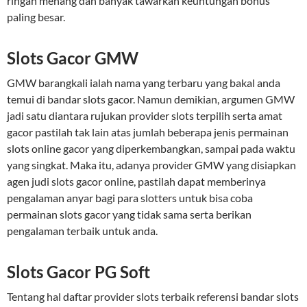
ringan menang dan banyak tawarkan keuntungan bonus
paling besar.
Slots Gacor GMW
GMW barangkali ialah nama yang terbaru yang bakal anda
temui di bandar slots gacor. Namun demikian, argumen GMW
jadi satu diantara rujukan provider slots terpilih serta amat
gacor pastilah tak lain atas jumlah beberapa jenis permainan
slots online gacor yang diperkembangkan, sampai pada waktu
yang singkat. Maka itu, adanya provider GMW yang disiapkan
agen judi slots gacor online, pastilah dapat memberinya
pengalaman anyar bagi para slotters untuk bisa coba
permainan slots gacor yang tidak sama serta berikan
pengalaman terbaik untuk anda.
Slots Gacor PG Soft
Tentang hal daftar provider slots terbaik referensi bandar slots