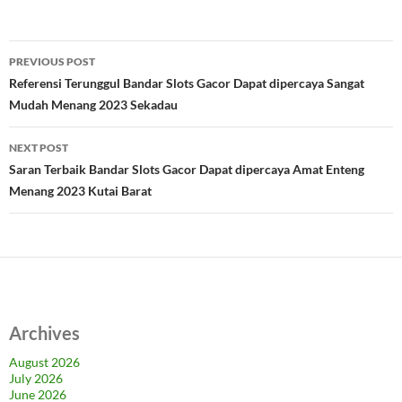
Post
PREVIOUS POST
navigation
Referensi Terunggul Bandar Slots Gacor Dapat dipercaya Sangat
Mudah Menang 2023 Sekadau
NEXT POST
Saran Terbaik Bandar Slots Gacor Dapat dipercaya Amat Enteng
Menang 2023 Kutai Barat
Archives
August 2026
July 2026
June 2026