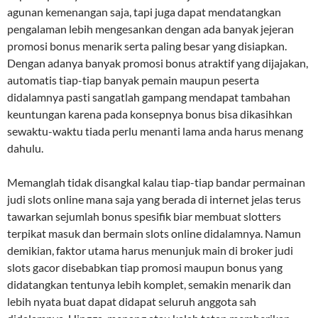
agunan kemenangan saja, tapi juga dapat mendatangkan
pengalaman lebih mengesankan dengan ada banyak jejeran
promosi bonus menarik serta paling besar yang disiapkan.
Dengan adanya banyak promosi bonus atraktif yang dijajakan,
automatis tiap-tiap banyak pemain maupun peserta
didalamnya pasti sangatlah gampang mendapat tambahan
keuntungan karena pada konsepnya bonus bisa dikasihkan
sewaktu-waktu tiada perlu menanti lama anda harus menang
dahulu.
Memanglah tidak disangkal kalau tiap-tiap bandar permainan
judi slots online mana saja yang berada di internet jelas terus
tawarkan sejumlah bonus spesifik biar membuat slotters
terpikat masuk dan bermain slots online didalamnya. Namun
demikian, faktor utama harus menunjuk main di broker judi
slots gacor disebabkan tiap promosi maupun bonus yang
didatangkan tentunya lebih komplet, semakin menarik dan
lebih nyata buat dapat didapat seluruh anggota sah