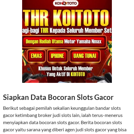
Siapkan Data Bocoran Slots Gacor
Berikut sebagai pemilah sekalian keunggulan bandar slots
gacor ketimbang broker judi slots lain, ialah terus-menerus
menyiapkan data bocoran slots gacor. Berita bocoran slots
gacor yaitu sarana yang diberi agen judi slots gacor yang bisa