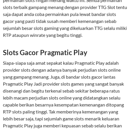
permainan slots ringan menang waktu ini. Semua permainan
slots terbaik gampang menang dengan provider TTG Slot tentu
saja dapat anda coba permainkan pula lewat bandar slots
gacor yang pasti tidak susah memberi kemenangan sebab
sejumlah besar slots gaming yang dikeluarkan TTG selalu miliki
RTP ataupun winrate yang begitu tinggi.
Slots Gacor Pragmatic Play
Siapa-siapa saja amat sepakat kalau Pragmatic Play adalah
provider slots dengan adanya banyak perjudian slots online
yang gampang menang. Juga, di bandar slots gacor lantas
Pragmatic Play Jadi provider slots games yang sangat banyak
disenangi dan begitu terkenal sebab sekitar beberapa ratus
lebih macam perjudian slots online yang didatangkan selalu
capable berikan besarnya kesempatan kemenangan ditopang
RTP slots paling tinggi. Tak memberinya kemenangan yang
lebih besar saja, tapi sejumlah game slots menarik keluaran
Pragmatic Play juga memberi kepuasan sebab selalu berikan