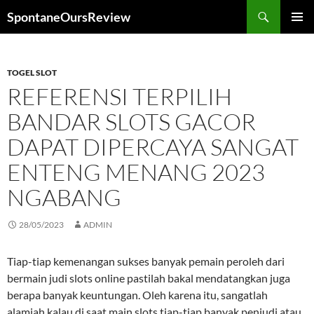
Search
SpontaneOursReview
SKIP
PRIMAR
TO
MENU
CONTENT
TOGEL SLOT
REFERENSI TERPILIH
BANDAR SLOTS GACOR
DAPAT DIPERCAYA SANGAT
ENTENG MENANG 2023
NGABANG
28/05/2023
ADMIN
Tiap-tiap kemenangan sukses banyak pemain peroleh dari
bermain judi slots online pastilah bakal mendatangkan juga
berapa banyak keuntungan. Oleh karena itu, sangatlah
alamiah kalau di saat main slots tiap-tiap banyak penjudi atau