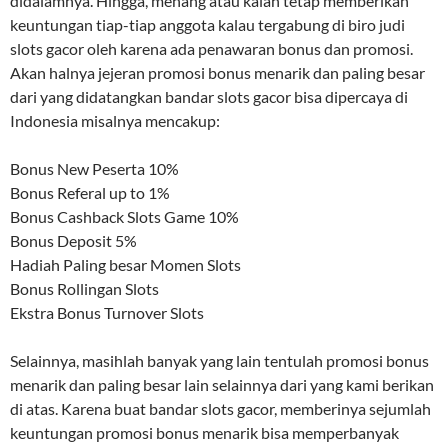
didalamnya. Hingga, menang atau kalah tetap memberikan
keuntungan tiap-tiap anggota kalau tergabung di biro judi
slots gacor oleh karena ada penawaran bonus dan promosi.
Akan halnya jejeran promosi bonus menarik dan paling besar
dari yang didatangkan bandar slots gacor bisa dipercaya di
Indonesia misalnya mencakup:
Bonus New Peserta 10%
Bonus Referal up to 1%
Bonus Cashback Slots Game 10%
Bonus Deposit 5%
Hadiah Paling besar Momen Slots
Bonus Rollingan Slots
Ekstra Bonus Turnover Slots
Selainnya, masihlah banyak yang lain tentulah promosi bonus
menarik dan paling besar lain selainnya dari yang kami berikan
di atas. Karena buat bandar slots gacor, memberinya sejumlah
keuntungan promosi bonus menarik bisa memperbanyak