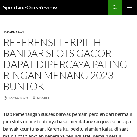
Search
SpontaneOursReview
SKIP
PRIMAR
TO
MENU
CONTENT
TOGEL SLOT
REFERENSI TERPILIH
BANDAR SLOTS GACOR
DAPAT DIPERCAYA PALING
RINGAN MENANG 2023
BUNTOK
26/04/2023
ADMIN
Tiap kemenangan sukses banyak pemain peroleh dari bermain
judi slots online tentunya bakal mendatangkan juga seberapa
banyak keuntungan. Karena itu, begitu alamiah kalau di saat
main slots tiap-tiap beberapa penjudi atau pemain selalu