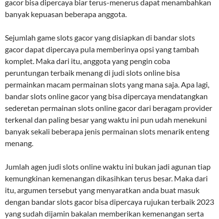
gacor bisa dipercaya biar terus-menerus dapat menambahkan
banyak kepuasan beberapa anggota.
Sejumlah game slots gacor yang disiapkan di bandar slots
gacor dapat dipercaya pula memberinya opsi yang tambah
komplet. Maka dari itu, anggota yang pengin coba
peruntungan terbaik menang di judi slots online bisa
permainkan macam permainan slots yang mana saja. Apa lagi,
bandar slots online gacor yang bisa dipercaya mendatangkan
sederetan permainan slots online gacor dari beragam provider
terkenal dan paling besar yang waktu ini pun udah menekuni
banyak sekali beberapa jenis permainan slots menarik enteng
menang.
Jumlah agen judi slots online waktu ini bukan jadi agunan tiap
kemungkinan kemenangan dikasihkan terus besar. Maka dari
itu, argumen tersebut yang menyaratkan anda buat masuk
dengan bandar slots gacor bisa dipercaya rujukan terbaik 2023
yang sudah dijamin bakalan memberikan kemenangan serta