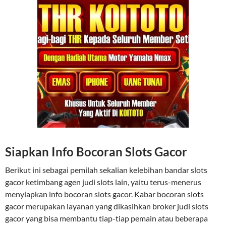
Siapkan Info Bocoran Slots Gacor
Berikut ini sebagai pemilah sekalian kelebihan bandar slots
gacor ketimbang agen judi slots lain, yaitu terus-menerus
menyiapkan info bocoran slots gacor. Kabar bocoran slots
gacor merupakan layanan yang dikasihkan broker judi slots
gacor yang bisa membantu tiap-tiap pemain atau beberapa