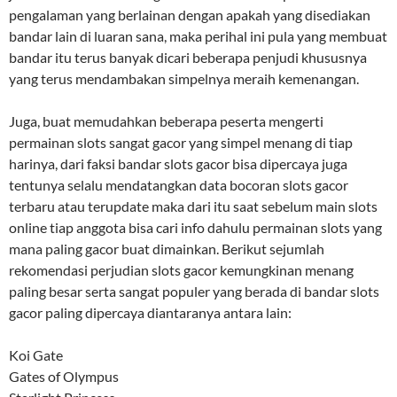
pengalaman yang berlainan dengan apakah yang disediakan
bandar lain di luaran sana, maka perihal ini pula yang membuat
bandar itu terus banyak dicari beberapa penjudi khususnya
yang terus mendambakan simpelnya meraih kemenangan.
Juga, buat memudahkan beberapa peserta mengerti
permainan slots sangat gacor yang simpel menang di tiap
harinya, dari faksi bandar slots gacor bisa dipercaya juga
tentunya selalu mendatangkan data bocoran slots gacor
terbaru atau terupdate maka dari itu saat sebelum main slots
online tiap anggota bisa cari info dahulu permainan slots yang
mana paling gacor buat dimainkan. Berikut sejumlah
rekomendasi perjudian slots gacor kemungkinan menang
paling besar serta sangat populer yang berada di bandar slots
gacor paling dipercaya diantaranya antara lain:
Koi Gate
Gates of Olympus