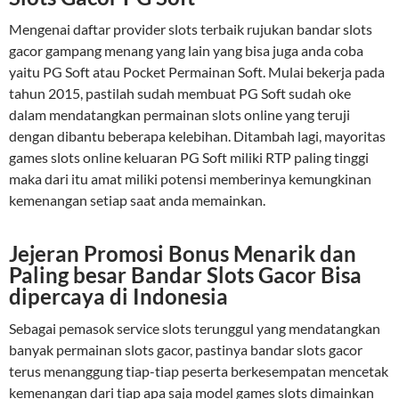
Mengenai daftar provider slots terbaik rujukan bandar slots
gacor gampang menang yang lain yang bisa juga anda coba
yaitu PG Soft atau Pocket Permainan Soft. Mulai bekerja pada
tahun 2015, pastilah sudah membuat PG Soft sudah oke
dalam mendatangkan permainan slots online yang teruji
dengan dibantu beberapa kelebihan. Ditambah lagi, mayoritas
games slots online keluaran PG Soft miliki RTP paling tinggi
maka dari itu amat miliki potensi memberinya kemungkinan
kemenangan setiap saat anda memainkan.
Jejeran Promosi Bonus Menarik dan
Paling besar Bandar Slots Gacor Bisa
dipercaya di Indonesia
Sebagai pemasok service slots terunggul yang mendatangkan
banyak permainan slots gacor, pastinya bandar slots gacor
terus menanggung tiap-tiap peserta berkesempatan mencetak
kemenangan dari tiap apa saja model games slots dimainkan