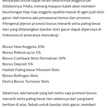
kenyataan untuk dapat diraih seluruhnya anggota sah
didalamnya. Maka, menang maupun kalah akan memberi
keuntungan tiap-tiap anggota apabila masuk di agen judi slots
gacor oleh karena ada penawaran bonus dan promosi.
Mengenai jejeran promosi bonus menarik serta paling besar
dari yang didatangkan bandar slots gacor dapat dipercaya di
Indonesia di antaranya mencakup:
Bonus New Anggota 10%
Bonus Referal up to 1%
Bonus Cashback Slots Permainan 10%
Bonus Deposit 5%
Hadiah Paling besar Moment Slots
Bonus Rollingan Slots
Ekstra Bonus Turnover Slots
Selainnya, ada banyak yang lain tentu saja promosi bonus
menarik serta paling besar lain selainnya dari yang kami
berikan di atas. Sebab untuk bandar slots gacor, memberi