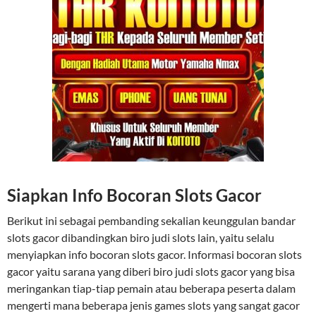
Siapkan Info Bocoran Slots Gacor
Berikut ini sebagai pembanding sekalian keunggulan bandar
slots gacor dibandingkan biro judi slots lain, yaitu selalu
menyiapkan info bocoran slots gacor. Informasi bocoran slots
gacor yaitu sarana yang diberi biro judi slots gacor yang bisa
meringankan tiap-tiap pemain atau beberapa peserta dalam
mengerti mana beberapa jenis games slots yang sangat gacor