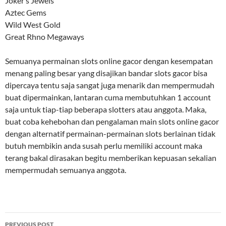
Joker’s Jewels
Aztec Gems
Wild West Gold
Great Rhno Megaways
Semuanya permainan slots online gacor dengan kesempatan
menang paling besar yang disajikan bandar slots gacor bisa
dipercaya tentu saja sangat juga menarik dan mempermudah
buat dipermainkan, lantaran cuma membutuhkan 1 account
saja untuk tiap-tiap beberapa slotters atau anggota. Maka,
buat coba kehebohan dan pengalaman main slots online gacor
dengan alternatif permainan-permainan slots berlainan tidak
butuh membikin anda susah perlu memiliki account maka
terang bakal dirasakan begitu memberikan kepuasan sekalian
mempermudah semuanya anggota.
Post
PREVIOUS POST