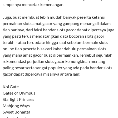
simpelnya mencetak kemenangan.
Juga, buat membuat lebih mudah banyak peserta ketahui
permainan slots amat gacor yang gampang menang di dalam
tiap harinya, dari faksi bandar slots gacor dapat dipercaya juga
yang pasti terus mendatangkan data bocoran slots gacor
terakhir atau terupdate hingga saat sebelum bermain slots
online tiap peserta bisa cari kabar dahulu permainan slots
yang mana amat gacor buat dipermainkan. Tersebut sejumlah
rekomendasi perjudian slots gacor kemungkinan menang
paling besar serta sangat populer yang ada pada bandar slots
gacor dapat dipercaya misalnya antara lain:
Koi Gate
Gates of Olympus
Starlight Princess
Mahjong Ways
Sweet Bonanza