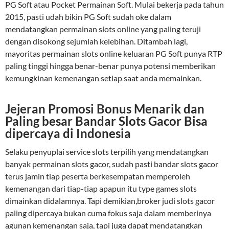
PG Soft atau Pocket Permainan Soft. Mulai bekerja pada tahun
2015, pasti udah bikin PG Soft sudah oke dalam
mendatangkan permainan slots online yang paling teruji
dengan disokong sejumlah kelebihan. Ditambah lagi,
mayoritas permainan slots online keluaran PG Soft punya RTP
paling tinggi hingga benar-benar punya potensi memberikan
kemungkinan kemenangan setiap saat anda memainkan.
Jejeran Promosi Bonus Menarik dan
Paling besar Bandar Slots Gacor Bisa
dipercaya di Indonesia
Selaku penyuplai service slots terpilih yang mendatangkan
banyak permainan slots gacor, sudah pasti bandar slots gacor
terus jamin tiap peserta berkesempatan memperoleh
kemenangan dari tiap-tiap apapun itu type games slots
dimainkan didalamnya. Tapi demikian,broker judi slots gacor
paling dipercaya bukan cuma fokus saja dalam memberinya
agunan kemenangan saja, tapi juga dapat mendatangkan