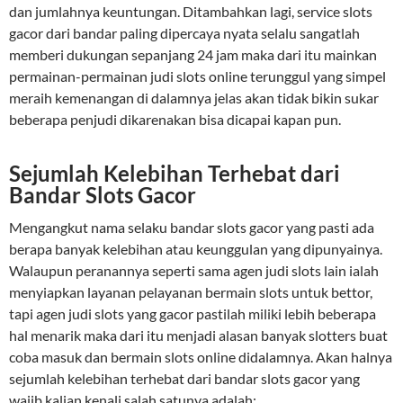
dan jumlahnya keuntungan. Ditambahkan lagi, service slots
gacor dari bandar paling dipercaya nyata selalu sangatlah
memberi dukungan sepanjang 24 jam maka dari itu mainkan
permainan-permainan judi slots online terunggul yang simpel
meraih kemenangan di dalamnya jelas akan tidak bikin sukar
beberapa penjudi dikarenakan bisa dicapai kapan pun.
Sejumlah Kelebihan Terhebat dari
Bandar Slots Gacor
Mengangkut nama selaku bandar slots gacor yang pasti ada
berapa banyak kelebihan atau keunggulan yang dipunyainya.
Walaupun peranannya seperti sama agen judi slots lain ialah
menyiapkan layanan pelayanan bermain slots untuk bettor,
tapi agen judi slots yang gacor pastilah miliki lebih beberapa
hal menarik maka dari itu menjadi alasan banyak slotters buat
coba masuk dan bermain slots online didalamnya. Akan halnya
sejumlah kelebihan terhebat dari bandar slots gacor yang
wajib kalian kenali salah satunya adalah: