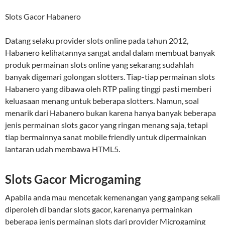
Slots Gacor Habanero
Datang selaku provider slots online pada tahun 2012,
Habanero kelihatannya sangat andal dalam membuat banyak
produk permainan slots online yang sekarang sudahlah
banyak digemari golongan slotters. Tiap-tiap permainan slots
Habanero yang dibawa oleh RTP paling tinggi pasti memberi
keluasaan menang untuk beberapa slotters. Namun, soal
menarik dari Habanero bukan karena hanya banyak beberapa
jenis permainan slots gacor yang ringan menang saja, tetapi
tiap bermainnya sanat mobile friendly untuk dipermainkan
lantaran udah membawa HTML5.
Slots Gacor Microgaming
Apabila anda mau mencetak kemenangan yang gampang sekali
diperoleh di bandar slots gacor, karenanya permainkan
beberapa jenis permainan slots dari provider Microgaming