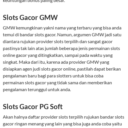
keuntungan bonus paling besar.
Slots Gacor GMW
GMW kemungkinan yakni nama yang terbaru yang bisa anda
temui di bandar slots gacor. Namun, argumen GMW jadi satu
diantara rujukan provider slots terpilih dan sangat gacor
pastinya tak lain atas jumlah beberapa jenis permainan slots
online gacor yang ditingkatkan, sampai pada waktu yang
singkat. Maka dari itu, karena ada provider GMW yang
disiapkan agen judi slots gacor online, pastilah dapat berikan
pengalaman baru bagi para slotters untuk bisa coba
permainan slots gacor yang tidak sama dan memberikan
pengalaman terunggul untuk anda.
Slots Gacor PG Soft
Akan halnya daftar provider slots terpilih rujukan bandar slots
gacor ringan menang yang lain yang bisa juga anda coba yaitu