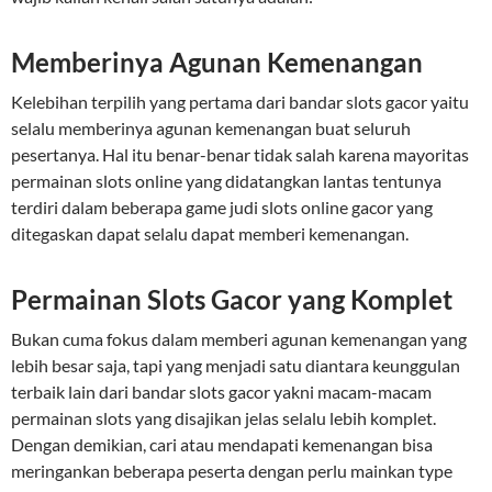
Memberinya Agunan Kemenangan
Kelebihan terpilih yang pertama dari bandar slots gacor yaitu
selalu memberinya agunan kemenangan buat seluruh
pesertanya. Hal itu benar-benar tidak salah karena mayoritas
permainan slots online yang didatangkan lantas tentunya
terdiri dalam beberapa game judi slots online gacor yang
ditegaskan dapat selalu dapat memberi kemenangan.
Permainan Slots Gacor yang Komplet
Bukan cuma fokus dalam memberi agunan kemenangan yang
lebih besar saja, tapi yang menjadi satu diantara keunggulan
terbaik lain dari bandar slots gacor yakni macam-macam
permainan slots yang disajikan jelas selalu lebih komplet.
Dengan demikian, cari atau mendapati kemenangan bisa
meringankan beberapa peserta dengan perlu mainkan type