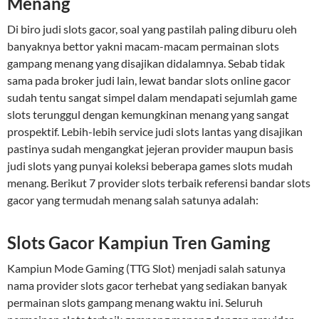
Menang
Di biro judi slots gacor, soal yang pastilah paling diburu oleh
banyaknya bettor yakni macam-macam permainan slots
gampang menang yang disajikan didalamnya. Sebab tidak
sama pada broker judi lain, lewat bandar slots online gacor
sudah tentu sangat simpel dalam mendapati sejumlah game
slots terunggul dengan kemungkinan menang yang sangat
prospektif. Lebih-lebih service judi slots lantas yang disajikan
pastinya sudah mengangkat jejeran provider maupun basis
judi slots yang punyai koleksi beberapa games slots mudah
menang. Berikut 7 provider slots terbaik referensi bandar slots
gacor yang termudah menang salah satunya adalah:
Slots Gacor Kampiun Tren Gaming
Kampiun Mode Gaming (TTG Slot) menjadi salah satunya
nama provider slots gacor terhebat yang sediakan banyak
permainan slots gampang menang waktu ini. Seluruh