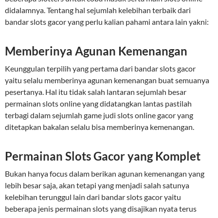
didalamnya. Tentang hal sejumlah kelebihan terbaik dari
bandar slots gacor yang perlu kalian pahami antara lain yakni:
Memberinya Agunan Kemenangan
Keunggulan terpilih yang pertama dari bandar slots gacor
yaitu selalu memberinya agunan kemenangan buat semuanya
pesertanya. Hal itu tidak salah lantaran sejumlah besar
permainan slots online yang didatangkan lantas pastilah
terbagi dalam sejumlah game judi slots online gacor yang
ditetapkan bakalan selalu bisa memberinya kemenangan.
Permainan Slots Gacor yang Komplet
Bukan hanya focus dalam berikan agunan kemenangan yang
lebih besar saja, akan tetapi yang menjadi salah satunya
kelebihan terunggul lain dari bandar slots gacor yaitu
beberapa jenis permainan slots yang disajikan nyata terus