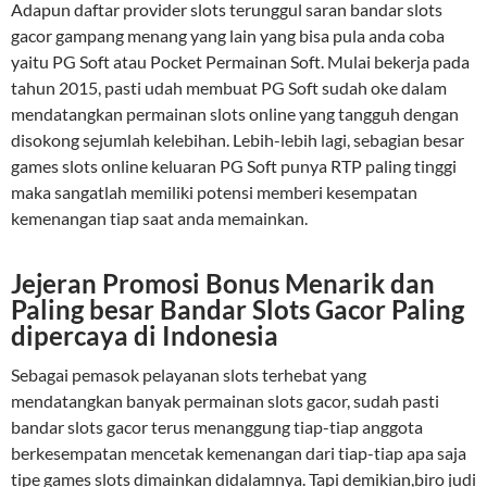
Adapun daftar provider slots terunggul saran bandar slots
gacor gampang menang yang lain yang bisa pula anda coba
yaitu PG Soft atau Pocket Permainan Soft. Mulai bekerja pada
tahun 2015, pasti udah membuat PG Soft sudah oke dalam
mendatangkan permainan slots online yang tangguh dengan
disokong sejumlah kelebihan. Lebih-lebih lagi, sebagian besar
games slots online keluaran PG Soft punya RTP paling tinggi
maka sangatlah memiliki potensi memberi kesempatan
kemenangan tiap saat anda memainkan.
Jejeran Promosi Bonus Menarik dan
Paling besar Bandar Slots Gacor Paling
dipercaya di Indonesia
Sebagai pemasok pelayanan slots terhebat yang
mendatangkan banyak permainan slots gacor, sudah pasti
bandar slots gacor terus menanggung tiap-tiap anggota
berkesempatan mencetak kemenangan dari tiap-tiap apa saja
tipe games slots dimainkan didalamnya. Tapi demikian,biro judi