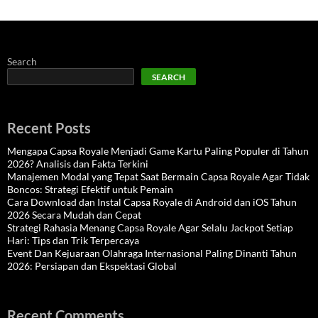
Search
SEARCH
Recent Posts
Mengapa Capsa Royale Menjadi Game Kartu Paling Populer di Tahun
2026? Analisis dan Fakta Terkini
Manajemen Modal yang Tepat Saat Bermain Capsa Royale Agar Tidak
Boncos: Strategi Efektif untuk Pemain
Cara Download dan Instal Capsa Royale di Android dan iOS Tahun
2026 Secara Mudah dan Cepat
Strategi Rahasia Menang Capsa Royale Agar Selalu Jackpot Setiap
Hari: Tips dan Trik Terpercaya
Event Dan Kejuaraan Olahraga Internasional Paling Dinanti Tahun
2026: Persiapan dan Ekspektasi Global
Recent Comments