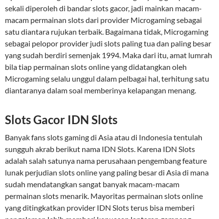
sekali diperoleh di bandar slots gacor, jadi mainkan macam-
macam permainan slots dari provider Microgaming sebagai
satu diantara rujukan terbaik. Bagaimana tidak, Microgaming
sebagai pelopor provider judi slots paling tua dan paling besar
yang sudah berdiri semenjak 1994. Maka dari itu, amat lumrah
bila tiap permainan slots online yang didatangkan oleh
Microgaming selalu unggul dalam pelbagai hal, terhitung satu
diantaranya dalam soal memberinya kelapangan menang.
Slots Gacor IDN Slots
Banyak fans slots gaming di Asia atau di Indonesia tentulah
sungguh akrab berikut nama IDN Slots. Karena IDN Slots
adalah salah satunya nama perusahaan pengembang feature
lunak perjudian slots online yang paling besar di Asia di mana
sudah mendatangkan sangat banyak macam-macam
permainan slots menarik. Mayoritas permainan slots online
yang ditingkatkan provider IDN Slots terus bisa memberi