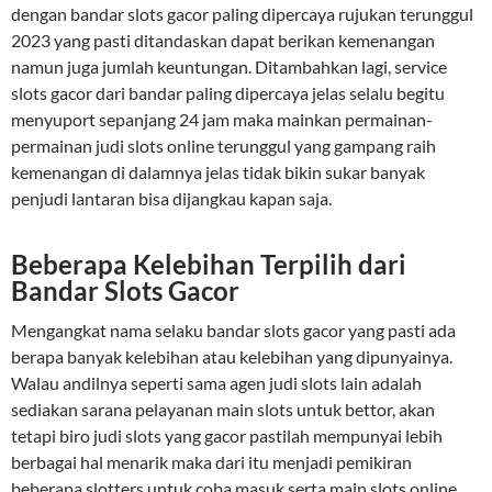
dengan bandar slots gacor paling dipercaya rujukan terunggul
2023 yang pasti ditandaskan dapat berikan kemenangan
namun juga jumlah keuntungan. Ditambahkan lagi, service
slots gacor dari bandar paling dipercaya jelas selalu begitu
menyuport sepanjang 24 jam maka mainkan permainan-
permainan judi slots online terunggul yang gampang raih
kemenangan di dalamnya jelas tidak bikin sukar banyak
penjudi lantaran bisa dijangkau kapan saja.
Beberapa Kelebihan Terpilih dari
Bandar Slots Gacor
Mengangkat nama selaku bandar slots gacor yang pasti ada
berapa banyak kelebihan atau kelebihan yang dipunyainya.
Walau andilnya seperti sama agen judi slots lain adalah
sediakan sarana pelayanan main slots untuk bettor, akan
tetapi biro judi slots yang gacor pastilah mempunyai lebih
berbagai hal menarik maka dari itu menjadi pemikiran
beberapa slotters untuk coba masuk serta main slots online