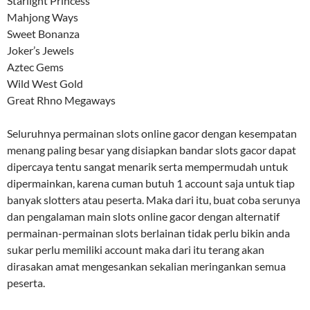
Starlight Princess
Mahjong Ways
Sweet Bonanza
Joker’s Jewels
Aztec Gems
Wild West Gold
Great Rhno Megaways
Seluruhnya permainan slots online gacor dengan kesempatan
menang paling besar yang disiapkan bandar slots gacor dapat
dipercaya tentu sangat menarik serta mempermudah untuk
dipermainkan, karena cuman butuh 1 account saja untuk tiap
banyak slotters atau peserta. Maka dari itu, buat coba serunya
dan pengalaman main slots online gacor dengan alternatif
permainan-permainan slots berlainan tidak perlu bikin anda
sukar perlu memiliki account maka dari itu terang akan
dirasakan amat mengesankan sekalian meringankan semua
peserta.