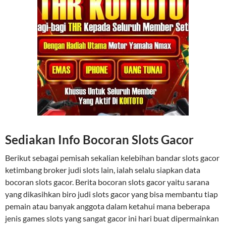
Sediakan Info Bocoran Slots Gacor
Berikut sebagai pemisah sekalian kelebihan bandar slots gacor
ketimbang broker judi slots lain, ialah selalu siapkan data
bocoran slots gacor. Berita bocoran slots gacor yaitu sarana
yang dikasihkan biro judi slots gacor yang bisa membantu tiap
pemain atau banyak anggota dalam ketahui mana beberapa
jenis games slots yang sangat gacor ini hari buat dipermainkan