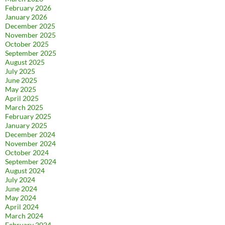
February 2026
January 2026
December 2025
November 2025
October 2025
September 2025
August 2025
July 2025
June 2025
May 2025
April 2025
March 2025
February 2025
January 2025
December 2024
November 2024
October 2024
September 2024
August 2024
July 2024
June 2024
May 2024
April 2024
March 2024
February 2024