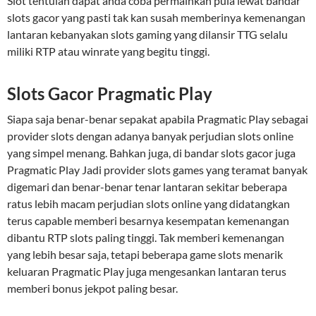
Slot tentulah dapat anda coba permainkan pula lewat bandar
slots gacor yang pasti tak kan susah memberinya kemenangan
lantaran kebanyakan slots gaming yang dilansir TTG selalu
miliki RTP atau winrate yang begitu tinggi.
Slots Gacor Pragmatic Play
Siapa saja benar-benar sepakat apabila Pragmatic Play sebagai
provider slots dengan adanya banyak perjudian slots online
yang simpel menang. Bahkan juga, di bandar slots gacor juga
Pragmatic Play Jadi provider slots games yang teramat banyak
digemari dan benar-benar tenar lantaran sekitar beberapa
ratus lebih macam perjudian slots online yang didatangkan
terus capable memberi besarnya kesempatan kemenangan
dibantu RTP slots paling tinggi. Tak memberi kemenangan
yang lebih besar saja, tetapi beberapa game slots menarik
keluaran Pragmatic Play juga mengesankan lantaran terus
memberi bonus jekpot paling besar.