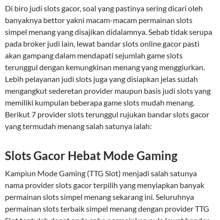
Di biro judi slots gacor, soal yang pastinya sering dicari oleh
banyaknya bettor yakni macam-macam permainan slots
simpel menang yang disajikan didalamnya. Sebab tidak serupa
pada broker judi lain, lewat bandar slots online gacor pasti
akan gampang dalam mendapati sejumlah game slots
terunggul dengan kemungkinan menang yang menggiurkan.
Lebih pelayanan judi slots juga yang disiapkan jelas sudah
mengangkut sederetan provider maupun basis judi slots yang
memiliki kumpulan beberapa game slots mudah menang.
Berikut 7 provider slots terunggul rujukan bandar slots gacor
yang termudah menang salah satunya ialah:
Slots Gacor Hebat Mode Gaming
Kampiun Mode Gaming (TTG Slot) menjadi salah satunya
nama provider slots gacor terpilih yang menyiapkan banyak
permainan slots simpel menang sekarang ini. Seluruhnya
permainan slots terbaik simpel menang dengan provider TTG