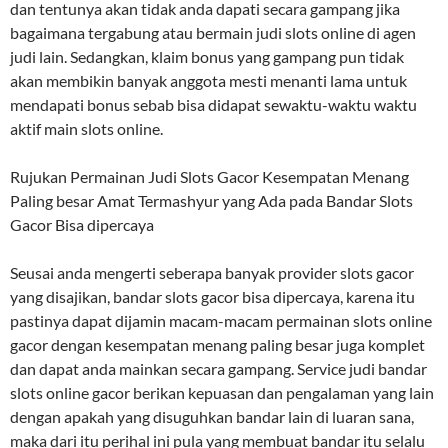
dan tentunya akan tidak anda dapati secara gampang jika
bagaimana tergabung atau bermain judi slots online di agen
judi lain. Sedangkan, klaim bonus yang gampang pun tidak
akan membikin banyak anggota mesti menanti lama untuk
mendapati bonus sebab bisa didapat sewaktu-waktu waktu
aktif main slots online.
Rujukan Permainan Judi Slots Gacor Kesempatan Menang
Paling besar Amat Termashyur yang Ada pada Bandar Slots
Gacor Bisa dipercaya
Seusai anda mengerti seberapa banyak provider slots gacor
yang disajikan, bandar slots gacor bisa dipercaya, karena itu
pastinya dapat dijamin macam-macam permainan slots online
gacor dengan kesempatan menang paling besar juga komplet
dan dapat anda mainkan secara gampang. Service judi bandar
slots online gacor berikan kepuasan dan pengalaman yang lain
dengan apakah yang disuguhkan bandar lain di luaran sana,
maka dari itu perihal ini pula yang membuat bandar itu selalu