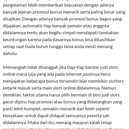
pengalaman lebih memberikan kepuasan dengan adanya
banyak jejeran promosi bonus menarik serta paling besar yang
disajikan. Dengan adanya banyak promosi bonus bagus yang
dijajakan, automatis tiap banyak pemain atau anggota
didalamnya tentu akan begitu simpel mendapati tambahan
keuntungan karena pada dasarnya bonus bisa dikasihkan
setiap saat tiada butuh tunggu lama anda mesti menang
dahulu.
Memanglah tidak disanggah jika tiap-tiap bandar judi slots
online mana saja yang ada pada internet pastinya terus
menjajakan beberapa bonus tersendiri biar membikin slotters
ketarik masuk serta main slots online didalamnya. Namun
demikian, faktor utama harus pilih bermain di biro judi slots
gacor dipicu tiap promosi atau bonus yang didatangkan yang
pasti lebih komplet, semakin menarik dan lebih seperti
kenyataan untuk dapat didapat semuanya peserta sah
didalamnya. Maka dari itu, menang maupun kalah tetap