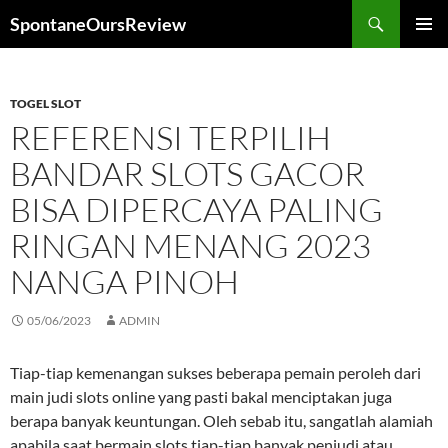
Search
SpontaneOursReview
SKIP
PRIMAR
TO
MENU
CONTENT
TOGEL SLOT
REFERENSI TERPILIH
BANDAR SLOTS GACOR
BISA DIPERCAYA PALING
RINGAN MENANG 2023
NANGA PINOH
05/06/2023
ADMIN
Tiap-tiap kemenangan sukses beberapa pemain peroleh dari
main judi slots online yang pasti bakal menciptakan juga
berapa banyak keuntungan. Oleh sebab itu, sangatlah alamiah
apabila saat bermain slots tiap-tiap banyak penjudi atau