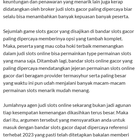
keuntungan dan penawaran yang menarik lain juga kerap
didatangkan oleh broker judi slots gacor paling dipercaya biar
selalu bisa menambahkan banyak kepuasan banyak peserta.
Sejumlah game slots gacor yang disajikan di bandar slots gacor
paling dipercaya memberinya opsi yang tambah komplet.
Maka, peserta yang mau coba hoki terbaik memenangkan
dalam judi slots online bisa permainkan type permainan slots
yang mana saja. Ditambah lagi, bandar slots online gacor yang
paling dipercaya mendatangkan jejeran permainan slots online
gacor dari beragam provider termasyhur serta paling besar
yang waktu ini pun udah menjalani banyak macam-macam
permainan slots menarik mudah menang.
Jumlahnya agen judi slots online sekarang bukan jadi agunan
tiap kesempatan kemenangan dikasihkan terus besar. Maka
dari itu, argumen tersebut yang mensyaratkan anda untuk
masuk dengan bandar slots gacor dapat dipercaya referensi
terhebat 2023 yang pasti telah ditetapkan bakalan memberi