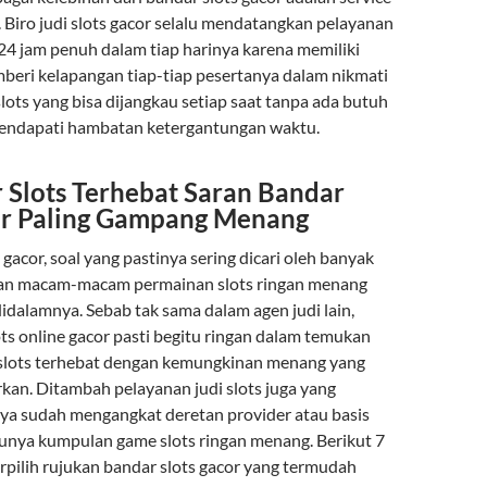
 Biro judi slots gacor selalu mendatangkan pelayanan
 24 jam penuh dalam tiap harinya karena memiliki
beri kelapangan tiap-tiap pesertanya dalam nikmati
lots yang bisa dijangkau setiap saat tanpa ada butuh
endapati hambatan ketergantungan waktu.
r Slots Terhebat Saran Bandar
or Paling Gampang Menang
s gacor, soal yang pastinya sering dicari oleh banyak
an macam-macam permainan slots ringan menang
idalamnya. Sebab tak sama dalam agen judi lain,
ts online gacor pasti begitu ringan dalam temukan
slots terhebat dengan kemungkinan menang yang
kan. Ditambah pelayanan judi slots juga yang
nya sudah mengangkat deretan provider atau basis
 punya kumpulan game slots ringan menang. Berikut 7
erpilih rujukan bandar slots gacor yang termudah