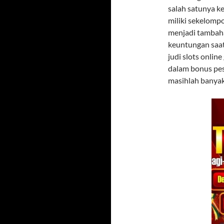
salah satunya ke
miliki sekelomp
menjadi tambah
keuntungan saat
judi slots onlin
dalam bonus pese
masihlah banyak 