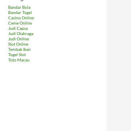
Bandar Bola
Bandar Togel
Casino Online
Ceme Online
Judi Capsa
Judi Olahraga
Judi Online
Slot Online
Tembak Ikan
Togel Slot
Toto Macau