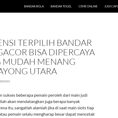
SKIP TO CONTENT
BANDAR BOLA
BANDAR TOGEL
CEME ONLINE
JUDI CAP
NSI TERPILIH BANDAR
GACOR BISA DIPERCAYA
G MUDAH MENANG
KAYONG UTARA
ADMIN
 sukses beberapa pemain peroleh dari main judi
stilah akan mendatangkan juga berapa banyak
na itu, sangatlah alamiah jika di saat main slots tiap
atau pemain selalu mengharap besar dapat mencetak