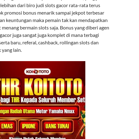
lebihan dari biro judi slots gacor rata-rata terus
ok promosi bonus menarik sampai jekpot terbesar
an keuntungan maka pemain tak kan mendapatkan
 menang bermain slots saja. Bonus yang diberi agen
e gacor juga sangat juga komplet di mana terbagi
rta baru, referal, cashback, rollingan slots dan
yang lain.