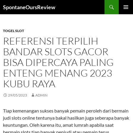
Search
SpontaneOursReview
SKIP
PRIMAR
TO
MENU
CONTENT
TOGEL SLOT
REFERENSI TERPILIH
BANDAR SLOTS GACOR
BISA DIPERCAYA PALING
ENTENG MENANG 2023
KUBU RAYA
29/05/2023
ADMIN
Tiap kemenangan sukses banyak pemain peroleh dari bermain
judi slots online tentunya bakal hasilkan juga seberapa banyak
keuntungan. Oleh karena itu, amat lumrah apabila saat
bermain slots tiap banyak penjudi atau pemain terus