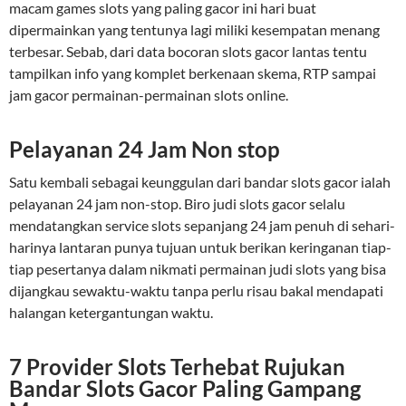
macam games slots yang paling gacor ini hari buat
dipermainkan yang tentunya lagi miliki kesempatan menang
terbesar. Sebab, dari data bocoran slots gacor lantas tentu
tampilkan info yang komplet berkenaan skema, RTP sampai
jam gacor permainan-permainan slots online.
Pelayanan 24 Jam Non stop
Satu kembali sebagai keunggulan dari bandar slots gacor ialah
pelayanan 24 jam non-stop. Biro judi slots gacor selalu
mendatangkan service slots sepanjang 24 jam penuh di sehari-
harinya lantaran punya tujuan untuk berikan keringanan tiap-
tiap pesertanya dalam nikmati permainan judi slots yang bisa
dijangkau sewaktu-waktu tanpa perlu risau bakal mendapati
halangan ketergantungan waktu.
7 Provider Slots Terhebat Rujukan
Bandar Slots Gacor Paling Gampang