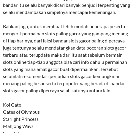
bandar itu selalu banyak dicari banyak penjudi terpenting yang
selalu mendambakan simpelnya mencapai kemenangan.
Bahkan juga, untuk membuat lebih mudah beberapa peserta
mengerti permainan slots paling gacor yang gampang menang
di tiap harinya, dari faksi bandar slots gacor paling dipercaya
juga tentunya selalu mendatangkan data bocoran slots gacor
terbaru atau terupdate maka dari itu saat sebelum bermain
slots online tiap-tiap anggota bisa cari info dahulu permainan
slots yang mana amat gacor buat dipermainkan. Tersebut
sejumlah rekomendasi perjudian slots gacor kemungkinan
menang paling besar serta terpopuler yang berada di bandar
slots gacor paling dipercaya salah satunya antara lain:
Koi Gate
Gates of Olympus
Starlight Princess
Mahjong Ways