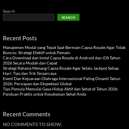
Search
SEARCH
Recent Posts
Manajemen Modal yang Tepat Saat Bermain Capsa Royale Agar Tidak
Boncos: Strategi Efektif untuk Pemain
Cara Download dan Instal Capsa Royale di Android dan iOS Tahun
2026 Secara Mudah dan Cepat
Strategi Rahasia Menang Capsa Royale Agar Selalu Jackpot Setiap
Hari: Tips dan Trik Terpercaya
Event Dan Kejuaraan Olahraga Internasional Paling Dinanti Tahun
2026: Persiapan dan Ekspektasi Global
Tips Pemula Memulai Gaya Hidup Aktif dan Sehat di Tahun 2026:
Panduan Praktis untuk Kesuksesan Sehat Anda
Recent Comments
NO COMMENTS TO SHOW.