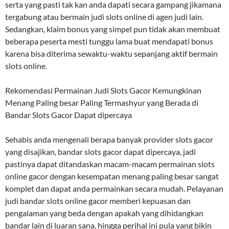
serta yang pasti tak kan anda dapati secara gampang jikamana
tergabung atau bermain judi slots online di agen judi lain.
Sedangkan, klaim bonus yang simpel pun tidak akan membuat
beberapa peserta mesti tunggu lama buat mendapati bonus
karena bisa diterima sewaktu-waktu sepanjang aktif bermain
slots online.
Rekomendasi Permainan Judi Slots Gacor Kemungkinan
Menang Paling besar Paling Termashyur yang Berada di
Bandar Slots Gacor Dapat dipercaya
Sehabis anda mengenali berapa banyak provider slots gacor
yang disajikan, bandar slots gacor dapat dipercaya, jadi
pastinya dapat ditandaskan macam-macam permainan slots
online gacor dengan kesempatan menang paling besar sangat
komplet dan dapat anda permainkan secara mudah. Pelayanan
judi bandar slots online gacor memberi kepuasan dan
pengalaman yang beda dengan apakah yang dihidangkan
bandar lain di luaran sana, hingga perihal ini pula yang bikin