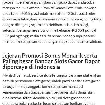
gacor simpel menang yang lain yang juga dapat anda coba
merupakan PG Soft atau Pocket Games Soft. Mulai bekerja
pada tahun 2015, pasti udah membikin PG Soft sudah oke
dalam mendatangkan permainan slots online yang paling teruji
dengan ditunjang sejumlah kelebihan. Lebih-lebih lagi,
sebagian besar games slots online keluaran PG Soft punyai
RTP paling tinggi maka dari itu benar-benar punya potensi
memberi kesempatan kemenangan tiap saat anda memainkan.
Jejeran Promosi Bonus Menarik serta
Paling besar Bandar Slots Gacor Dapat
dipercaya di Indonesia
Menjadi pemasok service slots terunggul yang mendatangkan
banyak permainan slots gacor, sudah pasti bandar slots gacor
terus jamin tiap anggota berkesempatan mencapai
kemenangan dari tiap apa saja tipe games slots dimainkan
didalamnya. Tetapi demikian,biro judi slots gacor dapat
dipercaya bukan sekedar focus saja dalam berikan agunan