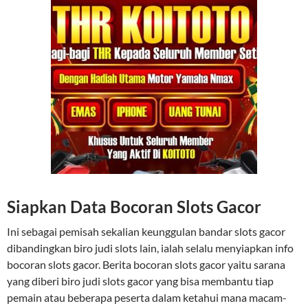
Siapkan Data Bocoran Slots Gacor
Ini sebagai pemisah sekalian keunggulan bandar slots gacor
dibandingkan biro judi slots lain, ialah selalu menyiapkan info
bocoran slots gacor. Berita bocoran slots gacor yaitu sarana
yang diberi biro judi slots gacor yang bisa membantu tiap
pemain atau beberapa peserta dalam ketahui mana macam-