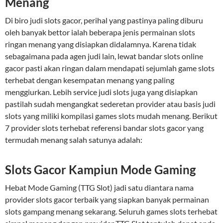
Menang
Di biro judi slots gacor, perihal yang pastinya paling diburu
oleh banyak bettor ialah beberapa jenis permainan slots
ringan menang yang disiapkan didalamnya. Karena tidak
sebagaimana pada agen judi lain, lewat bandar slots online
gacor pasti akan ringan dalam mendapati sejumlah game slots
terhebat dengan kesempatan menang yang paling
menggiurkan. Lebih service judi slots juga yang disiapkan
pastilah sudah mengangkat sederetan provider atau basis judi
slots yang miliki kompilasi games slots mudah menang. Berikut
7 provider slots terhebat referensi bandar slots gacor yang
termudah menang salah satunya adalah:
Slots Gacor Kampiun Mode Gaming
Hebat Mode Gaming (TTG Slot) jadi satu diantara nama
provider slots gacor terbaik yang siapkan banyak permainan
slots gampang menang sekarang. Seluruh games slots terhebat