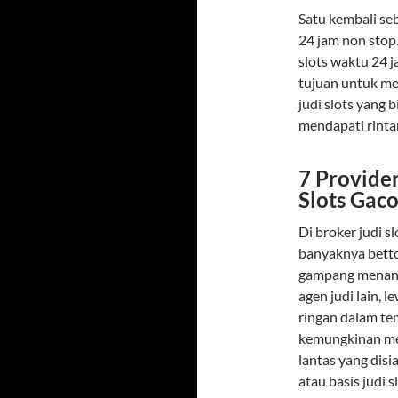
Satu kembali seb
24 jam non stop.
slots waktu 24 j
tujuan untuk m
judi slots yang 
mendapati rinta
7 Provide
Slots Gac
Di broker judi sl
banyaknya bett
gampang menang
agen judi lain, 
ringan dalam te
kemungkinan mena
lantas yang dis
atau basis judi 