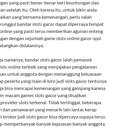
an yang pasti benar-benar beri keuntungan dan
 setelah itu. Oleh karena itu, untuk bikin anda
alkan yang bernama kemenangan, perlu salah
erunggul bandar slots gacor dapat dipercaya tempat
 online yang pasti terus memberikan agunan enteng
an dengan sejumlah game slots online gacor opsi
datangkan didalamnya.
a namanya, bandar slots gacor ialah pemasok
slots online terbaik yang menjajakan pengalaman
an untuk anggota dengan menanggung keluasaan
p peserta yang main di biro judi slots gacor tentunya
aga bisa mencapai kemenangan yang gampang karena
-macam games slots gacor yang disajikan
provider slots terkenal. Tidak tertinggal, beberapa
n dan penawaran yang menarik lain lantas kerap
 broker judi slots gacor bisa dipercaya supaya terus-
p memperbanyak banyak kepuasan banyak anggota.