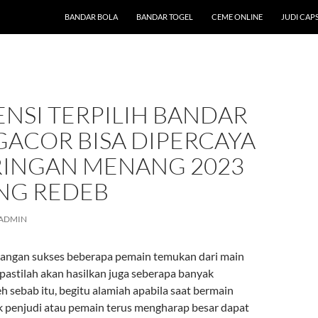
SKIP TO CONTENT
BANDAR BOLA
BANDAR TOGEL
CEME ONLINE
JUDI CAP
NSI TERPILIH BANDAR
GACOR BISA DIPERCAYA
RINGAN MENANG 2023
NG REDEB
ADMIN
nangan sukses beberapa pemain temukan dari main
e pastilah akan hasilkan juga seberapa banyak
 sebab itu, begitu alamiah apabila saat bermain
ak penjudi atau pemain terus mengharap besar dapat