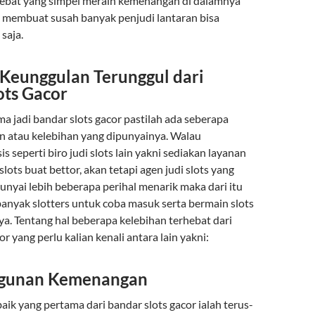
rhebat yang simpel meraih kemenangan di dalamnya
k membuat susah banyak penjudi lantaran bisa
saja.
Keunggulan Terunggul dari
ots Gacor
 jadi bandar slots gacor pastilah ada seberapa
n atau kelebihan yang dipunyainya. Walau
s seperti biro judi slots lain yakni sediakan layanan
lots buat bettor, akan tetapi agen judi slots yang
unyai lebih beberapa perihal menarik maka dari itu
banyak slotters untuk coba masuk serta bermain slots
ya. Tentang hal beberapa kelebihan terhebat dari
or yang perlu kalian kenali antara lain yakni:
Agunan Kemenangan
ik yang pertama dari bandar slots gacor ialah terus-