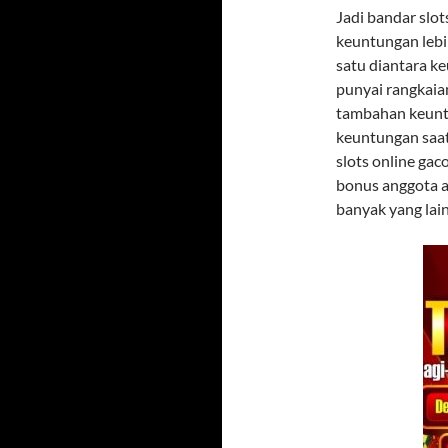
Jadi bandar slot
keuntungan lebi
satu diantara ke
punyai rangkaia
tambahan keunt
keuntungan saat 
slots online gac
bonus anggota an
banyak yang lain