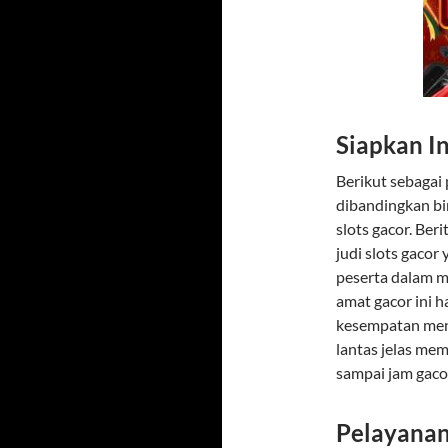
Siapkan I
Berikut sebagai
dibandingkan bir
slots gacor. Ber
judi slots gacor
peserta dalam m
amat gacor ini h
kesempatan mena
lantas jelas me
sampai jam gaco
Pelayanan