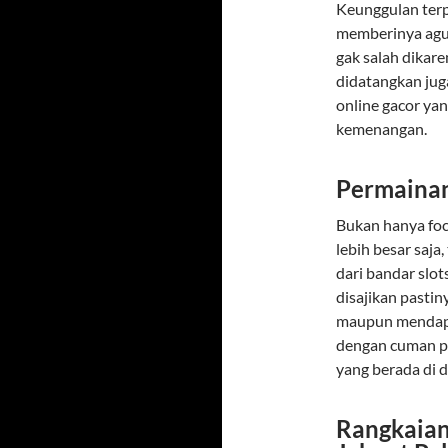
Keunggulan terpi
memberinya agun
gak salah dikar
didatangkan juga
online gacor ya
kemenangan.
Permainan
Bukan hanya fo
lebih besar saja,
dari bandar slot
disajikan pastin
maupun mendapa
dengan cuman pe
yang berada di 
Rangkaian