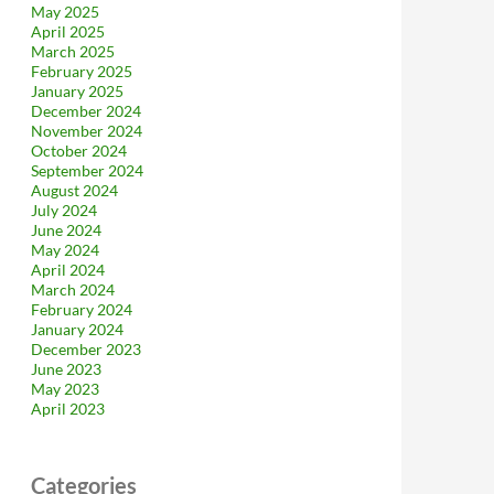
May 2025
April 2025
March 2025
February 2025
January 2025
December 2024
November 2024
October 2024
September 2024
August 2024
July 2024
June 2024
May 2024
April 2024
March 2024
February 2024
January 2024
December 2023
June 2023
May 2023
April 2023
Categories