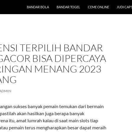
SKIP TO CONTENT
BANDAR BOLA
BANDAR TOGEL
CEME ONLINE
JUDI CAP
NSI TERPILIH BANDAR
GACOR BISA DIPERCAYA
RINGAN MENANG 2023
ANG
ADMIN
nangan sukses banyak pemain temukan dari bermain
e pastilah akan hasilkan juga berapa banyak
na itu, amat lumrah kalau di saat main slots tiap
atau pemain terus mengharapkan besar dapat meraih