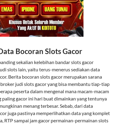
Data Bocoran Slots Gacor
anding sekalian kelebihan bandar slots gacor
udi slots lain, yaitu terus-menerus sediakan data
cor. Berita bocoran slots gacor merupakan sarana
broker judi slots gacor yang bisa membantu tiap-tiap
berapa peserta dalam mengenal mana macam-macam
 paling gacor ini hari buat dimainkan yang tentunya
emungkinan menang terbesar. Sebab, dari data
acor juga pastinya memperlihatkan data yang komplet
, RTP sampai jam gacor permainan-permainan slots