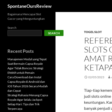
Search
SpontaneOursReview
Bagaimana Mencapai Slot
Gacor yang Menguntungkan
Search
TOGEL SLOT
SEARCH
REFERE
SLOTS 
Recent Posts
AMAT 
Manajemen Modal yang Tepat
Saat Bermain Capsa Royale
KETAP
Agar Tidak Boncos: Strategi
Efektif untuk Pemain
Cara Download dan Instal
02/05/2023
Capsa Royale di Android dan
iOS Tahun 2026 Secara Mudah
Tiap-tiap keme
dan Cepat
Strategi Rahasia Menang Capsa
judi slots onlin
Royale Agar Selalu Jackpot
keuntungan. Kare
Setiap Hari: Tips dan Trik
banyak penjudi 
Terpercaya