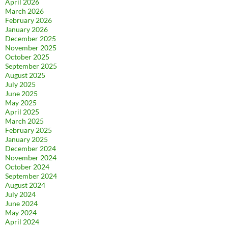
April 2026
March 2026
February 2026
January 2026
December 2025
November 2025
October 2025
September 2025
August 2025
July 2025
June 2025
May 2025
April 2025
March 2025
February 2025
January 2025
December 2024
November 2024
October 2024
September 2024
August 2024
July 2024
June 2024
May 2024
April 2024