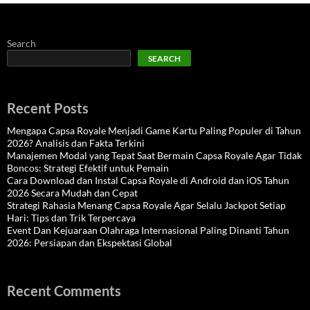
Search
SEARCH
Recent Posts
Mengapa Capsa Royale Menjadi Game Kartu Paling Populer di Tahun
2026? Analisis dan Fakta Terkini
Manajemen Modal yang Tepat Saat Bermain Capsa Royale Agar Tidak
Boncos: Strategi Efektif untuk Pemain
Cara Download dan Instal Capsa Royale di Android dan iOS Tahun
2026 Secara Mudah dan Cepat
Strategi Rahasia Menang Capsa Royale Agar Selalu Jackpot Setiap
Hari: Tips dan Trik Terpercaya
Event Dan Kejuaraan Olahraga Internasional Paling Dinanti Tahun
2026: Persiapan dan Ekspektasi Global
Recent Comments