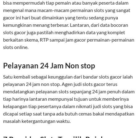
bisa mempermudah tiap pemain atau banyak peserta dalam
mengenal mana macam-macam permainan slots yang sangat
gacor ini hari buat dimainkan yang tentu sedang punya
kemungkinan menang terbesar. Lantaran, dari data bocoran
slots gacor juga pastilah menghadirkan data yang komplet
berkaitan skema, RTP sampai jam gacor permainan-permainan
slots online.
Pelayanan 24 Jam Non stop
Satu kembali sebagai keunggulan dari bandar slots gacor ialah
pelayanan 24 jam non stop. Agen judi slots gacor terus
mendatangkan pelayanan slots sepanjang 24 jam penuh dalam
tiap harinya lantaran mempunyai tujuan untuk memberinya
kelapangan tiap pesertanya dalam nikmati judi slots yang bisa
dicapai setiap saat tanpa ada butuh cemas bakal mendapatkan
masalah ketergantungan waktu.