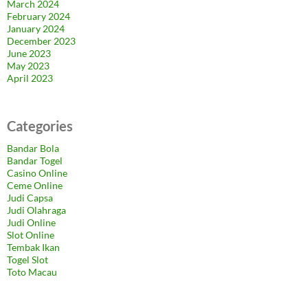
March 2024
February 2024
January 2024
December 2023
June 2023
May 2023
April 2023
Categories
Bandar Bola
Bandar Togel
Casino Online
Ceme Online
Judi Capsa
Judi Olahraga
Judi Online
Slot Online
Tembak Ikan
Togel Slot
Toto Macau