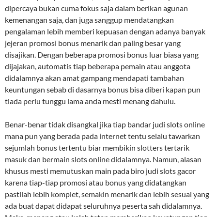
dipercaya bukan cuma fokus saja dalam berikan agunan
kemenangan saja, dan juga sanggup mendatangkan
pengalaman lebih memberi kepuasan dengan adanya banyak
jejeran promosi bonus menarik dan paling besar yang
disajikan. Dengan beberapa promosi bonus luar biasa yang
dijajakan, automatis tiap beberapa pemain atau anggota
didalamnya akan amat gampang mendapati tambahan
keuntungan sebab di dasarnya bonus bisa diberi kapan pun
tiada perlu tunggu lama anda mesti menang dahulu.
Benar-benar tidak disangkal jika tiap bandar judi slots online
mana pun yang berada pada internet tentu selalu tawarkan
sejumlah bonus tertentu biar membikin slotters tertarik
masuk dan bermain slots online didalamnya. Namun, alasan
khusus mesti memutuskan main pada biro judi slots gacor
karena tiap-tiap promosi atau bonus yang didatangkan
pastilah lebih komplet, semakin menarik dan lebih sesuai yang
ada buat dapat didapat seluruhnya peserta sah didalamnya.