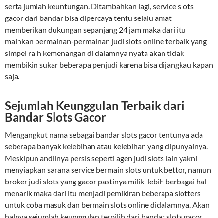
serta jumlah keuntungan. Ditambahkan lagi, service slots
gacor dari bandar bisa dipercaya tentu selalu amat
memberikan dukungan sepanjang 24 jam maka dari itu
mainkan permainan-permainan judi slots online terbaik yang
simpel raih kemenangan di dalamnya nyata akan tidak
membikin sukar beberapa penjudi karena bisa dijangkau kapan
saja.
Sejumlah Keunggulan Terbaik dari
Bandar Slots Gacor
Mengangkut nama sebagai bandar slots gacor tentunya ada
seberapa banyak kelebihan atau kelebihan yang dipunyainya.
Meskipun andilnya persis seperti agen judi slots lain yakni
menyiapkan sarana service bermain slots untuk bettor, namun
broker judi slots yang gacor pastinya miliki lebih berbagai hal
menarik maka dari itu menjadi pemikiran beberapa slotters
untuk coba masuk dan bermain slots online didalamnya. Akan
halnya sejumlah keunggulan terpilih dari bandar slots gacor