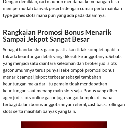
Dengan demikian, cari maupun mendapat kemenangan bisa
mempermudah banyak peserta dengan cuman perlu mainkan
type games slots mana pun yang ada pada dalamnya.
Rangkaian Promosi Bonus Menarik
Sampai Jekpot Sangat Besar
Sebagai bandar slots gacor pasti akan tidak komplet apabila
tak ada keuntungan lebih yang dikasih ke anggotanya. Sebab,
yang menjadi satu diantara kelebihan dari broker judi slots
gacor umumnya terus punyai sekelompok promosi bonus
menarik sampai jekpot terbesar sebagai tambahan
keuntungan maka dari itu pemain tidak mendapatkan
keuntungan saat menang main slots saja. Bonus yang diberi
agen judi slots online gacor juga sangat komplet di mana
terbagi dalam bonus anggota anyar, referal, cashback, rollingan
slots serta masihlah banyak yang lain.