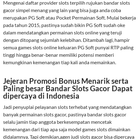
Mengenai daftar provider slots terpilih rujukan bandar slots
gacor simpel menang yang lain yang bisa juga anda coba
merupakan PG Soft atau Pocket Permainan Soft. Mulai bekerja
pada tahun 2015, pastinya sudah bikin PG Soft sudah oke
dalam mendatangkan permainan slots online yang teruji
dengan ditopang sejumlah kelebihan. Ditambah lagi, hampir
semua games slots online keluaran PG Soft punyai RTP paling
tinggi hingga benar-benar memiliki potensi memberi
kemungkinan kemenangan tiap kali anda memainkan.
Jejeran Promosi Bonus Menarik serta
Paling besar Bandar Slots Gacor Dapat
dipercaya di Indonesia
Jadi penyuplai pelayanan slots terhebat yang mendatangkan
banyak permainan slots gacor, pastinya bandar slots gacor
selalu jamin tiap anggota berkesempatan mencetak
kemenangan dari tiap apa saja model games slots dimainkan
didalamnya. Tapi demikian,agen judi slots gacor bisa dipercaya