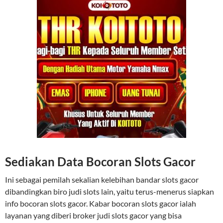
Sediakan Data Bocoran Slots Gacor
Ini sebagai pemilah sekalian kelebihan bandar slots gacor
dibandingkan biro judi slots lain, yaitu terus-menerus siapkan
info bocoran slots gacor. Kabar bocoran slots gacor ialah
layanan yang diberi broker judi slots gacor yang bisa