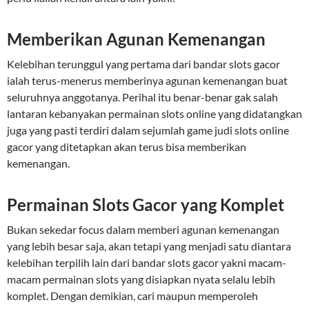
Memberikan Agunan Kemenangan
Kelebihan terunggul yang pertama dari bandar slots gacor
ialah terus-menerus memberinya agunan kemenangan buat
seluruhnya anggotanya. Perihal itu benar-benar gak salah
lantaran kebanyakan permainan slots online yang didatangkan
juga yang pasti terdiri dalam sejumlah game judi slots online
gacor yang ditetapkan akan terus bisa memberikan
kemenangan.
Permainan Slots Gacor yang Komplet
Bukan sekedar focus dalam memberi agunan kemenangan
yang lebih besar saja, akan tetapi yang menjadi satu diantara
kelebihan terpilih lain dari bandar slots gacor yakni macam-
macam permainan slots yang disiapkan nyata selalu lebih
komplet. Dengan demikian, cari maupun memperoleh