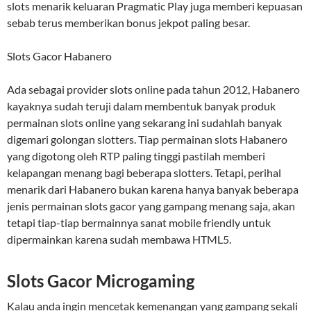
slots menarik keluaran Pragmatic Play juga memberi kepuasan
sebab terus memberikan bonus jekpot paling besar.
Slots Gacor Habanero
Ada sebagai provider slots online pada tahun 2012, Habanero
kayaknya sudah teruji dalam membentuk banyak produk
permainan slots online yang sekarang ini sudahlah banyak
digemari golongan slotters. Tiap permainan slots Habanero
yang digotong oleh RTP paling tinggi pastilah memberi
kelapangan menang bagi beberapa slotters. Tetapi, perihal
menarik dari Habanero bukan karena hanya banyak beberapa
jenis permainan slots gacor yang gampang menang saja, akan
tetapi tiap-tiap bermainnya sanat mobile friendly untuk
dipermainkan karena sudah membawa HTML5.
Slots Gacor Microgaming
Kalau anda ingin mencetak kemenangan yang gampang sekali