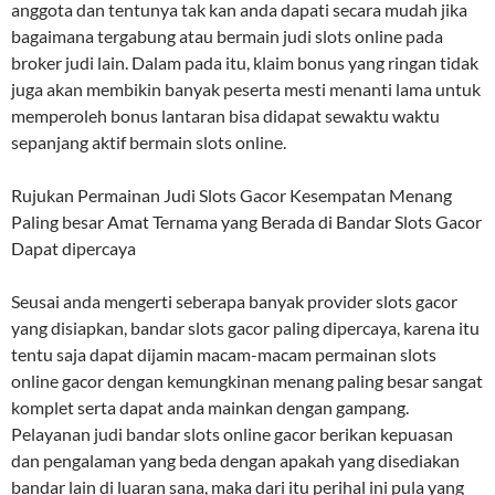
anggota dan tentunya tak kan anda dapati secara mudah jika
bagaimana tergabung atau bermain judi slots online pada
broker judi lain. Dalam pada itu, klaim bonus yang ringan tidak
juga akan membikin banyak peserta mesti menanti lama untuk
memperoleh bonus lantaran bisa didapat sewaktu waktu
sepanjang aktif bermain slots online.
Rujukan Permainan Judi Slots Gacor Kesempatan Menang
Paling besar Amat Ternama yang Berada di Bandar Slots Gacor
Dapat dipercaya
Seusai anda mengerti seberapa banyak provider slots gacor
yang disiapkan, bandar slots gacor paling dipercaya, karena itu
tentu saja dapat dijamin macam-macam permainan slots
online gacor dengan kemungkinan menang paling besar sangat
komplet serta dapat anda mainkan dengan gampang.
Pelayanan judi bandar slots online gacor berikan kepuasan
dan pengalaman yang beda dengan apakah yang disediakan
bandar lain di luaran sana, maka dari itu perihal ini pula yang