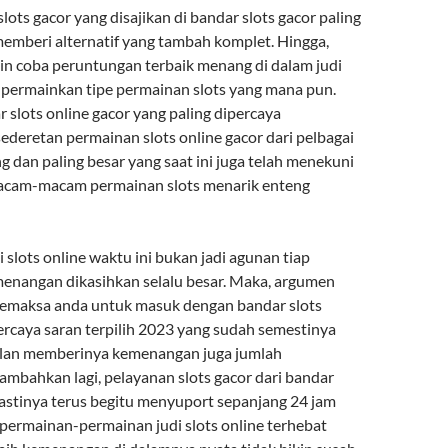
ots gacor yang disajikan di bandar slots gacor paling
memberi alternatif yang tambah komplet. Hingga,
gin coba peruntungan terbaik menang di dalam judi
a permainkan tipe permainan slots yang mana pun.
 slots online gacor yang paling dipercaya
deretan permainan slots online gacor dari pelbagai
 dan paling besar yang saat ini juga telah menekuni
macam-macam permainan slots menarik enteng
 slots online waktu ini bukan jadi agunan tiap
nangan dikasihkan selalu besar. Maka, argumen
memaksa anda untuk masuk dengan bandar slots
ercaya saran terpilih 2023 yang sudah semestinya
alan memberinya kemenangan juga jumlah
ambahkan lagi, pelayanan slots gacor dari bandar
pastinya terus begitu menyuport sepanjang 24 jam
permainan-permainan judi slots online terhebat