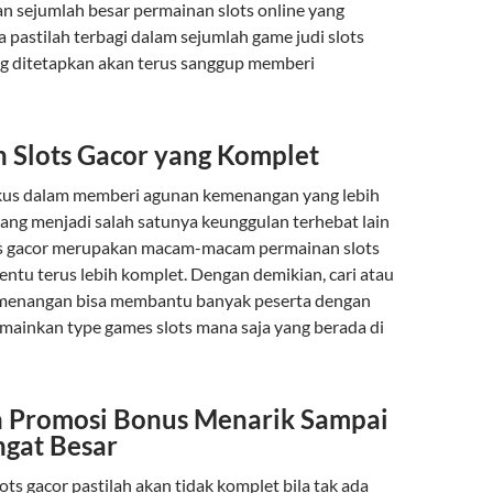
an sejumlah besar permainan slots online yang
 pastilah terbagi dalam sejumlah game judi slots
ng ditetapkan akan terus sanggup memberi
 Slots Gacor yang Komplet
kus dalam memberi agunan kemenangan yang lebih
 yang menjadi salah satunya keunggulan terhebat lain
ots gacor merupakan macam-macam permainan slots
entu terus lebih komplet. Dengan demikian, cari atau
enangan bisa membantu banyak peserta dengan
mainkan type games slots mana saja yang berada di
 Promosi Bonus Menarik Sampai
ngat Besar
ots gacor pastilah akan tidak komplet bila tak ada