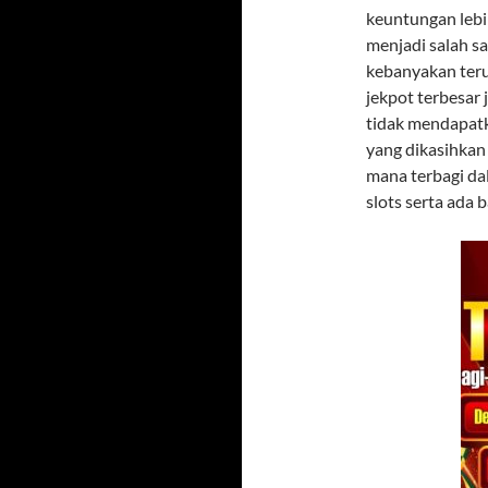
keuntungan lebi
menjadi salah sa
kebanyakan teru
jekpot terbesar
tidak mendapatk
yang dikasihkan 
mana terbagi dal
slots serta ada b