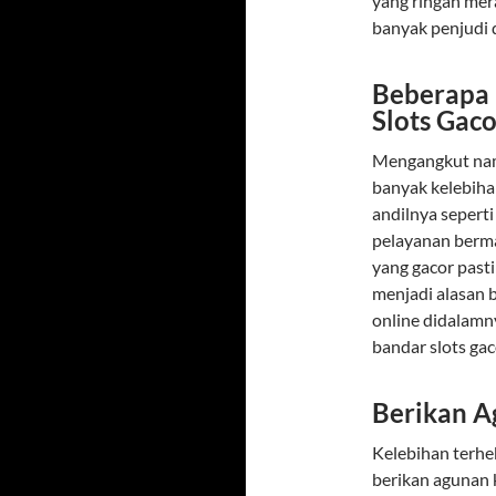
yang ringan mer
banyak penjudi 
Beberapa 
Slots Gaco
Mengangkut nama
banyak kelebiha
andilnya seperti
pelayanan bermai
yang gacor pasti
menjadi alasan 
online didalamny
bandar slots gac
Berikan 
Kelebihan terheb
berikan agunan 