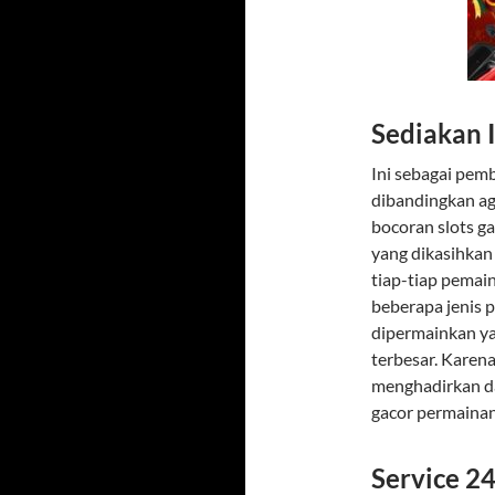
Sediakan 
Ini sebagai pemb
dibandingkan age
bocoran slots g
yang dikasihkan
tiap-tiap pemai
beberapa jenis p
dipermainkan ya
terbesar. Karena
menghadirkan da
gacor permainan
Service 2