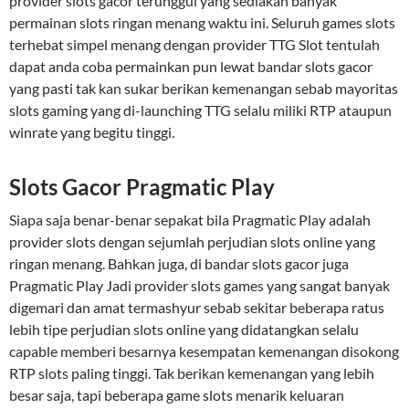
provider slots gacor terunggul yang sediakan banyak
permainan slots ringan menang waktu ini. Seluruh games slots
terhebat simpel menang dengan provider TTG Slot tentulah
dapat anda coba permainkan pun lewat bandar slots gacor
yang pasti tak kan sukar berikan kemenangan sebab mayoritas
slots gaming yang di-launching TTG selalu miliki RTP ataupun
winrate yang begitu tinggi.
Slots Gacor Pragmatic Play
Siapa saja benar-benar sepakat bila Pragmatic Play adalah
provider slots dengan sejumlah perjudian slots online yang
ringan menang. Bahkan juga, di bandar slots gacor juga
Pragmatic Play Jadi provider slots games yang sangat banyak
digemari dan amat termashyur sebab sekitar beberapa ratus
lebih tipe perjudian slots online yang didatangkan selalu
capable memberi besarnya kesempatan kemenangan disokong
RTP slots paling tinggi. Tak berikan kemenangan yang lebih
besar saja, tapi beberapa game slots menarik keluaran