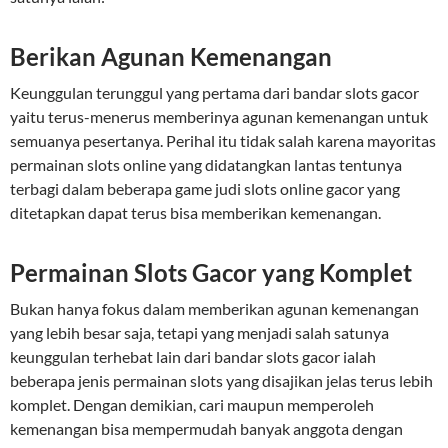
Berikan Agunan Kemenangan
Keunggulan terunggul yang pertama dari bandar slots gacor
yaitu terus-menerus memberinya agunan kemenangan untuk
semuanya pesertanya. Perihal itu tidak salah karena mayoritas
permainan slots online yang didatangkan lantas tentunya
terbagi dalam beberapa game judi slots online gacor yang
ditetapkan dapat terus bisa memberikan kemenangan.
Permainan Slots Gacor yang Komplet
Bukan hanya fokus dalam memberikan agunan kemenangan
yang lebih besar saja, tetapi yang menjadi salah satunya
keunggulan terhebat lain dari bandar slots gacor ialah
beberapa jenis permainan slots yang disajikan jelas terus lebih
komplet. Dengan demikian, cari maupun memperoleh
kemenangan bisa mempermudah banyak anggota dengan