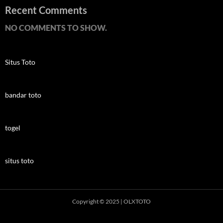
Recent Comments
NO COMMENTS TO SHOW.
Situs Toto
bandar toto
togel
situs toto
Copyright © 2025 |
OLXTOTO