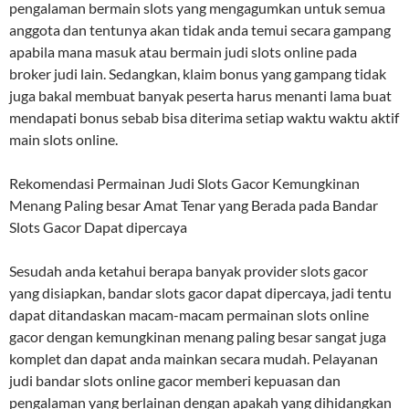
pengalaman bermain slots yang mengagumkan untuk semua
anggota dan tentunya akan tidak anda temui secara gampang
apabila mana masuk atau bermain judi slots online pada
broker judi lain. Sedangkan, klaim bonus yang gampang tidak
juga bakal membuat banyak peserta harus menanti lama buat
mendapati bonus sebab bisa diterima setiap waktu waktu aktif
main slots online.
Rekomendasi Permainan Judi Slots Gacor Kemungkinan
Menang Paling besar Amat Tenar yang Berada pada Bandar
Slots Gacor Dapat dipercaya
Sesudah anda ketahui berapa banyak provider slots gacor
yang disiapkan, bandar slots gacor dapat dipercaya, jadi tentu
dapat ditandaskan macam-macam permainan slots online
gacor dengan kemungkinan menang paling besar sangat juga
komplet dan dapat anda mainkan secara mudah. Pelayanan
judi bandar slots online gacor memberi kepuasan dan
pengalaman yang berlainan dengan apakah yang dihidangkan