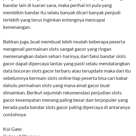
bandar lain di luaran sana, maka perihal ini pula yang
membikin bandar itu selalu banyak dicari banyak penjudi
terlebih yang terus inginkan entengnya mencapai
kemenangan.
Bahkan juga, buat membuat lebih mudah beberapa peserta
mengenali permainan slots sangat gacor yang ringan
memenangkan dalam sehari-harinya, dari faksi bandar slots
gacor dapat dipercaya lantas yang pasti selalu mendatangkan
data bocoran slots gacor terbaru atau terupdate maka dari itu
sebelumnya bermain slots online tiap peserta bisa cari kabar
dahulu permainan slots yang mana amat gacor buat
dimainkan. Berikut sejumlah rekomendasi perjudian slots
gacor kesempatan menang paling besar dan terpopuler yang
berada pada bandar slots gacor paling dipercaya di antaranya
contohnya:
Koi Gate