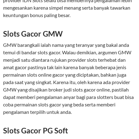
provider IDN Slots selalu bisa memberinya pengalaman lebih
mengesankan karena simpel menang serta banyak tawarkan
keuntungan bonus paling besar.
Slots Gacor GMW
GMW barangkali ialah nama yang teranyar yang bakal anda
temui di bandar slots gacor. Walau demikian, argumen GMW
menjadi satu diantara rujukan provider slots terhebat dan
amat gacor pastinya tak lain karena banyak beberapa jenis
permainan slots online gacor yang diciptakan, bahkan juga
pada saat yang singkat. Karena itu, oleh karena ada provider
GMW yang disajikan broker judi slots gacor online, pastilah
dapat memberi pengalaman anyar bagi para slotters buat bisa
coba permainan slots gacor yang beda serta memberi
pengalaman terpilih untuk anda.
Slots Gacor PG Soft