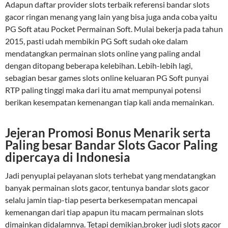
Adapun daftar provider slots terbaik referensi bandar slots
gacor ringan menang yang lain yang bisa juga anda coba yaitu
PG Soft atau Pocket Permainan Soft. Mulai bekerja pada tahun
2015, pasti udah membikin PG Soft sudah oke dalam
mendatangkan permainan slots online yang paling andal
dengan ditopang beberapa kelebihan. Lebih-lebih lagi,
sebagian besar games slots online keluaran PG Soft punyai
RTP paling tinggi maka dari itu amat mempunyai potensi
berikan kesempatan kemenangan tiap kali anda memainkan.
Jejeran Promosi Bonus Menarik serta
Paling besar Bandar Slots Gacor Paling
dipercaya di Indonesia
Jadi penyuplai pelayanan slots terhebat yang mendatangkan
banyak permainan slots gacor, tentunya bandar slots gacor
selalu jamin tiap-tiap peserta berkesempatan mencapai
kemenangan dari tiap apapun itu macam permainan slots
dimainkan didalamnya. Tetapi demikian,broker judi slots gacor