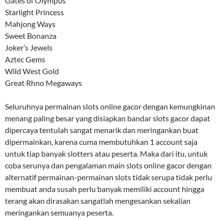
Gates of Olympus
Starlight Princess
Mahjong Ways
Sweet Bonanza
Joker’s Jewels
Aztec Gems
Wild West Gold
Great Rhno Megaways
Seluruhnya permainan slots online gacor dengan kemungkinan
menang paling besar yang disiapkan bandar slots gacor dapat
dipercaya tentulah sangat menarik dan meringankan buat
dipermainkan, karena cuma membutuhkan 1 account saja
untuk tiap banyak slotters atau peserta. Maka dari itu, untuk
coba serunya dan pengalaman main slots online gacor dengan
alternatif permainan-permainan slots tidak serupa tidak perlu
membuat anda susah perlu banyak memiliki account hingga
terang akan dirasakan sangatlah mengesankan sekalian
meringankan semuanya peserta.