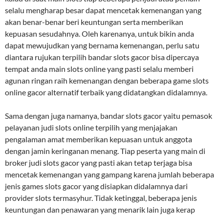
selalu mengharap besar dapat mencetak kemenangan yang
akan benar-benar beri keuntungan serta memberikan
kepuasan sesudahnya. Oleh karenanya, untuk bikin anda
dapat mewujudkan yang bernama kemenangan, perlu satu
diantara rujukan terpilih bandar slots gacor bisa dipercaya
tempat anda main slots online yang pasti selalu memberi
agunan ringan raih kemenangan dengan beberapa game slots
online gacor alternatif terbaik yang didatangkan didalamnya.
Sama dengan juga namanya, bandar slots gacor yaitu pemasok
pelayanan judi slots online terpilih yang menjajakan
pengalaman amat memberikan kepuasan untuk anggota
dengan jamin keringanan menang. Tiap peserta yang main di
broker judi slots gacor yang pasti akan tetap terjaga bisa
mencetak kemenangan yang gampang karena jumlah beberapa
jenis games slots gacor yang disiapkan didalamnya dari
provider slots termasyhur. Tidak ketinggal, beberapa jenis
keuntungan dan penawaran yang menarik lain juga kerap