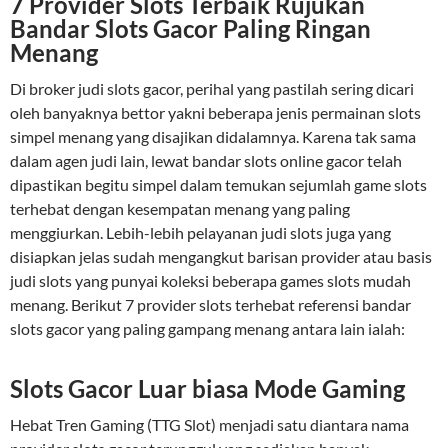
7 Provider Slots Terbaik Rujukan
Bandar Slots Gacor Paling Ringan
Menang
Di broker judi slots gacor, perihal yang pastilah sering dicari
oleh banyaknya bettor yakni beberapa jenis permainan slots
simpel menang yang disajikan didalamnya. Karena tak sama
dalam agen judi lain, lewat bandar slots online gacor telah
dipastikan begitu simpel dalam temukan sejumlah game slots
terhebat dengan kesempatan menang yang paling
menggiurkan. Lebih-lebih pelayanan judi slots juga yang
disiapkan jelas sudah mengangkut barisan provider atau basis
judi slots yang punyai koleksi beberapa games slots mudah
menang. Berikut 7 provider slots terhebat referensi bandar
slots gacor yang paling gampang menang antara lain ialah:
Slots Gacor Luar biasa Mode Gaming
Hebat Tren Gaming (TTG Slot) menjadi satu diantara nama