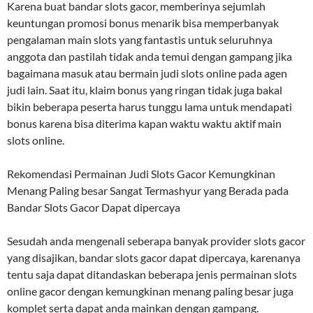
Karena buat bandar slots gacor, memberinya sejumlah
keuntungan promosi bonus menarik bisa memperbanyak
pengalaman main slots yang fantastis untuk seluruhnya
anggota dan pastilah tidak anda temui dengan gampang jika
bagaimana masuk atau bermain judi slots online pada agen
judi lain. Saat itu, klaim bonus yang ringan tidak juga bakal
bikin beberapa peserta harus tunggu lama untuk mendapati
bonus karena bisa diterima kapan waktu waktu aktif main
slots online.
Rekomendasi Permainan Judi Slots Gacor Kemungkinan
Menang Paling besar Sangat Termashyur yang Berada pada
Bandar Slots Gacor Dapat dipercaya
Sesudah anda mengenali seberapa banyak provider slots gacor
yang disajikan, bandar slots gacor dapat dipercaya, karenanya
tentu saja dapat ditandaskan beberapa jenis permainan slots
online gacor dengan kemungkinan menang paling besar juga
komplet serta dapat anda mainkan dengan gampang.