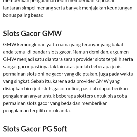
memberikan pengalaman lebih memberikan kepuasan
lantaran simpel menang serta banyak menjajakan keuntungan
bonus paling besar.
Slots Gacor GMW
GMW kemungkinan yaitu nama yang teranyar yang bakal
anda temui di bandar slots gacor. Namun demikian, argumen
GMW menjadi satu diantara saran provider slots terpilih serta
sangat gacor pastinya tak lain atas jumlah beberapa jenis
permainan slots online gacor yang diciptakan, juga pada waktu
yang singkat. Sebab itu, karena ada provider GMW yang
disiapkan biro judi slots gacor online, pastilah dapat berikan
pengalaman anyar untuk beberapa slotters untuk bisa coba
permainan slots gacor yang beda dan memberikan
pengalaman terpilih untuk anda.
Slots Gacor PG Soft