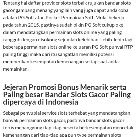
Tentang hal daftar provider slots terbaik rujukan bandar slots
gacor gampang menang yang lain yang juga dapat anda coba
adalah PG Soft atau Pocket Permainan Soft. Mulai bekerja
pada tahun 2015, pastinya sudah bikin PG Soft cukup oke
dalam mendatangkan permainan slots online yang paling
tangguh dengan disokong sejumlah kelebihan. Lebih-lebih lagi,
beberapa permainan slots online keluaran PG Soft punyai RTP
paling tinggi maka dari itu sangatlah memiliki potensi
memberikan kesempatan kemenangan setiap saat anda
memainkan.
Jejeran Promosi Bonus Menarik serta
Paling besar Bandar Slots Gacor Paling
dipercaya di Indonesia
Sebagai penyuplai service slots terhebat yang mendatangkan
banyak permainan slots gacor, pastinya bandar slots gacor
terus menanggung tiap-tiap peserta berkesempatan mencetak
kemenangan dari tiap-tiap apa pun type permainan slots