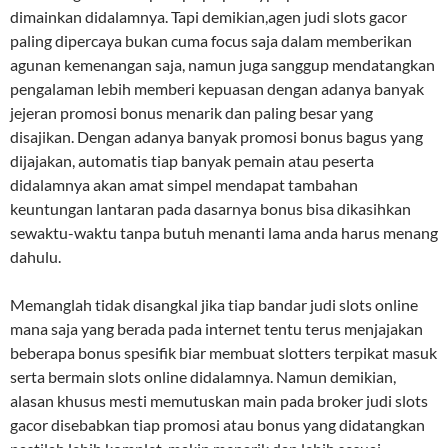
dimainkan didalamnya. Tapi demikian,agen judi slots gacor
paling dipercaya bukan cuma focus saja dalam memberikan
agunan kemenangan saja, namun juga sanggup mendatangkan
pengalaman lebih memberi kepuasan dengan adanya banyak
jejeran promosi bonus menarik dan paling besar yang
disajikan. Dengan adanya banyak promosi bonus bagus yang
dijajakan, automatis tiap banyak pemain atau peserta
didalamnya akan amat simpel mendapat tambahan
keuntungan lantaran pada dasarnya bonus bisa dikasihkan
sewaktu-waktu tanpa butuh menanti lama anda harus menang
dahulu.
Memanglah tidak disangkal jika tiap bandar judi slots online
mana saja yang berada pada internet tentu terus menjajakan
beberapa bonus spesifik biar membuat slotters terpikat masuk
serta bermain slots online didalamnya. Namun demikian,
alasan khusus mesti memutuskan main pada broker judi slots
gacor disebabkan tiap promosi atau bonus yang didatangkan