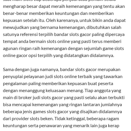
mengharap besar dapat meraih kemenangan yang tentu akan
benar-benar memberikan keuntungan dan memberikan
kepuasan setelah itu. Oleh karenanya, untuk bikin anda dapat
mewujudkan yang bernama kemenangan, dibutuhkan salah
satunya referensi terpilih bandar slots gacor paling dipercaya
tempat anda bermain slots online yang pasti terus memberi
agunan ringan raih kemenangan dengan sejumlah game slots
online gacor opsi terpilih yang didatangkan didalamnya.
Sama dengan juga namanya, bandar slots gacor merupakan
penyuplai pelayanan judi slots online terbaik yang tawarkan
pengalaman paling memberikan kepuasan buat peserta
dengan menanggung keluasaan menang. Tiap anggota yang
main di broker judi slots gacor yang pasti selalu akan terbukti
bisa mencapai kemenangan yang ringan lantaran jumlahnya
beberapa jenis games slots gacor yang disajikan didalamnya
dari provider slots beken. Tidak ketinggal, beberapa ragam
keuntungan serta penawaran yang menarik lain juga kerap