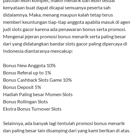
pastilah lebih komplet, makin menarik dan lebih sesuai
kenyataan buat dapat dicapai semuanya peserta sah
didalamnya. Maka, menang maupun kalah tetap terus
memberi keuntungan tiap-tiap anggota apabila masuk di agen
judi slots gacor karena ada penawaran bonus serta promosi.
Mengenai jejeran promosi bonus menarik serta paling besar
dari yang didatangkan bandar slots gacor paling dipercaya di
Indonesia diantaranya mencakup:
Bonus New Anggota 10%
Bonus Referal up to 1%
Bonus Cashback Slots Game 10%
Bonus Deposit 5%
Hadiah Paling besar Momen Slots
Bonus Rollingan Slots
Ekstra Bonus Turnover Slots
Selainnya, ada banyak lagi tentulah promosi bonus menarik
dan paling besar lain disamping dari yang kami berikan di atas.