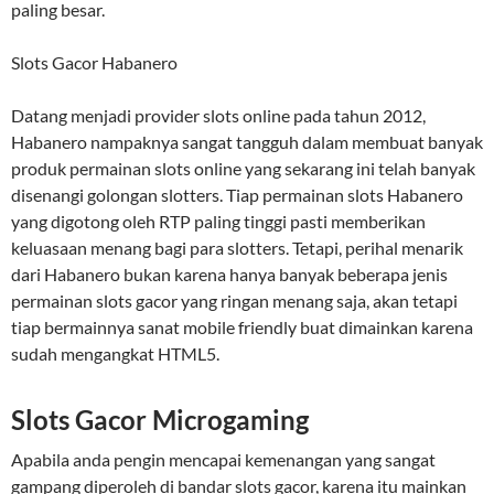
paling besar.
Slots Gacor Habanero
Datang menjadi provider slots online pada tahun 2012,
Habanero nampaknya sangat tangguh dalam membuat banyak
produk permainan slots online yang sekarang ini telah banyak
disenangi golongan slotters. Tiap permainan slots Habanero
yang digotong oleh RTP paling tinggi pasti memberikan
keluasaan menang bagi para slotters. Tetapi, perihal menarik
dari Habanero bukan karena hanya banyak beberapa jenis
permainan slots gacor yang ringan menang saja, akan tetapi
tiap bermainnya sanat mobile friendly buat dimainkan karena
sudah mengangkat HTML5.
Slots Gacor Microgaming
Apabila anda pengin mencapai kemenangan yang sangat
gampang diperoleh di bandar slots gacor, karena itu mainkan