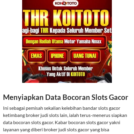
Menyiapkan Data Bocoran Slots Gacor
Ini sebagai pemisah sekalian kelebihan bandar slots gacor
ketimbang broker judi slots lain, ialah terus-menerus siapkan
data bocoran slots gacor. Kabar bocoran slots gacor yakni
layanan yang diberi broker judi slots gacor yang bisa