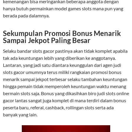
kemenangan bisa meringankan beberapa anggota dengan
hanya butuh permainkan model games slots mana pun yang
berada pada dalamnya.
Sekumpulan Promosi Bonus Menarik
Sampai Jekpot Paling Besar
Selaku bandar slots gacor pastinya akan tidak komplet apabila
tak ada keuntungan lebih yang diberikan ke anggotanya.
Lantaran, yang jadi satu diantara keunggulan dari agen judi
slots gacor umumnya terus miliki rangkaian promosi bonus
menarik sampai jekpot terbesar selaku tambahan keuntungan
hingga pemain tidak memperoleh keuntungan waktu menang
bermain slots saja. Bonus yang dikasihkan biro judi slots online
gacor lantas sangat juga komplet di mana terdiri dalam bonus
peserta baru, referal, cashback, rollingan slots serta ada
banyak yang lain.