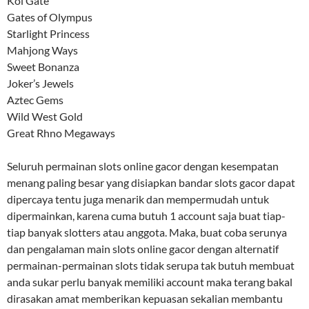
Koi Gate
Gates of Olympus
Starlight Princess
Mahjong Ways
Sweet Bonanza
Joker’s Jewels
Aztec Gems
Wild West Gold
Great Rhno Megaways
Seluruh permainan slots online gacor dengan kesempatan
menang paling besar yang disiapkan bandar slots gacor dapat
dipercaya tentu juga menarik dan mempermudah untuk
dipermainkan, karena cuma butuh 1 account saja buat tiap-
tiap banyak slotters atau anggota. Maka, buat coba serunya
dan pengalaman main slots online gacor dengan alternatif
permainan-permainan slots tidak serupa tak butuh membuat
anda sukar perlu banyak memiliki account maka terang bakal
dirasakan amat memberikan kepuasan sekalian membantu