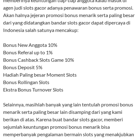
memberinya keuntungan tiap-tiap anggota kalau masuk di
agen judi slots gacor adanya penawaran bonus serta promosi.
Akan halnya jejeran promosi bonus menarik serta paling besar
dari yang didatangkan bandar slots gacor dapat dipercaya di
Indonesia salah satunya mencakup:
Bonus New Anggota 10%
Bonus Referal up to 1%
Bonus Cashback Slots Game 10%
Bonus Deposit 5%
Hadiah Paling besar Moment Slots
Bonus Rollingan Slots
Ekstra Bonus Turnover Slots
Selainnya, masihlah banyak yang lain tentulah promosi bonus
menarik serta paling besar lain disamping dari yang kami
berikan di atas. Karena buat bandar slots gacor, memberi
sejumlah keuntungan promosi bonus menarik bisa
memperbanyak pengalaman bermain slots yang menakjubkan