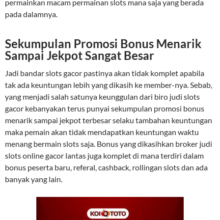
permainkan macam permainan slots mana saja yang berada
pada dalamnya.
Sekumpulan Promosi Bonus Menarik
Sampai Jekpot Sangat Besar
Jadi bandar slots gacor pastinya akan tidak komplet apabila
tak ada keuntungan lebih yang dikasih ke member-nya. Sebab,
yang menjadi salah satunya keunggulan dari biro judi slots
gacor kebanyakan terus punyai sekumpulan promosi bonus
menarik sampai jekpot terbesar selaku tambahan keuntungan
maka pemain akan tidak mendapatkan keuntungan waktu
menang bermain slots saja. Bonus yang dikasihkan broker judi
slots online gacor lantas juga komplet di mana terdiri dalam
bonus peserta baru, referal, cashback, rollingan slots dan ada
banyak yang lain.