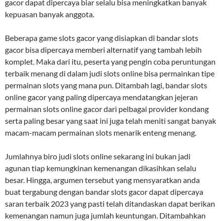
gacor dapat dipercaya biar selalu bisa meningkatkan banyak
kepuasan banyak anggota.
Beberapa game slots gacor yang disiapkan di bandar slots
gacor bisa dipercaya memberi alternatif yang tambah lebih
komplet. Maka dari itu, peserta yang pengin coba peruntungan
terbaik menang di dalam judi slots online bisa permainkan tipe
permainan slots yang mana pun. Ditambah lagi, bandar slots
online gacor yang paling dipercaya mendatangkan jejeran
permainan slots online gacor dari pelbagai provider kondang
serta paling besar yang saat ini juga telah meniti sangat banyak
macam-macam permainan slots menarik enteng menang.
Jumlahnya biro judi slots online sekarang ini bukan jadi
agunan tiap kemungkinan kemenangan dikasihkan selalu
besar. Hingga, argumen tersebut yang mensyaratkan anda
buat tergabung dengan bandar slots gacor dapat dipercaya
saran terbaik 2023 yang pasti telah ditandaskan dapat berikan
kemenangan namun juga jumlah keuntungan. Ditambahkan