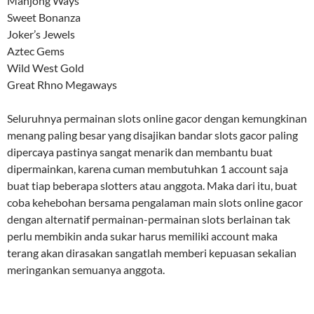
Mahjong Ways
Sweet Bonanza
Joker’s Jewels
Aztec Gems
Wild West Gold
Great Rhno Megaways
Seluruhnya permainan slots online gacor dengan kemungkinan
menang paling besar yang disajikan bandar slots gacor paling
dipercaya pastinya sangat menarik dan membantu buat
dipermainkan, karena cuman membutuhkan 1 account saja
buat tiap beberapa slotters atau anggota. Maka dari itu, buat
coba kehebohan bersama pengalaman main slots online gacor
dengan alternatif permainan-permainan slots berlainan tak
perlu membikin anda sukar harus memiliki account maka
terang akan dirasakan sangatlah memberi kepuasan sekalian
meringankan semuanya anggota.