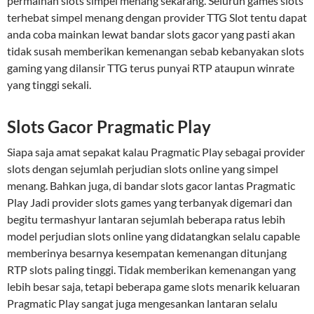
permainan slots simpel menang sekarang. Seluruh games slots
terhebat simpel menang dengan provider TTG Slot tentu dapat
anda coba mainkan lewat bandar slots gacor yang pasti akan
tidak susah memberikan kemenangan sebab kebanyakan slots
gaming yang dilansir TTG terus punyai RTP ataupun winrate
yang tinggi sekali.
Slots Gacor Pragmatic Play
Siapa saja amat sepakat kalau Pragmatic Play sebagai provider
slots dengan sejumlah perjudian slots online yang simpel
menang. Bahkan juga, di bandar slots gacor lantas Pragmatic
Play Jadi provider slots games yang terbanyak digemari dan
begitu termashyur lantaran sejumlah beberapa ratus lebih
model perjudian slots online yang didatangkan selalu capable
memberinya besarnya kesempatan kemenangan ditunjang
RTP slots paling tinggi. Tidak memberikan kemenangan yang
lebih besar saja, tetapi beberapa game slots menarik keluaran
Pragmatic Play sangat juga mengesankan lantaran selalu