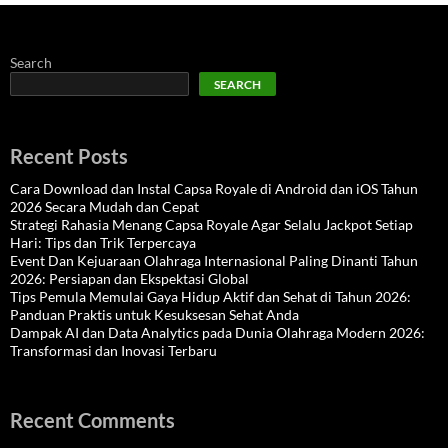
Search
SEARCH
Recent Posts
Cara Download dan Instal Capsa Royale di Android dan iOS Tahun
2026 Secara Mudah dan Cepat
Strategi Rahasia Menang Capsa Royale Agar Selalu Jackpot Setiap
Hari: Tips dan Trik Terpercaya
Event Dan Kejuaraan Olahraga Internasional Paling Dinanti Tahun
2026: Persiapan dan Ekspektasi Global
Tips Pemula Memulai Gaya Hidup Aktif dan Sehat di Tahun 2026:
Panduan Praktis untuk Kesuksesan Sehat Anda
Dampak AI dan Data Analytics pada Dunia Olahraga Modern 2026:
Transformasi dan Inovasi Terbaru
Recent Comments