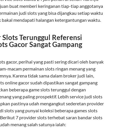
juan buat memberi keringanan tiap-tiap anggotanya
rmainan judi slots yang bisa dijangkau setiap waktu
ik bakal mendapati halangan ketergantungan waktu.
 Slots Terunggul Referensi
ots Gacor Sangat Gampang
ots gacor, perihal yang pasti sering dicari oleh banyak
acam-macam permainan slots ringan menang yang
mnya. Karena tidak sama dalam broker judi lain,
ots online gacor sudah dipastikan sangat gampang
kan beberapa game slots terunggul dengan
ng yang paling prospektif. Lebih service judi slots
iapkan pastinya udah mengangkut sederetan provider
i slots yang punyai koleksi beberapa games slots
erikut 7 provider slots terhebat saran bandar slots
udah menang salah satunya ialah: