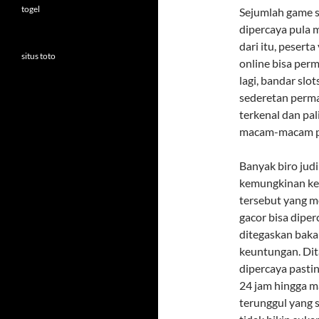
togel
Sejumlah game sl
dipercaya pula 
dari itu, peserta
situs toto
online bisa per
lagi, bandar slo
sederetan perma
terkenal dan pal
macam-macam pe
Banyak biro judi
kemungkinan kem
tersebut yang m
gacor bisa dipe
ditegaskan bak
keuntungan. Dita
dipercaya pasti
24 jam hingga m
terunggul yang 