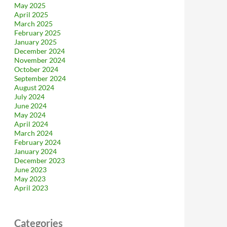
May 2025
April 2025
March 2025
February 2025
January 2025
December 2024
November 2024
October 2024
September 2024
August 2024
July 2024
June 2024
May 2024
April 2024
March 2024
February 2024
January 2024
December 2023
June 2023
May 2023
April 2023
Categories