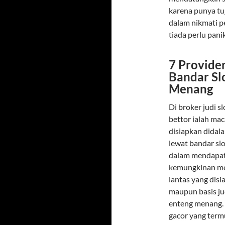
karena punya tu
dalam nikmati pe
tiada perlu pan
7 Provider
Bandar Sl
Menang
Di broker judi sl
bettor ialah m
disiapkan didala
lewat bandar sl
dalam mendapat
kemungkinan mena
lantas yang dis
maupun basis jud
enteng menang. B
gacor yang term