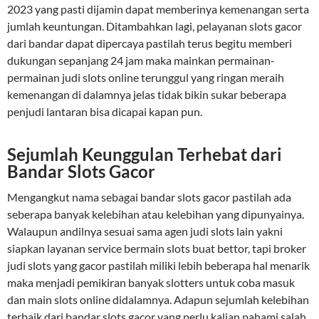
2023 yang pasti dijamin dapat memberinya kemenangan serta
jumlah keuntungan. Ditambahkan lagi, pelayanan slots gacor
dari bandar dapat dipercaya pastilah terus begitu memberi
dukungan sepanjang 24 jam maka mainkan permainan-
permainan judi slots online terunggul yang ringan meraih
kemenangan di dalamnya jelas tidak bikin sukar beberapa
penjudi lantaran bisa dicapai kapan pun.
Sejumlah Keunggulan Terhebat dari
Bandar Slots Gacor
Mengangkut nama sebagai bandar slots gacor pastilah ada
seberapa banyak kelebihan atau kelebihan yang dipunyainya.
Walaupun andilnya sesuai sama agen judi slots lain yakni
siapkan layanan service bermain slots buat bettor, tapi broker
judi slots yang gacor pastilah miliki lebih beberapa hal menarik
maka menjadi pemikiran banyak slotters untuk coba masuk
dan main slots online didalamnya. Adapun sejumlah kelebihan
terbaik dari bandar slots gacor yang perlu kalian pahami salah