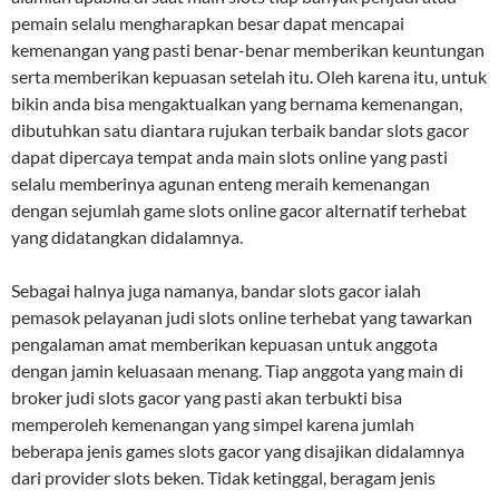
pemain selalu mengharapkan besar dapat mencapai
kemenangan yang pasti benar-benar memberikan keuntungan
serta memberikan kepuasan setelah itu. Oleh karena itu, untuk
bikin anda bisa mengaktualkan yang bernama kemenangan,
dibutuhkan satu diantara rujukan terbaik bandar slots gacor
dapat dipercaya tempat anda main slots online yang pasti
selalu memberinya agunan enteng meraih kemenangan
dengan sejumlah game slots online gacor alternatif terhebat
yang didatangkan didalamnya.
Sebagai halnya juga namanya, bandar slots gacor ialah
pemasok pelayanan judi slots online terhebat yang tawarkan
pengalaman amat memberikan kepuasan untuk anggota
dengan jamin keluasaan menang. Tiap anggota yang main di
broker judi slots gacor yang pasti akan terbukti bisa
memperoleh kemenangan yang simpel karena jumlah
beberapa jenis games slots gacor yang disajikan didalamnya
dari provider slots beken. Tidak ketinggal, beragam jenis