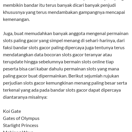
membikin bandar itu terus banyak dicari banyak penjudi
khususnya yang terus mendambakan gampangnya mencapai
kemenangan.
Juga, buat memudahkan banyak anggota mengenal permainan
slots paling gacor yang simpel menang di sehari-harinya, dari
faksi bandar slots gacor paling dipercaya juga tentunya terus
mendatangkan data bocoran slots gacor teranyar atau
terupdate hingga sebelumnya bermain slots online tiap
peserta bisa cari kabar dahulu permainan slots yang mana
paling gacor buat dipermainkan. Berikut sejumlah rujukan
perjudian slots gacor kemungkinan menang paling besar serta
terkenal yang ada pada bandar slots gacor dapat dipercaya
diantaranya misalnya:
Koi Gate
Gates of Olympus
Starlight Princess