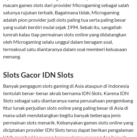
macam games slots dari provider Microgaming sebagai salah
satunya rujukan terbaik. Bagaimana tidak, Microgaming
adalah pion provider judi slots paling tua serta paling besar
yang sudah berdiri mulai sejak 1994. Sebab itu, sangatlah
lumrah kalau tiap permainan slots online yang didatangkan
oleh Microgaming selalu unggul dalam beragam soal,
termaksud satu diantaranya dalam soal memberi keluasaan
menang.
Slots Gacor IDN Slots
Banyak pengagum slots gaming di Asia ataupun di Indonesia
tentulah benar-benar akrab bernama IDN Slots. Karena IDN
Slots sebagai satu diantaranya nama perusahaan pengembang
fitur lunak perjudian slots online yang paling besar di Asia di
mana udah mendatangkan begitu banyak beberapa jenis
permainan slots menarik. Kebanyakan games slots online yang
diciptakan provider IDN Slots terus dapat berikan pengalaman