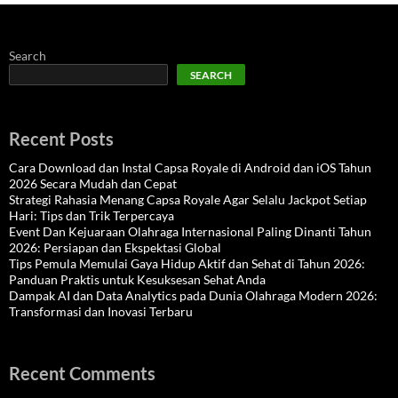
Search
SEARCH
Recent Posts
Cara Download dan Instal Capsa Royale di Android dan iOS Tahun
2026 Secara Mudah dan Cepat
Strategi Rahasia Menang Capsa Royale Agar Selalu Jackpot Setiap
Hari: Tips dan Trik Terpercaya
Event Dan Kejuaraan Olahraga Internasional Paling Dinanti Tahun
2026: Persiapan dan Ekspektasi Global
Tips Pemula Memulai Gaya Hidup Aktif dan Sehat di Tahun 2026:
Panduan Praktis untuk Kesuksesan Sehat Anda
Dampak AI dan Data Analytics pada Dunia Olahraga Modern 2026:
Transformasi dan Inovasi Terbaru
Recent Comments