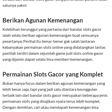
satunya yakni:
Berikan Agunan Kemenangan
Kelebihan terunggul yang pertama dari bandar slots gacor
ialah selalu berikan agunan kemenangan buat semuanya
pesertanya. Perihal itu benar-benar gak salah lantaran
kebanyakan permainan slots online yang didatangkan lantas
pastilah terdiri dalam sejumlah game judi slots online gacor
yang dijamin dapat selalu bisa memberi kemenangan.
Permainan Slots Gacor yang Komplet
Bukan hanya focus dalam berikan agunan kemenangan yang
lebih besar saja, tapi yang jadi satu diantara keunggulan
terbaik lain dari bandar slots gacor merupakan beberapa jenis
permainan slots yang disajikan nyata terus lebih komplet.
Dengan demikian, cari atau mendapati kemenangan bisa