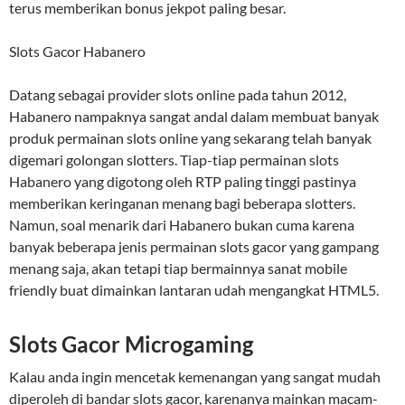
terus memberikan bonus jekpot paling besar.
Slots Gacor Habanero
Datang sebagai provider slots online pada tahun 2012,
Habanero nampaknya sangat andal dalam membuat banyak
produk permainan slots online yang sekarang telah banyak
digemari golongan slotters. Tiap-tiap permainan slots
Habanero yang digotong oleh RTP paling tinggi pastinya
memberikan keringanan menang bagi beberapa slotters.
Namun, soal menarik dari Habanero bukan cuma karena
banyak beberapa jenis permainan slots gacor yang gampang
menang saja, akan tetapi tiap bermainnya sanat mobile
friendly buat dimainkan lantaran udah mengangkat HTML5.
Slots Gacor Microgaming
Kalau anda ingin mencetak kemenangan yang sangat mudah
diperoleh di bandar slots gacor, karenanya mainkan macam-