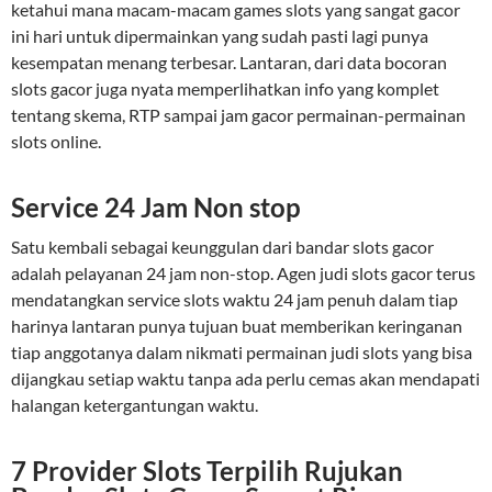
ketahui mana macam-macam games slots yang sangat gacor
ini hari untuk dipermainkan yang sudah pasti lagi punya
kesempatan menang terbesar. Lantaran, dari data bocoran
slots gacor juga nyata memperlihatkan info yang komplet
tentang skema, RTP sampai jam gacor permainan-permainan
slots online.
Service 24 Jam Non stop
Satu kembali sebagai keunggulan dari bandar slots gacor
adalah pelayanan 24 jam non-stop. Agen judi slots gacor terus
mendatangkan service slots waktu 24 jam penuh dalam tiap
harinya lantaran punya tujuan buat memberikan keringanan
tiap anggotanya dalam nikmati permainan judi slots yang bisa
dijangkau setiap waktu tanpa ada perlu cemas akan mendapati
halangan ketergantungan waktu.
7 Provider Slots Terpilih Rujukan