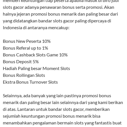
memberi keuntungan tiap peserta apabila masuk di biro judi
slots gacor adanya penawaran bonus serta promosi. Akan
halnya jejeran promosi bonus menarik dan paling besar dari
yang didatangkan bandar slots gacor paling dipercaya di
Indonesia di antaranya mencakup:
Bonus New Peserta 10%
Bonus Referal up to 1%
Bonus Cashback Slots Game 10%
Bonus Deposit 5%
Hadiah Paling besar Moment Slots
Bonus Rollingan Slots
Ekstra Bonus Turnover Slots
Selainnya, ada banyak yang lain pastinya promosi bonus
menarik dan paling besar lain selainnya dari yang kami berikan
di atas. Lantaran untuk bandar slots gacor, memberikan
sejumlah keuntungan promosi bonus menarik bisa
menambahkan pengalaman bermain slots yang fantastis buat