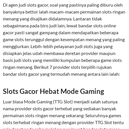
Di agen judi slots gacor, soal yang pastinya paling diburu oleh
banyaknya bettor ialah macam-macam permainan slots ringan
menang yang disajikan didalamnya. Lantaran tidak
sebagaimana pada biro judi lain, lewat bandar slots online
gacor pasti sangat gampang dalam mendapatkan beberapa
game slots terunggul dengan kesempatan menang yang paling
menggiurkan. Lebih-lebih pelayanan judi slots juga yang
disiapkan jelas udah membawa deretan provider maupun
basis judi slots yang memiliki kumpulan beberapa game slots
ringan menang. Berikut 7 provider slots terpilih rujukan
bandar slots gacor yang termudah menang antara lain ialah:
Slots Gacor Hebat Mode Gaming
Luar biasa Mode Gaming (TTG Slot) menjadi salah satunya
nama provider slots gacor terhebat yang sediakan banyak
permainan slots ringan menang sekarang. Seluruhnya games
slots terhebat ringan menang dengan provider TTG Slot tentu