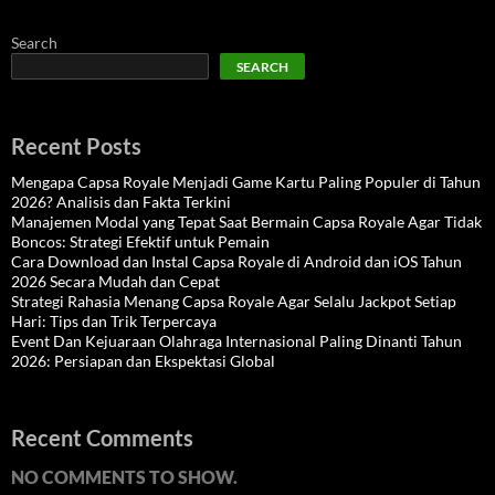
Search
SEARCH
Recent Posts
Mengapa Capsa Royale Menjadi Game Kartu Paling Populer di Tahun
2026? Analisis dan Fakta Terkini
Manajemen Modal yang Tepat Saat Bermain Capsa Royale Agar Tidak
Boncos: Strategi Efektif untuk Pemain
Cara Download dan Instal Capsa Royale di Android dan iOS Tahun
2026 Secara Mudah dan Cepat
Strategi Rahasia Menang Capsa Royale Agar Selalu Jackpot Setiap
Hari: Tips dan Trik Terpercaya
Event Dan Kejuaraan Olahraga Internasional Paling Dinanti Tahun
2026: Persiapan dan Ekspektasi Global
Recent Comments
NO COMMENTS TO SHOW.