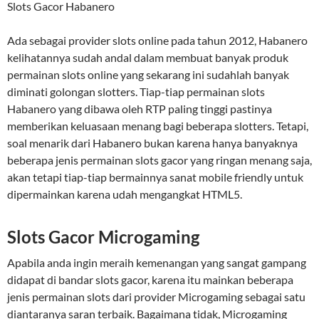
Slots Gacor Habanero
Ada sebagai provider slots online pada tahun 2012, Habanero
kelihatannya sudah andal dalam membuat banyak produk
permainan slots online yang sekarang ini sudahlah banyak
diminati golongan slotters. Tiap-tiap permainan slots
Habanero yang dibawa oleh RTP paling tinggi pastinya
memberikan keluasaan menang bagi beberapa slotters. Tetapi,
soal menarik dari Habanero bukan karena hanya banyaknya
beberapa jenis permainan slots gacor yang ringan menang saja,
akan tetapi tiap-tiap bermainnya sanat mobile friendly untuk
dipermainkan karena udah mengangkat HTML5.
Slots Gacor Microgaming
Apabila anda ingin meraih kemenangan yang sangat gampang
didapat di bandar slots gacor, karena itu mainkan beberapa
jenis permainan slots dari provider Microgaming sebagai satu
diantaranya saran terbaik. Bagaimana tidak, Microgaming