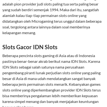
adalah pion provider judi slots paling tua serta paling besar
yang sudah berdiri semenjak 1994. Maka dari itu, sangatlah
alamiah kalau tiap-tiap permainan slots online yang
didatangkan oleh Microgaming terus unggul dalam beberapa
soal, tergolong antara lainnya dalam soal memberinya
kelapangan menang.
Slots Gacor IDN Slots
Beberapa pencinta slots gaming di Asia atau di Indonesia
pastinya benar-benar akrab berikut nama IDN Slots. Karena
IDN Slots sebagai salah satunya nama perusahaan
pengembang piranti lunak perjudian slots online yang paling
besar di Asia di mana udah mendatangkan sangat banyak
beberapa jenis permainan slots menarik. Kebanyakan games
slots online yang diperkembangkan provider IDN Slots terus
bisa memberinya pengalaman lebih memberikan kepuasan
karena simpel menang dan banyak menjajakan keuntungan