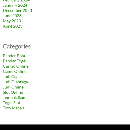
January 2024
December 2023
June 2023
May 2023
April 2023
Categories
Bandar Bola
Bandar Togel
Casino Online
Ceme Online
Judi Capsa
Judi Olahraga
Judi Online
Slot Online
Tembak Ikan
Togel Slot
Toto Macau