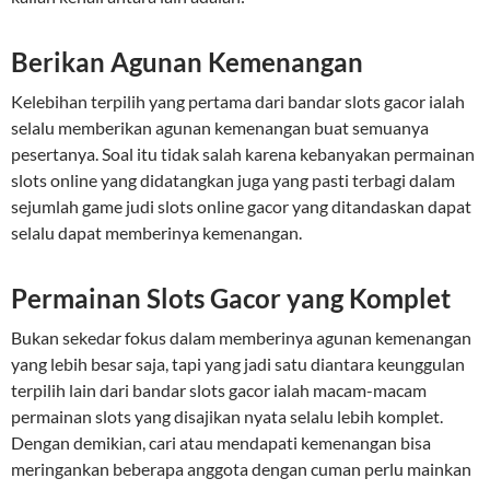
Berikan Agunan Kemenangan
Kelebihan terpilih yang pertama dari bandar slots gacor ialah
selalu memberikan agunan kemenangan buat semuanya
pesertanya. Soal itu tidak salah karena kebanyakan permainan
slots online yang didatangkan juga yang pasti terbagi dalam
sejumlah game judi slots online gacor yang ditandaskan dapat
selalu dapat memberinya kemenangan.
Permainan Slots Gacor yang Komplet
Bukan sekedar fokus dalam memberinya agunan kemenangan
yang lebih besar saja, tapi yang jadi satu diantara keunggulan
terpilih lain dari bandar slots gacor ialah macam-macam
permainan slots yang disajikan nyata selalu lebih komplet.
Dengan demikian, cari atau mendapati kemenangan bisa
meringankan beberapa anggota dengan cuman perlu mainkan