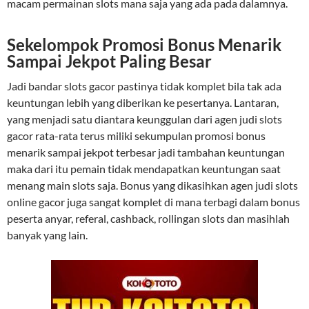
macam permainan slots mana saja yang ada pada dalamnya.
Sekelompok Promosi Bonus Menarik
Sampai Jekpot Paling Besar
Jadi bandar slots gacor pastinya tidak komplet bila tak ada
keuntungan lebih yang diberikan ke pesertanya. Lantaran,
yang menjadi satu diantara keunggulan dari agen judi slots
gacor rata-rata terus miliki sekumpulan promosi bonus
menarik sampai jekpot terbesar jadi tambahan keuntungan
maka dari itu pemain tidak mendapatkan keuntungan saat
menang main slots saja. Bonus yang dikasihkan agen judi slots
online gacor juga sangat komplet di mana terbagi dalam bonus
peserta anyar, referal, cashback, rollingan slots dan masihlah
banyak yang lain.