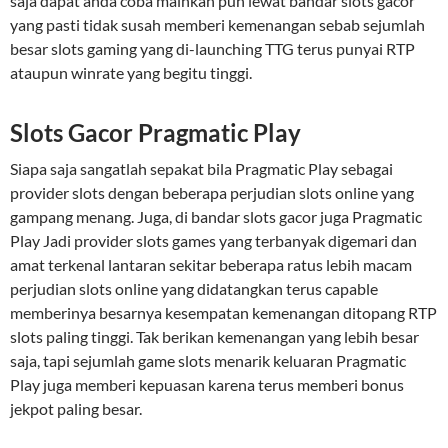
saja dapat anda coba mainkan pun lewat bandar slots gacor
yang pasti tidak susah memberi kemenangan sebab sejumlah
besar slots gaming yang di-launching TTG terus punyai RTP
ataupun winrate yang begitu tinggi.
Slots Gacor Pragmatic Play
Siapa saja sangatlah sepakat bila Pragmatic Play sebagai
provider slots dengan beberapa perjudian slots online yang
gampang menang. Juga, di bandar slots gacor juga Pragmatic
Play Jadi provider slots games yang terbanyak digemari dan
amat terkenal lantaran sekitar beberapa ratus lebih macam
perjudian slots online yang didatangkan terus capable
memberinya besarnya kesempatan kemenangan ditopang RTP
slots paling tinggi. Tak berikan kemenangan yang lebih besar
saja, tapi sejumlah game slots menarik keluaran Pragmatic
Play juga memberi kepuasan karena terus memberi bonus
jekpot paling besar.