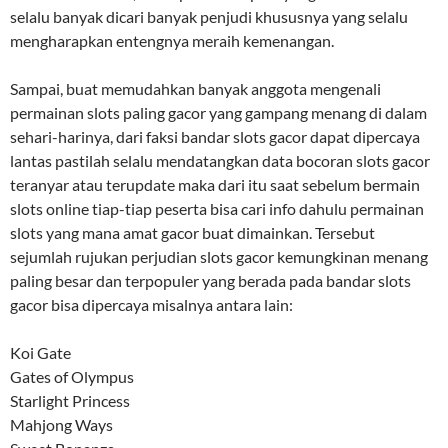
selalu banyak dicari banyak penjudi khususnya yang selalu
mengharapkan entengnya meraih kemenangan.
Sampai, buat memudahkan banyak anggota mengenali
permainan slots paling gacor yang gampang menang di dalam
sehari-harinya, dari faksi bandar slots gacor dapat dipercaya
lantas pastilah selalu mendatangkan data bocoran slots gacor
teranyar atau terupdate maka dari itu saat sebelum bermain
slots online tiap-tiap peserta bisa cari info dahulu permainan
slots yang mana amat gacor buat dimainkan. Tersebut
sejumlah rujukan perjudian slots gacor kemungkinan menang
paling besar dan terpopuler yang berada pada bandar slots
gacor bisa dipercaya misalnya antara lain:
Koi Gate
Gates of Olympus
Starlight Princess
Mahjong Ways