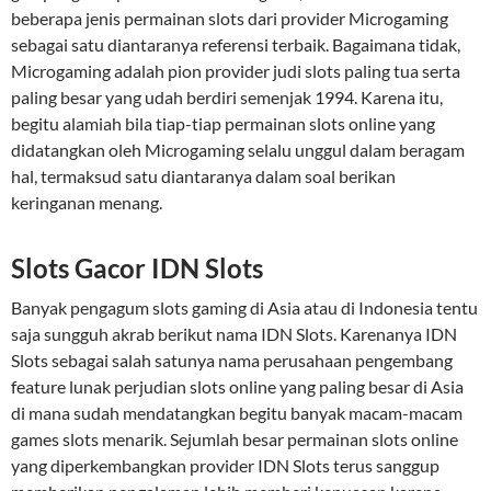
beberapa jenis permainan slots dari provider Microgaming
sebagai satu diantaranya referensi terbaik. Bagaimana tidak,
Microgaming adalah pion provider judi slots paling tua serta
paling besar yang udah berdiri semenjak 1994. Karena itu,
begitu alamiah bila tiap-tiap permainan slots online yang
didatangkan oleh Microgaming selalu unggul dalam beragam
hal, termaksud satu diantaranya dalam soal berikan
keringanan menang.
Slots Gacor IDN Slots
Banyak pengagum slots gaming di Asia atau di Indonesia tentu
saja sungguh akrab berikut nama IDN Slots. Karenanya IDN
Slots sebagai salah satunya nama perusahaan pengembang
feature lunak perjudian slots online yang paling besar di Asia
di mana sudah mendatangkan begitu banyak macam-macam
games slots menarik. Sejumlah besar permainan slots online
yang diperkembangkan provider IDN Slots terus sanggup