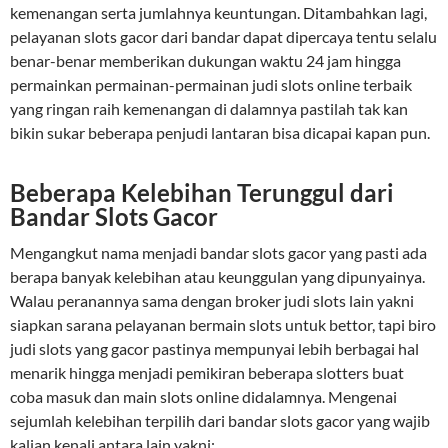
kemenangan serta jumlahnya keuntungan. Ditambahkan lagi,
pelayanan slots gacor dari bandar dapat dipercaya tentu selalu
benar-benar memberikan dukungan waktu 24 jam hingga
permainkan permainan-permainan judi slots online terbaik
yang ringan raih kemenangan di dalamnya pastilah tak kan
bikin sukar beberapa penjudi lantaran bisa dicapai kapan pun.
Beberapa Kelebihan Terunggul dari
Bandar Slots Gacor
Mengangkut nama menjadi bandar slots gacor yang pasti ada
berapa banyak kelebihan atau keunggulan yang dipunyainya.
Walau peranannya sama dengan broker judi slots lain yakni
siapkan sarana pelayanan bermain slots untuk bettor, tapi biro
judi slots yang gacor pastinya mempunyai lebih berbagai hal
menarik hingga menjadi pemikiran beberapa slotters buat
coba masuk dan main slots online didalamnya. Mengenai
sejumlah kelebihan terpilih dari bandar slots gacor yang wajib
kalian kenali antara lain yakni: