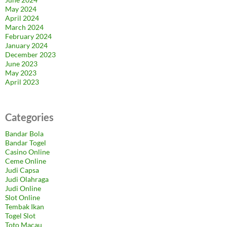
May 2024
April 2024
March 2024
February 2024
January 2024
December 2023
June 2023
May 2023
April 2023
Categories
Bandar Bola
Bandar Togel
Casino Online
Ceme Online
Judi Capsa
Judi Olahraga
Judi Online
Slot Online
Tembak Ikan
Togel Slot
Toto Macau