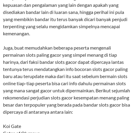
kepuasan dan pengalaman yang lain dengan apakah yang
disediakan bandar lain di luaran sana, hingga perihal ini pula
yang membikin bandar itu terus banyak dicari banyak penjudi
terpenting yang selalu mengidamkan simpelnya mencapai
kemenangan.
Juga, buat memudahkan beberapa peserta mengenali
permainan slots paling gacor yang simpel menang di tiap
harinya, dari faksi bandar slots gacor dapat dipercaya lantas
tentunya terus mendatangkan info bocoran slots gacor paling
baru atau terupdate maka dari itu saat sebelum bermain slots
online tiap-tiap peserta bisa cari info dahulu permainan slots
yang mana sangat gacor untuk dipermainkan. Berikut sejumlah
rekomendasi perjudian slots gacor kesempatan menang paling
besar dan terpopuler yang berada pada bandar slots gacor bisa
dipercaya di antaranya antara lain:
Koi Gate