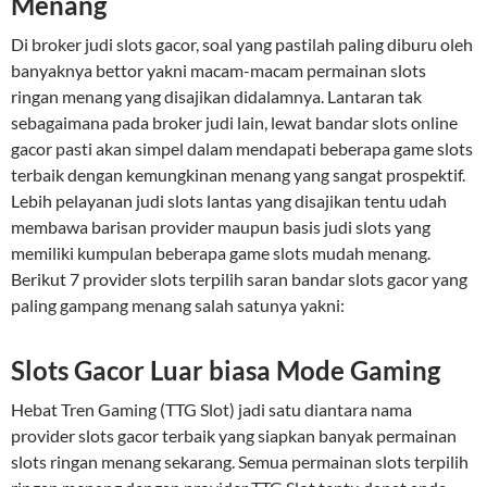
Menang
Di broker judi slots gacor, soal yang pastilah paling diburu oleh
banyaknya bettor yakni macam-macam permainan slots
ringan menang yang disajikan didalamnya. Lantaran tak
sebagaimana pada broker judi lain, lewat bandar slots online
gacor pasti akan simpel dalam mendapati beberapa game slots
terbaik dengan kemungkinan menang yang sangat prospektif.
Lebih pelayanan judi slots lantas yang disajikan tentu udah
membawa barisan provider maupun basis judi slots yang
memiliki kumpulan beberapa game slots mudah menang.
Berikut 7 provider slots terpilih saran bandar slots gacor yang
paling gampang menang salah satunya yakni:
Slots Gacor Luar biasa Mode Gaming
Hebat Tren Gaming (TTG Slot) jadi satu diantara nama
provider slots gacor terbaik yang siapkan banyak permainan
slots ringan menang sekarang. Semua permainan slots terpilih