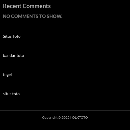
Recent Comments
NO COMMENTS TO SHOW.
Situs Toto
bandar toto
togel
situs toto
Copyright © 2025 |
OLXTOTO