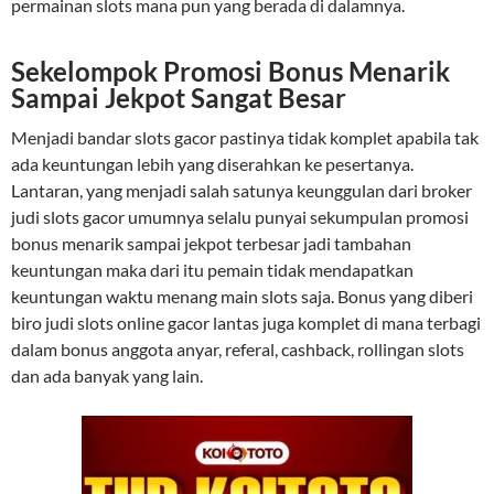
permainan slots mana pun yang berada di dalamnya.
Sekelompok Promosi Bonus Menarik
Sampai Jekpot Sangat Besar
Menjadi bandar slots gacor pastinya tidak komplet apabila tak
ada keuntungan lebih yang diserahkan ke pesertanya.
Lantaran, yang menjadi salah satunya keunggulan dari broker
judi slots gacor umumnya selalu punyai sekumpulan promosi
bonus menarik sampai jekpot terbesar jadi tambahan
keuntungan maka dari itu pemain tidak mendapatkan
keuntungan waktu menang main slots saja. Bonus yang diberi
biro judi slots online gacor lantas juga komplet di mana terbagi
dalam bonus anggota anyar, referal, cashback, rollingan slots
dan ada banyak yang lain.