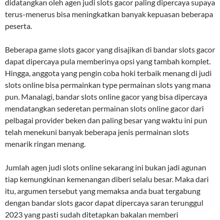
didatangkan oleh agen judi slots gacor paling dipercaya supaya
terus-menerus bisa meningkatkan banyak kepuasan beberapa
peserta.
Beberapa game slots gacor yang disajikan di bandar slots gacor
dapat dipercaya pula memberinya opsi yang tambah komplet.
Hingga, anggota yang pengin coba hoki terbaik menang di judi
slots online bisa permainkan type permainan slots yang mana
pun. Manalagi, bandar slots online gacor yang bisa dipercaya
mendatangkan sederetan permainan slots online gacor dari
pelbagai provider beken dan paling besar yang waktu ini pun
telah menekuni banyak beberapa jenis permainan slots
menarik ringan menang.
Jumlah agen judi slots online sekarang ini bukan jadi agunan
tiap kemungkinan kemenangan diberi selalu besar. Maka dari
itu, argumen tersebut yang memaksa anda buat tergabung
dengan bandar slots gacor dapat dipercaya saran terunggul
2023 yang pasti sudah ditetapkan bakalan memberi