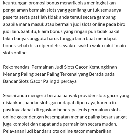
keuntungan promosi bonus menarik bisa meningkatkan
pengalaman bermain slots yang gemilang untuk semuanya
peserta serta pastilah tidak anda temui secara gampang
apabila mana masuk atau bermain judi slots online pada biro
judi lain. Saat itu, klaim bonus yang ringan pun tidak bakal
bikin banyak anggota harus tunggu lama buat mendapat
bonus sebab bisa diperoleh sewaktu-waktu waktu aktif main
slots online.
Rekomendasi Permainan Judi Slots Gacor Kemungkinan
Menang Paling besar Paling Terkenal yang Berada pada
Bandar Slots Gacor Paling dipercaya
Seusai anda mengerti berapa banyak provider slots gacor yang
disiapkan, bandar slots gacor dapat dipercaya, karena itu
pastinya dapat ditegaskan beberapa jenis permainan slots
online gacor dengan kesempatan menang paling besar sangat
juga komplet dan dapat anda permainkan secara mudah.
Pelayanan judi bandar slots online gacor memberikan