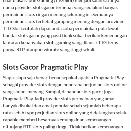
Luar biasa Mode Gaming (TTG Slot) menjadi salah satunya
nama provider slots gacor terhebat yang sediakan banyak
permainan slots ringan menang sekarang ini. Semuanya
permainan slots terhebat gampang menang dengan provider
TTG Slot tentulah dapat anda coba permainkan pula lewat
bandar slots gacor yang pasti tidak sukar berikan kemenangan
lantaran kebanyakan slots gaming yang dilansir TTG terus
punya RTP ataupun winrate yang tinggi sekali.
Slots Gacor Pragmatic Play
Siapa-siapa saja benar-benar sepakat apabila Pragmatic Play
sebagai provider slots dengan beberapa perjudian slots online
yang simpel menang. Sampai, di bandar slots gacor juga
Pragmatic Play Jadi provider slots permainan yang amat
banyak disukai dan amat popular sebab sejumlah beberapa
ratus lebih type perjudian slots online yang didatangkan selalu
capable memberi besarnya kemungkinan kemenangan
ditunjang RTP slots paling tinggi. Tidak berikan kemenangan