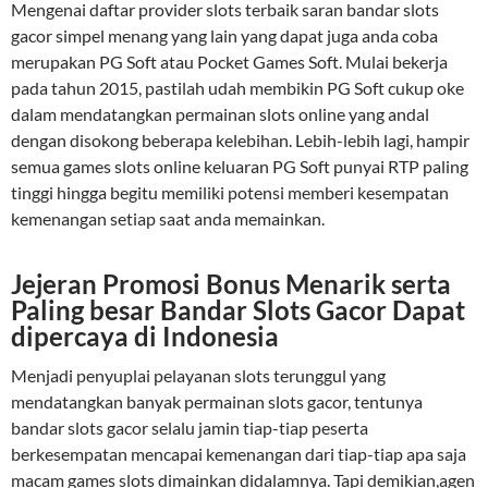
Mengenai daftar provider slots terbaik saran bandar slots
gacor simpel menang yang lain yang dapat juga anda coba
merupakan PG Soft atau Pocket Games Soft. Mulai bekerja
pada tahun 2015, pastilah udah membikin PG Soft cukup oke
dalam mendatangkan permainan slots online yang andal
dengan disokong beberapa kelebihan. Lebih-lebih lagi, hampir
semua games slots online keluaran PG Soft punyai RTP paling
tinggi hingga begitu memiliki potensi memberi kesempatan
kemenangan setiap saat anda memainkan.
Jejeran Promosi Bonus Menarik serta
Paling besar Bandar Slots Gacor Dapat
dipercaya di Indonesia
Menjadi penyuplai pelayanan slots terunggul yang
mendatangkan banyak permainan slots gacor, tentunya
bandar slots gacor selalu jamin tiap-tiap peserta
berkesempatan mencapai kemenangan dari tiap-tiap apa saja
macam games slots dimainkan didalamnya. Tapi demikian,agen