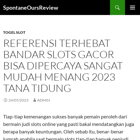
Search
SpontaneOursReview
SKIP
PRIMAR
TO
MENU
CONTENT
TOGEL SLOT
REFERENSI TERHEBAT
BANDAR SLOTS GACOR
BISA DIPERCAYA SANGAT
MUDAH MENANG 2023
TANA TIDUNG
24/05/2023
ADMIN
Tiap-tiap kemenangan sukses banyak pemain peroleh dari
bermain judi slots online yang pasti bakal mendatangkan juga
berapa banyak keuntungan. Oleh sebab itu, benar-benar
lumrah apabila saat bermain slots tiap-tiap banyak penjudi