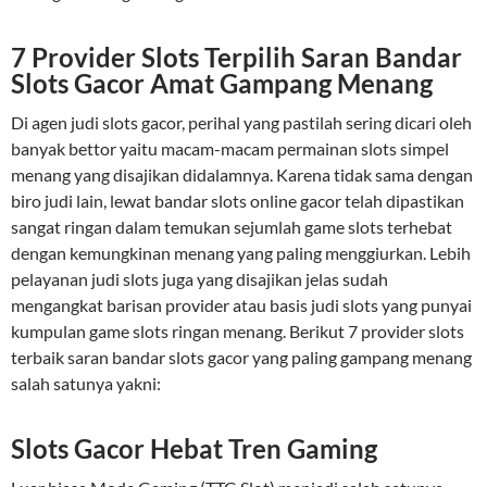
7 Provider Slots Terpilih Saran Bandar
Slots Gacor Amat Gampang Menang
Di agen judi slots gacor, perihal yang pastilah sering dicari oleh
banyak bettor yaitu macam-macam permainan slots simpel
menang yang disajikan didalamnya. Karena tidak sama dengan
biro judi lain, lewat bandar slots online gacor telah dipastikan
sangat ringan dalam temukan sejumlah game slots terhebat
dengan kemungkinan menang yang paling menggiurkan. Lebih
pelayanan judi slots juga yang disajikan jelas sudah
mengangkat barisan provider atau basis judi slots yang punyai
kumpulan game slots ringan menang. Berikut 7 provider slots
terbaik saran bandar slots gacor yang paling gampang menang
salah satunya yakni:
Slots Gacor Hebat Tren Gaming