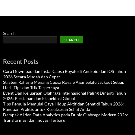
Search
SEARCH
Recent Posts
Cara Download dan Instal Capsa Royale di Android dan iOS Tahun
2026 Secara Mudah dan Cepat
Strategi Rahasia Menang Capsa Royale Agar Selalu Jackpot Setiap
Hari: Tips dan Trik Terpercaya
Event Dan Kejuaraan Olahraga Internasional Paling Dinanti Tahun
2026: Persiapan dan Ekspektasi Global
Tips Pemula Memulai Gaya Hidup Aktif dan Sehat di Tahun 2026:
Panduan Praktis untuk Kesuksesan Sehat Anda
Dampak AI dan Data Analytics pada Dunia Olahraga Modern 2026:
Transformasi dan Inovasi Terbaru