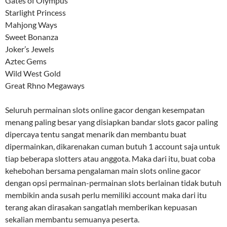
Gates of Olympus
Starlight Princess
Mahjong Ways
Sweet Bonanza
Joker’s Jewels
Aztec Gems
Wild West Gold
Great Rhno Megaways
Seluruh permainan slots online gacor dengan kesempatan
menang paling besar yang disiapkan bandar slots gacor paling
dipercaya tentu sangat menarik dan membantu buat
dipermainkan, dikarenakan cuman butuh 1 account saja untuk
tiap beberapa slotters atau anggota. Maka dari itu, buat coba
kehebohan bersama pengalaman main slots online gacor
dengan opsi permainan-permainan slots berlainan tidak butuh
membikin anda susah perlu memiliki account maka dari itu
terang akan dirasakan sangatlah memberikan kepuasan
sekalian membantu semuanya peserta.