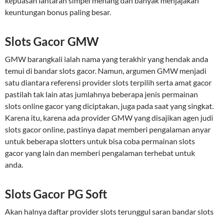
kepuasan lantaran simpel menang dan banyak menjajakan
keuntungan bonus paling besar.
Slots Gacor GMW
GMW barangkali ialah nama yang terakhir yang hendak anda
temui di bandar slots gacor. Namun, argumen GMW menjadi
satu diantara referensi provider slots terpilih serta amat gacor
pastilah tak lain atas jumlahnya beberapa jenis permainan
slots online gacor yang diciptakan, juga pada saat yang singkat.
Karena itu, karena ada provider GMW yang disajikan agen judi
slots gacor online, pastinya dapat memberi pengalaman anyar
untuk beberapa slotters untuk bisa coba permainan slots
gacor yang lain dan memberi pengalaman terhebat untuk
anda.
Slots Gacor PG Soft
Akan halnya daftar provider slots terunggul saran bandar slots