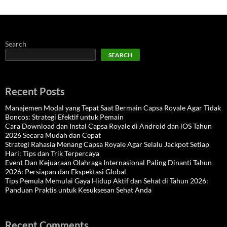
Search
SEARCH
Recent Posts
Manajemen Modal yang Tepat Saat Bermain Capsa Royale Agar Tidak
Boncos: Strategi Efektif untuk Pemain
Cara Download dan Instal Capsa Royale di Android dan iOS Tahun
2026 Secara Mudah dan Cepat
Strategi Rahasia Menang Capsa Royale Agar Selalu Jackpot Setiap
Hari: Tips dan Trik Terpercaya
Event Dan Kejuaraan Olahraga Internasional Paling Dinanti Tahun
2026: Persiapan dan Ekspektasi Global
Tips Pemula Memulai Gaya Hidup Aktif dan Sehat di Tahun 2026:
Panduan Praktis untuk Kesuksesan Sehat Anda
Recent Comments