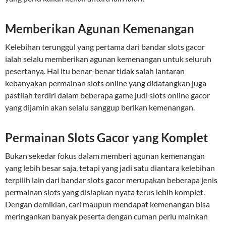
Memberikan Agunan Kemenangan
Kelebihan terunggul yang pertama dari bandar slots gacor
ialah selalu memberikan agunan kemenangan untuk seluruh
pesertanya. Hal itu benar-benar tidak salah lantaran
kebanyakan permainan slots online yang didatangkan juga
pastilah terdiri dalam beberapa game judi slots online gacor
yang dijamin akan selalu sanggup berikan kemenangan.
Permainan Slots Gacor yang Komplet
Bukan sekedar fokus dalam memberi agunan kemenangan
yang lebih besar saja, tetapi yang jadi satu diantara kelebihan
terpilih lain dari bandar slots gacor merupakan beberapa jenis
permainan slots yang disiapkan nyata terus lebih komplet.
Dengan demikian, cari maupun mendapat kemenangan bisa
meringankan banyak peserta dengan cuman perlu mainkan