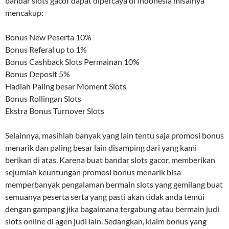
bandar slots gacor dapat dipercaya di Indonesia misalnya
mencakup:
Bonus New Peserta 10%
Bonus Referal up to 1%
Bonus Cashback Slots Permainan 10%
Bonus Deposit 5%
Hadiah Paling besar Moment Slots
Bonus Rollingan Slots
Ekstra Bonus Turnover Slots
Selainnya, masihlah banyak yang lain tentu saja promosi bonus
menarik dan paling besar lain disamping dari yang kami
berikan di atas. Karena buat bandar slots gacor, memberikan
sejumlah keuntungan promosi bonus menarik bisa
memperbanyak pengalaman bermain slots yang gemilang buat
semuanya peserta serta yang pasti akan tidak anda temui
dengan gampang jika bagaimana tergabung atau bermain judi
slots online di agen judi lain. Sedangkan, klaim bonus yang