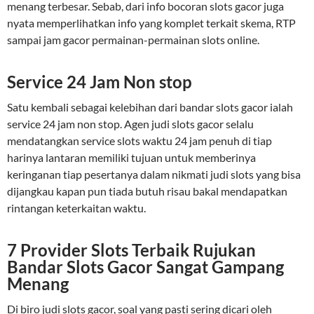
menang terbesar. Sebab, dari info bocoran slots gacor juga
nyata memperlihatkan info yang komplet terkait skema, RTP
sampai jam gacor permainan-permainan slots online.
Service 24 Jam Non stop
Satu kembali sebagai kelebihan dari bandar slots gacor ialah
service 24 jam non stop. Agen judi slots gacor selalu
mendatangkan service slots waktu 24 jam penuh di tiap
harinya lantaran memiliki tujuan untuk memberinya
keringanan tiap pesertanya dalam nikmati judi slots yang bisa
dijangkau kapan pun tiada butuh risau bakal mendapatkan
rintangan keterkaitan waktu.
7 Provider Slots Terbaik Rujukan
Bandar Slots Gacor Sangat Gampang
Menang
Di biro judi slots gacor, soal yang pasti sering dicari oleh