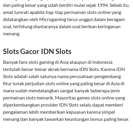
dan paling besar yang udah berdiri mulai sejak 1994. Sebab itu,
amat lumrah apabila tiap-tiap permainan slots online yang
didatangkan oleh Microgaming terus unggul dalam beragam
soal, terhitung diantaranya dalam soal berikan keringanan
menang.
Slots Gacor IDN Slots
Banyak fans slots gaming di Asia ataupun di Indonesia
tentulah benar-benar akrab bernama IDN Slots. Karena IDN
Slots adalah salah satunya nama perusahaan pengembang
fitur lunak perjudian slots online yang paling besar di Asia di
mana sudah mendatangkan sangat banyak beberapa jenis
permainan slots menarik. Mayoritas games slots online yang
diperkembangkan provider IDN Slots selalu dapat memberi
pengalaman lebih memberikan kepuasan karena simpel
menang dan banyak tawarkan keuntungan bonus paling besar.