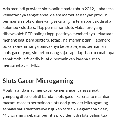
Ada menjadi provider slots online pada tahun 2012, Habanero
kelihatannya sangat andal dalam membuat banyak produk
permainan slots online yang sekarang ini telah banyak disukai
kelompok slotters. Tiap permainan slots Habanero yang
dibawa oleh RTP paling tinggi pastinya memberinya keluasaan
menang bagi para slotters. Tetapi, hal menarik dari Habanero
bukan karena hanya banyaknya beberapa jenis permainan
slots gacor yang simpel menang saja, tapi tiap-tiap bermainnya
sanat mobile friendly buat dipermainkan karena sudah
mengangkat HTML5.
Slots Gacor Microgaming
Apabila anda mau mencapai kemenangan yang sangat
gampang diperoleh di bandar slots gacor, karena itu mainkan
macam-macam permainan slots dari provider Microgaming
sebagai satu diantaranya rujukan terbaik. Bagaimana tidak,
Microgaming sebagai perintis provider judi slots paling tua