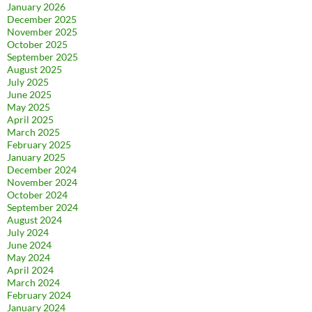
January 2026
December 2025
November 2025
October 2025
September 2025
August 2025
July 2025
June 2025
May 2025
April 2025
March 2025
February 2025
January 2025
December 2024
November 2024
October 2024
September 2024
August 2024
July 2024
June 2024
May 2024
April 2024
March 2024
February 2024
January 2024