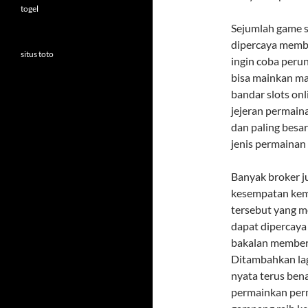
togel
Sejumlah game sl
dipercaya membe
situs toto
ingin coba perun
bisa mainkan ma
bandar slots on
jejeran permain
dan paling besa
jenis permainan
Banyak broker ju
kesempatan keme
tersebut yang m
dapat dipercaya 
bakalan member
Ditambahkan lagi
nyata terus be
permainkan perm