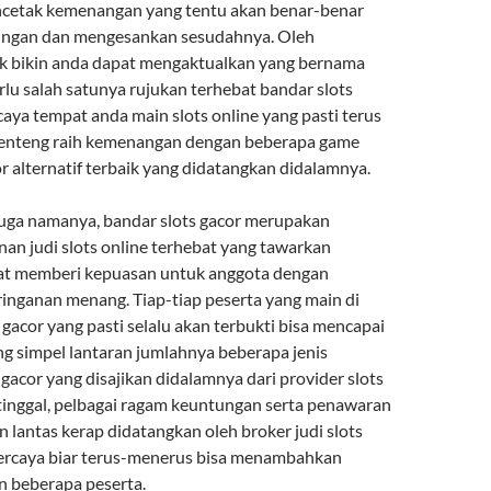
ncetak kemenangan yang tentu akan benar-benar
ngan dan mengesankan sesudahnya. Oleh
k bikin anda dapat mengaktualkan yang bernama
lu salah satunya rujukan terhebat bandar slots
caya tempat anda main slots online yang pasti terus
 enteng raih kemenangan dengan beberapa game
or alternatif terbaik yang didatangkan didalamnya.
juga namanya, bandar slots gacor merupakan
an judi slots online terhebat yang tawarkan
t memberi kepuasan untuk anggota dengan
nganan menang. Tiap-tiap peserta yang main di
s gacor yang pasti selalu akan terbukti bisa mencapai
 simpel lantaran jumlahnya beberapa jenis
gacor yang disajikan didalamnya dari provider slots
tinggal, pelbagai ragam keuntungan serta penawaran
n lantas kerap didatangkan oleh broker judi slots
percaya biar terus-menerus bisa menambahkan
 beberapa peserta.