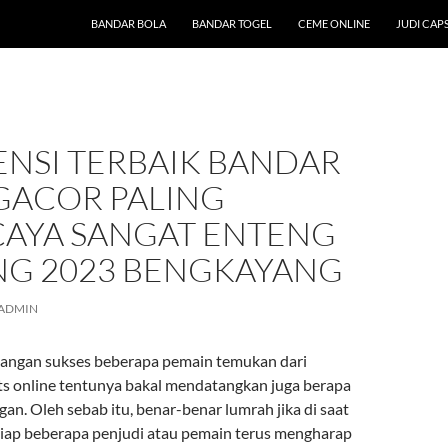
SKIP TO CONTENT
BANDAR BOLA
BANDAR TOGEL
CEME ONLINE
JUDI CAP
ENSI TERBAIK BANDAR
 GACOR PALING
CAYA SANGAT ENTENG
G 2023 BENGKAYANG
ADMIN
nangan sukses beberapa pemain temukan dari
ots online tentunya bakal mendatangkan juga berapa
n. Oleh sebab itu, benar-benar lumrah jika di saat
-tiap beberapa penjudi atau pemain terus mengharap