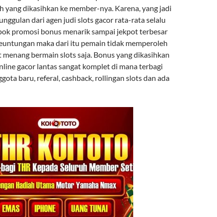
h yang dikasihkan ke member-nya. Karena, yang jadi
unggulan dari agen judi slots gacor rata-rata selalu
ok promosi bonus menarik sampai jekpot terbesar
euntungan maka dari itu pemain tidak memperoleh
 menang bermain slots saja. Bonus yang dikasihkan
online gacor lantas sangat komplet di mana terbagi
ota baru, referal, cashback, rollingan slots dan ada