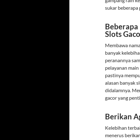
gampang raih k
sukar beberapa p
Beberapa 
Slots Gaco
Membawa nama s
banyak kelebiha
peranannya sama 
pelayanan main s
pastinya mempun
alasan banyak sl
didalamnya. Men
gacor yang penti
Berikan 
Kelebihan terbai
menerus berika