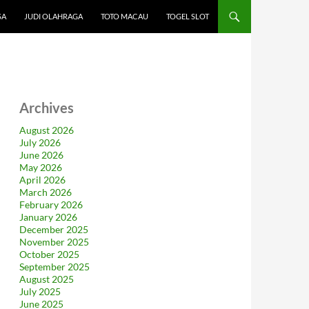
SA
JUDI OLAHRAGA
TOTO MACAU
TOGEL SLOT
Archives
August 2026
July 2026
June 2026
May 2026
April 2026
March 2026
February 2026
January 2026
December 2025
November 2025
October 2025
September 2025
August 2025
July 2025
June 2025