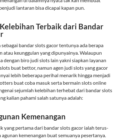
emenangan di dalamnya nyata tak kan membuat
enjudi lantaran bisa dicapai kapan pun.
Kelebihan Terbaik dari Bandar
r
ebagai bandar slots gacor tentunya ada berapa
n atau keunggulan yang dipunyainya. Walaupun
dengan biro judi slots lain yakni siapkan layanan
lots buat bettor, namun agen judi slots yang gacor
yai lebih beberapa perihal menarik hingga menjadi
otters buat coba masuk serta bermain slots online
genai sejumlah kelebihan terhebat dari bandar slots
ng kalian pahami salah satunya adalah:
Agunan Kemenangan
k yang pertama dari bandar slots gacor ialah terus-
n agunan kemenangan buat semuanya pesertanya.