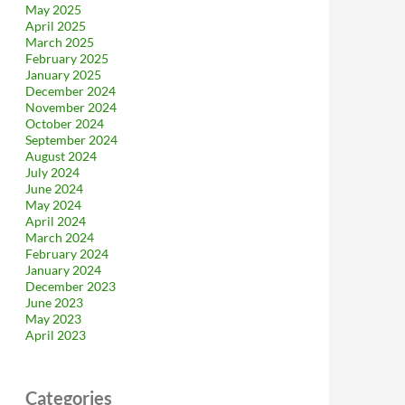
May 2025
April 2025
March 2025
February 2025
January 2025
December 2024
November 2024
October 2024
September 2024
August 2024
July 2024
June 2024
May 2024
April 2024
March 2024
February 2024
January 2024
December 2023
June 2023
May 2023
April 2023
Categories