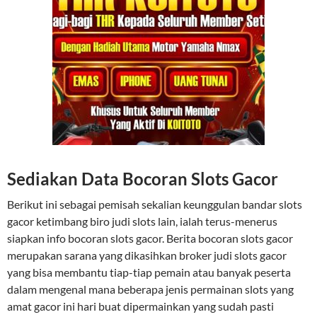
Sediakan Data Bocoran Slots Gacor
Berikut ini sebagai pemisah sekalian keunggulan bandar slots
gacor ketimbang biro judi slots lain, ialah terus-menerus
siapkan info bocoran slots gacor. Berita bocoran slots gacor
merupakan sarana yang dikasihkan broker judi slots gacor
yang bisa membantu tiap-tiap pemain atau banyak peserta
dalam mengenal mana beberapa jenis permainan slots yang
amat gacor ini hari buat dipermainkan yang sudah pasti