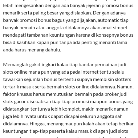
lebih mengesankan dengan ada banyak jejeran promosi bonus
menarik serta paling besar yang disiapkan. Dengan adanya
banyak promosi bonus bagus yang dijajakan, automatic tiap
banyak pemain atau anggota didalamnya akan amat simpel
mendapati tambahan keuntungan karena di konsepnya bonus
bisa dikasihkan kapan pun tanpa ada penting menanti lama
anda harus menang dahulu.
Memanglah gak diingkari kalau tiap bandar permainan judi
slots online mana pun yang ada pada internet tentu selalu
tawarkan sejumlah bonus tertentu supaya membikin slotters
tertarik masuk serta bermain slots online didalamnya. Namun,
faktor khusus harus memutuskan bermain pada broker judi
slots gacor disebabkan tiap-tiap promosi maupun bonus yang
didatangkan tentunya lebih komplet, makin menarik namun
juga lebih nyata untuk dapat dicapai seluruh anggota sah
didalamnya. Hingga, menang maupun kalah akan tetap berikan
keuntungan tiap-tiap peserta kalau masuk di agen judi slots