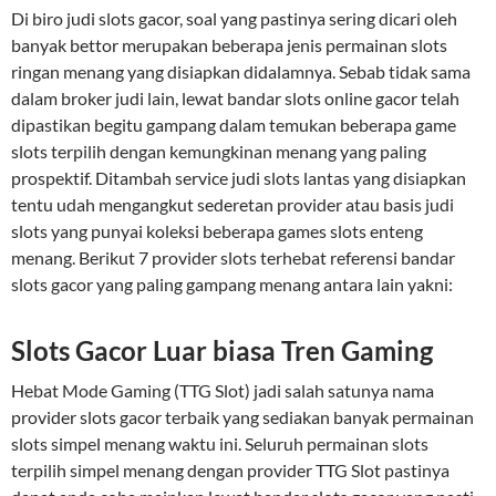
Di biro judi slots gacor, soal yang pastinya sering dicari oleh
banyak bettor merupakan beberapa jenis permainan slots
ringan menang yang disiapkan didalamnya. Sebab tidak sama
dalam broker judi lain, lewat bandar slots online gacor telah
dipastikan begitu gampang dalam temukan beberapa game
slots terpilih dengan kemungkinan menang yang paling
prospektif. Ditambah service judi slots lantas yang disiapkan
tentu udah mengangkut sederetan provider atau basis judi
slots yang punyai koleksi beberapa games slots enteng
menang. Berikut 7 provider slots terhebat referensi bandar
slots gacor yang paling gampang menang antara lain yakni:
Slots Gacor Luar biasa Tren Gaming
Hebat Mode Gaming (TTG Slot) jadi salah satunya nama
provider slots gacor terbaik yang sediakan banyak permainan
slots simpel menang waktu ini. Seluruh permainan slots
terpilih simpel menang dengan provider TTG Slot pastinya