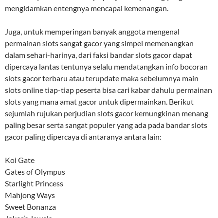
mengidamkan entengnya mencapai kemenangan.
Juga, untuk memperingan banyak anggota mengenal
permainan slots sangat gacor yang simpel memenangkan
dalam sehari-harinya, dari faksi bandar slots gacor dapat
dipercaya lantas tentunya selalu mendatangkan info bocoran
slots gacor terbaru atau terupdate maka sebelumnya main
slots online tiap-tiap peserta bisa cari kabar dahulu permainan
slots yang mana amat gacor untuk dipermainkan. Berikut
sejumlah rujukan perjudian slots gacor kemungkinan menang
paling besar serta sangat populer yang ada pada bandar slots
gacor paling dipercaya di antaranya antara lain:
Koi Gate
Gates of Olympus
Starlight Princess
Mahjong Ways
Sweet Bonanza