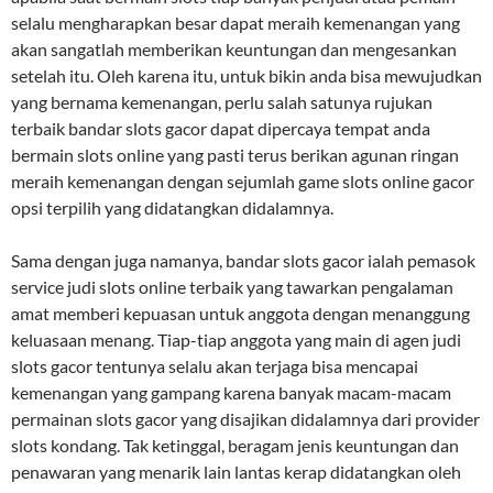
selalu mengharapkan besar dapat meraih kemenangan yang
akan sangatlah memberikan keuntungan dan mengesankan
setelah itu. Oleh karena itu, untuk bikin anda bisa mewujudkan
yang bernama kemenangan, perlu salah satunya rujukan
terbaik bandar slots gacor dapat dipercaya tempat anda
bermain slots online yang pasti terus berikan agunan ringan
meraih kemenangan dengan sejumlah game slots online gacor
opsi terpilih yang didatangkan didalamnya.
Sama dengan juga namanya, bandar slots gacor ialah pemasok
service judi slots online terbaik yang tawarkan pengalaman
amat memberi kepuasan untuk anggota dengan menanggung
keluasaan menang. Tiap-tiap anggota yang main di agen judi
slots gacor tentunya selalu akan terjaga bisa mencapai
kemenangan yang gampang karena banyak macam-macam
permainan slots gacor yang disajikan didalamnya dari provider
slots kondang. Tak ketinggal, beragam jenis keuntungan dan
penawaran yang menarik lain lantas kerap didatangkan oleh