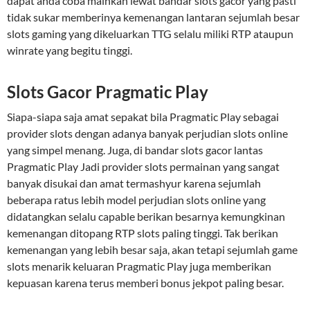
dapat anda coba mainkan lewat bandar slots gacor yang pasti
tidak sukar memberinya kemenangan lantaran sejumlah besar
slots gaming yang dikeluarkan TTG selalu miliki RTP ataupun
winrate yang begitu tinggi.
Slots Gacor Pragmatic Play
Siapa-siapa saja amat sepakat bila Pragmatic Play sebagai
provider slots dengan adanya banyak perjudian slots online
yang simpel menang. Juga, di bandar slots gacor lantas
Pragmatic Play Jadi provider slots permainan yang sangat
banyak disukai dan amat termashyur karena sejumlah
beberapa ratus lebih model perjudian slots online yang
didatangkan selalu capable berikan besarnya kemungkinan
kemenangan ditopang RTP slots paling tinggi. Tak berikan
kemenangan yang lebih besar saja, akan tetapi sejumlah game
slots menarik keluaran Pragmatic Play juga memberikan
kepuasan karena terus memberi bonus jekpot paling besar.