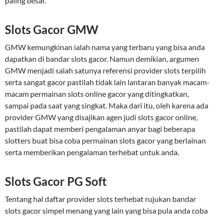
paling besar.
Slots Gacor GMW
GMW kemungkinan ialah nama yang terbaru yang bisa anda
dapatkan di bandar slots gacor. Namun demikian, argumen
GMW menjadi salah satunya referensi provider slots terpilih
serta sangat gacor pastilah tidak lain lantaran banyak macam-
macam permainan slots online gacor yang ditingkatkan,
sampai pada saat yang singkat. Maka dari itu, oleh karena ada
provider GMW yang disajikan agen judi slots gacor online,
pastilah dapat memberi pengalaman anyar bagi beberapa
slotters buat bisa coba permainan slots gacor yang berlainan
serta memberikan pengalaman terhebat untuk anda.
Slots Gacor PG Soft
Tentang hal daftar provider slots terhebat rujukan bandar
slots gacor simpel menang yang lain yang bisa pula anda coba