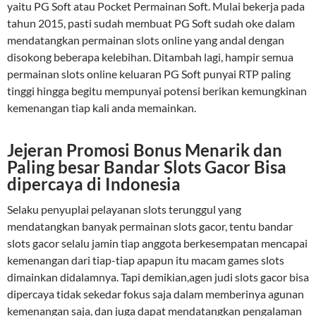
yaitu PG Soft atau Pocket Permainan Soft. Mulai bekerja pada
tahun 2015, pasti sudah membuat PG Soft sudah oke dalam
mendatangkan permainan slots online yang andal dengan
disokong beberapa kelebihan. Ditambah lagi, hampir semua
permainan slots online keluaran PG Soft punyai RTP paling
tinggi hingga begitu mempunyai potensi berikan kemungkinan
kemenangan tiap kali anda memainkan.
Jejeran Promosi Bonus Menarik dan
Paling besar Bandar Slots Gacor Bisa
dipercaya di Indonesia
Selaku penyuplai pelayanan slots terunggul yang
mendatangkan banyak permainan slots gacor, tentu bandar
slots gacor selalu jamin tiap anggota berkesempatan mencapai
kemenangan dari tiap-tiap apapun itu macam games slots
dimainkan didalamnya. Tapi demikian,agen judi slots gacor bisa
dipercaya tidak sekedar fokus saja dalam memberinya agunan
kemenangan saja, dan juga dapat mendatangkan pengalaman