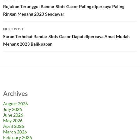
navigation
Rujukan Terunggul Bandar Slots Gacor Paling dipercaya Paling
Ringan Menang 2023 Sendawar
NEXT POST
Saran Terhebat Bandar Slots Gacor Dapat dipercaya Amat Mudah
Menang 2023 Balikpapan
Archives
August 2026
July 2026
June 2026
May 2026
April 2026
March 2026
February 2026