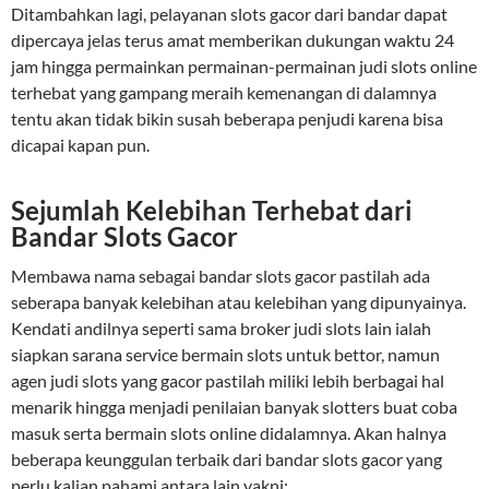
Ditambahkan lagi, pelayanan slots gacor dari bandar dapat
dipercaya jelas terus amat memberikan dukungan waktu 24
jam hingga permainkan permainan-permainan judi slots online
terhebat yang gampang meraih kemenangan di dalamnya
tentu akan tidak bikin susah beberapa penjudi karena bisa
dicapai kapan pun.
Sejumlah Kelebihan Terhebat dari
Bandar Slots Gacor
Membawa nama sebagai bandar slots gacor pastilah ada
seberapa banyak kelebihan atau kelebihan yang dipunyainya.
Kendati andilnya seperti sama broker judi slots lain ialah
siapkan sarana service bermain slots untuk bettor, namun
agen judi slots yang gacor pastilah miliki lebih berbagai hal
menarik hingga menjadi penilaian banyak slotters buat coba
masuk serta bermain slots online didalamnya. Akan halnya
beberapa keunggulan terbaik dari bandar slots gacor yang
perlu kalian pahami antara lain yakni: