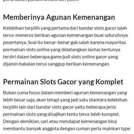
Memberinya Agunan Kemenangan
Kelebihan terpilih yang pertama dari bandar slots gacor ialah
terus-menerus berikan agunan kemenangan buat seluruhnya
pesertanya. Soal itu benar-benar gak salah karena mayoritas
permainan slots online yang didatangkan lantas tentunya
terdiri dalam beberapa game judi slots online gacor yang
dijamin bakalan terus sanggup berikan kemenangan.
Permainan Slots Gacor yang Komplet
Bukan cuma focus dalam memberi agunan kemenangan yang
lebih besar saja, akan tetapi yang jadi satu diantara kelebihan
terpilih lain dari bandar slots gacor yaitu beberapa jenis
permainan slots yang disajikan tentu terus lebih komplet.
Dengan demikian, cari atau mendapat kemenangan bisa
membantu banyak anggota dengan cuman perlu mainkan type