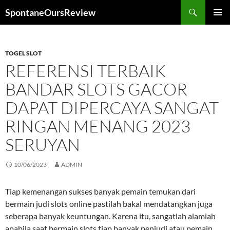
Search
SpontaneOursReview
SKIP
PRIMAR
TO
MENU
CONTENT
TOGEL SLOT
REFERENSI TERBAIK
BANDAR SLOTS GACOR
DAPAT DIPERCAYA SANGAT
RINGAN MENANG 2023
SERUYAN
10/06/2023
ADMIN
Tiap kemenangan sukses banyak pemain temukan dari
bermain judi slots online pastilah bakal mendatangkan juga
seberapa banyak keuntungan. Karena itu, sangatlah alamiah
apabila saat bermain slots tiap banyak penjudi atau pemain