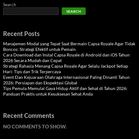
Search
SEARCH
Recent Posts
Manajemen Modal yang Tepat Saat Bermain Capsa Royale Agar Tidak
Boncos: Strategi Efektif untuk Pemain
Cara Download dan Instal Capsa Royale di Android dan iOS Tahun
2026 Secara Mudah dan Cepat
Strategi Rahasia Menang Capsa Royale Agar Selalu Jackpot Setiap
Hari: Tips dan Trik Terpercaya
Event Dan Kejuaraan Olahraga Internasional Paling Dinanti Tahun
2026: Persiapan dan Ekspektasi Global
Tips Pemula Memulai Gaya Hidup Aktif dan Sehat di Tahun 2026:
Panduan Praktis untuk Kesuksesan Sehat Anda
Recent Comments
NO COMMENTS TO SHOW.