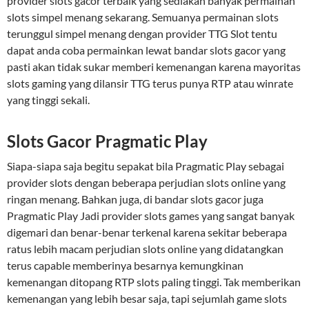
provider slots gacor terbaik yang sediakan banyak permainan
slots simpel menang sekarang. Semuanya permainan slots
terunggul simpel menang dengan provider TTG Slot tentu
dapat anda coba permainkan lewat bandar slots gacor yang
pasti akan tidak sukar memberi kemenangan karena mayoritas
slots gaming yang dilansir TTG terus punya RTP atau winrate
yang tinggi sekali.
Slots Gacor Pragmatic Play
Siapa-siapa saja begitu sepakat bila Pragmatic Play sebagai
provider slots dengan beberapa perjudian slots online yang
ringan menang. Bahkan juga, di bandar slots gacor juga
Pragmatic Play Jadi provider slots games yang sangat banyak
digemari dan benar-benar terkenal karena sekitar beberapa
ratus lebih macam perjudian slots online yang didatangkan
terus capable memberinya besarnya kemungkinan
kemenangan ditopang RTP slots paling tinggi. Tak memberikan
kemenangan yang lebih besar saja, tapi sejumlah game slots