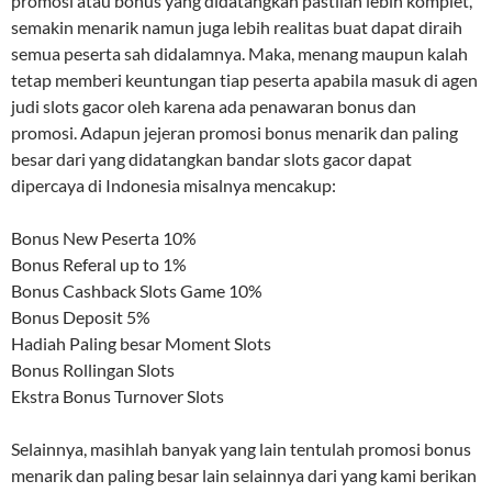
promosi atau bonus yang didatangkan pastilah lebih komplet,
semakin menarik namun juga lebih realitas buat dapat diraih
semua peserta sah didalamnya. Maka, menang maupun kalah
tetap memberi keuntungan tiap peserta apabila masuk di agen
judi slots gacor oleh karena ada penawaran bonus dan
promosi. Adapun jejeran promosi bonus menarik dan paling
besar dari yang didatangkan bandar slots gacor dapat
dipercaya di Indonesia misalnya mencakup:
Bonus New Peserta 10%
Bonus Referal up to 1%
Bonus Cashback Slots Game 10%
Bonus Deposit 5%
Hadiah Paling besar Moment Slots
Bonus Rollingan Slots
Ekstra Bonus Turnover Slots
Selainnya, masihlah banyak yang lain tentulah promosi bonus
menarik dan paling besar lain selainnya dari yang kami berikan