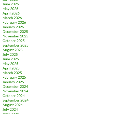
June 2026
May 2026
April 2026
March 2026
February 2026
January 2026
December 2025
November 2025
October 2025
September 2025
August 2025
July 2025
June 2025
May 2025
April 2025
March 2025
February 2025
January 2025
December 2024
November 2024
October 2024
September 2024
August 2024
July 2024
June 2024