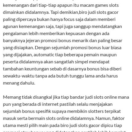
kemenangan dari tiap-tiap apapun itu macam games slots
dimainkan didalamnya. Tapi demikian,biro judi slots gacor
paling dipercaya bukan hanya focus saja dalam memberi
agunan kemenangan saja, tapi juga sanggup mendatangkan
pengalaman lebih memberikan kepuasan dengan ada
banyaknya jejeran promosi bonus menarik dan paling besar
yang disiapkan. Dengan sejumlah promosi bonus luar biasa
yang dijajakan, automatic tiap beberapa pemain maupun
peserta didalamnya akan sangatlah simpel mendapat
tambahan keuntungan sebab di dasarnya bonus bisa diberi
sewaktu-waktu tanpa ada butuh tunggu lama anda harus
menang dahulu.
Memang tidak disangkal jika tiap bandar judi slots online mana
pun yang berada di internet pastilah selalu menjajakan
sejumlah bonus spesifik supaya membikin slotters terpikat
masuk serta bermain slots online didalamnya. Namun, faktor
utama mesti pilih main pada biro judi slots gacor dipicu tiap