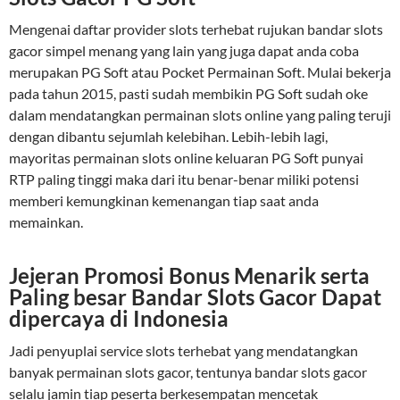
Mengenai daftar provider slots terhebat rujukan bandar slots
gacor simpel menang yang lain yang juga dapat anda coba
merupakan PG Soft atau Pocket Permainan Soft. Mulai bekerja
pada tahun 2015, pasti sudah membikin PG Soft sudah oke
dalam mendatangkan permainan slots online yang paling teruji
dengan dibantu sejumlah kelebihan. Lebih-lebih lagi,
mayoritas permainan slots online keluaran PG Soft punyai
RTP paling tinggi maka dari itu benar-benar miliki potensi
memberi kemungkinan kemenangan tiap saat anda
memainkan.
Jejeran Promosi Bonus Menarik serta
Paling besar Bandar Slots Gacor Dapat
dipercaya di Indonesia
Jadi penyuplai service slots terhebat yang mendatangkan
banyak permainan slots gacor, tentunya bandar slots gacor
selalu jamin tiap peserta berkesempatan mencetak