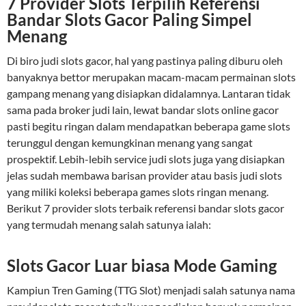
7 Provider Slots Terpilih Referensi
Bandar Slots Gacor Paling Simpel
Menang
Di biro judi slots gacor, hal yang pastinya paling diburu oleh
banyaknya bettor merupakan macam-macam permainan slots
gampang menang yang disiapkan didalamnya. Lantaran tidak
sama pada broker judi lain, lewat bandar slots online gacor
pasti begitu ringan dalam mendapatkan beberapa game slots
terunggul dengan kemungkinan menang yang sangat
prospektif. Lebih-lebih service judi slots juga yang disiapkan
jelas sudah membawa barisan provider atau basis judi slots
yang miliki koleksi beberapa games slots ringan menang.
Berikut 7 provider slots terbaik referensi bandar slots gacor
yang termudah menang salah satunya ialah:
Slots Gacor Luar biasa Mode Gaming
Kampiun Tren Gaming (TTG Slot) menjadi salah satunya nama