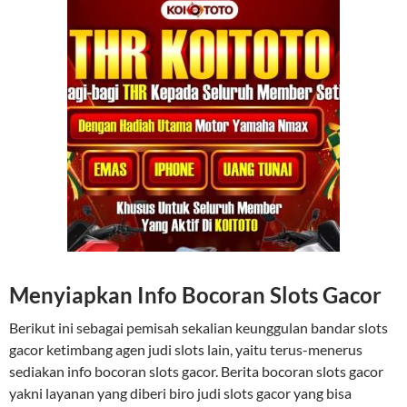
Menyiapkan Info Bocoran Slots Gacor
Berikut ini sebagai pemisah sekalian keunggulan bandar slots
gacor ketimbang agen judi slots lain, yaitu terus-menerus
sediakan info bocoran slots gacor. Berita bocoran slots gacor
yakni layanan yang diberi biro judi slots gacor yang bisa