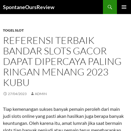
Search
SpontaneOursReview
SKIP
PRIMAR
TO
MENU
CONTENT
TOGEL SLOT
REFERENSI TERBAIK
BANDAR SLOTS GACOR
DAPAT DIPERCAYA PALING
RINGAN MENANG 2023
KUBU
27/04/2023
ADMIN
Tiap kemenangan sukses banyak pemain peroleh dari main
judi slots online yang pasti akan hasilkan juga berapa banyak
keuntungan. Oleh karena itu, amat lumrah jika saat bermain
slots tiap banyak penjudi atau pemain terus mengharapkan