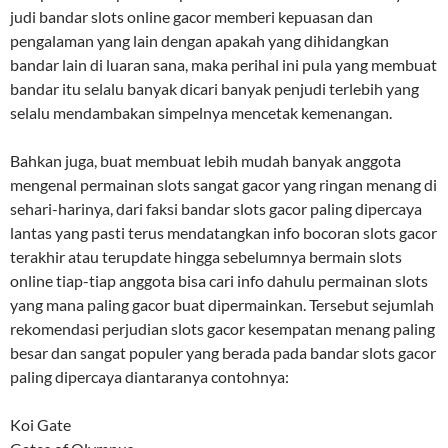
judi bandar slots online gacor memberi kepuasan dan
pengalaman yang lain dengan apakah yang dihidangkan
bandar lain di luaran sana, maka perihal ini pula yang membuat
bandar itu selalu banyak dicari banyak penjudi terlebih yang
selalu mendambakan simpelnya mencetak kemenangan.
Bahkan juga, buat membuat lebih mudah banyak anggota
mengenal permainan slots sangat gacor yang ringan menang di
sehari-harinya, dari faksi bandar slots gacor paling dipercaya
lantas yang pasti terus mendatangkan info bocoran slots gacor
terakhir atau terupdate hingga sebelumnya bermain slots
online tiap-tiap anggota bisa cari info dahulu permainan slots
yang mana paling gacor buat dipermainkan. Tersebut sejumlah
rekomendasi perjudian slots gacor kesempatan menang paling
besar dan sangat populer yang berada pada bandar slots gacor
paling dipercaya diantaranya contohnya:
Koi Gate