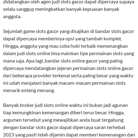
didatangkan oleh agen judi slots gacor dapat dipercaya supaya
selalu sanggup meningkatkan banyak kepuasan banyak
anggota.
Sejumlah game slots gacor yang disajikan di bandar slots gacor
dapat dipercaya memberinya opsi yang tambah komplet.
Hingga, anggota yang mau coba hoki terbaik memenangkan
dalam judi slots online bisa mainkan tipe permainan slots yang
mana saja. Apa lagi, bandar slots online gacor yang paling
dipercaya mendatangkan jejeran permainan slots online gacor
dari beberapa provider terkenal serta paling besar yang waktu
ini udah menjalani banyak macam-macam permainan slots
menarik enteng menang.
Banyak broker judi slots online waktu ini bukan jadi agunan
tiap kemungkinan kemenangan diberi terus besar. Hingga,
argumen tersebut yang mewajibkan anda buat tergabung
dengan bandar slots gacor dapat dipercaya saran terhebat
2023 yang pasti telah dijamin dapat memberi kemenangan dan