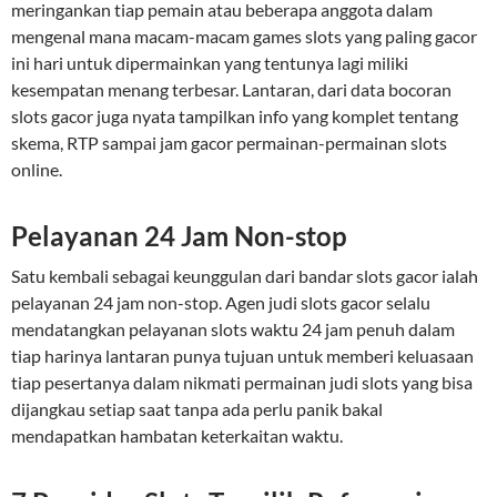
meringankan tiap pemain atau beberapa anggota dalam
mengenal mana macam-macam games slots yang paling gacor
ini hari untuk dipermainkan yang tentunya lagi miliki
kesempatan menang terbesar. Lantaran, dari data bocoran
slots gacor juga nyata tampilkan info yang komplet tentang
skema, RTP sampai jam gacor permainan-permainan slots
online.
Pelayanan 24 Jam Non-stop
Satu kembali sebagai keunggulan dari bandar slots gacor ialah
pelayanan 24 jam non-stop. Agen judi slots gacor selalu
mendatangkan pelayanan slots waktu 24 jam penuh dalam
tiap harinya lantaran punya tujuan untuk memberi keluasaan
tiap pesertanya dalam nikmati permainan judi slots yang bisa
dijangkau setiap saat tanpa ada perlu panik bakal
mendapatkan hambatan keterkaitan waktu.