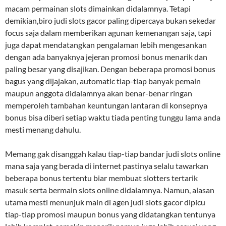
macam permainan slots dimainkan didalamnya. Tetapi
demikian,biro judi slots gacor paling dipercaya bukan sekedar
focus saja dalam memberikan agunan kemenangan saja, tapi
juga dapat mendatangkan pengalaman lebih mengesankan
dengan ada banyaknya jejeran promosi bonus menarik dan
paling besar yang disajikan. Dengan beberapa promosi bonus
bagus yang dijajakan, automatic tiap-tiap banyak pemain
maupun anggota didalamnya akan benar-benar ringan
memperoleh tambahan keuntungan lantaran di konsepnya
bonus bisa diberi setiap waktu tiada penting tunggu lama anda
mesti menang dahulu.
Memang gak disanggah kalau tiap-tiap bandar judi slots online
mana saja yang berada di internet pastinya selalu tawarkan
beberapa bonus tertentu biar membuat slotters tertarik
masuk serta bermain slots online didalamnya. Namun, alasan
utama mesti menunjuk main di agen judi slots gacor dipicu
tiap-tiap promosi maupun bonus yang didatangkan tentunya