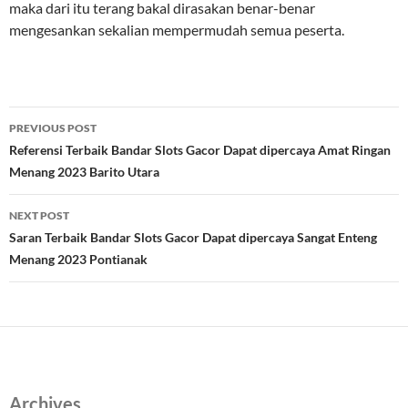
maka dari itu terang bakal dirasakan benar-benar
mengesankan sekalian mempermudah semua peserta.
Post
PREVIOUS POST
navigation
Referensi Terbaik Bandar Slots Gacor Dapat dipercaya Amat Ringan
Menang 2023 Barito Utara
NEXT POST
Saran Terbaik Bandar Slots Gacor Dapat dipercaya Sangat Enteng
Menang 2023 Pontianak
Archives