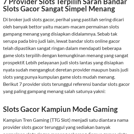
7 Provider Slots Terpilih Saran Bandar
Slots Gacor Sangat Simpel Menang
Di broker judi slots gacor, perihal yang pastilah sering dicari
oleh banyak bettor yaitu macam-macam permainan slots
gampang menang yang disiapkan didalamnya. Sebab tak
serupa pada biro judi lain, lewat bandar slots online gacor
telah dipastikan sangat ringan dalam mendapati beberapa
game slots terpilih dengan kemungkinan menang yang sangat
prospektif. Lebih pelayanan judi slots lantas yang disiapkan
nyata sudah mengangkut deretan provider maupun basis judi
slots yang punya kumpulan game slots mudah menang.
Berikut 7 provider slots terunggul referensi bandar slots gacor
yang paling gampang menang salah satunya yakni:
Slots Gacor Kampiun Mode Gaming
Kampiun Tren Gaming (TTG Slot) menjadi satu diantara nama
provider slots gacor terunggul yang sediakan banyak