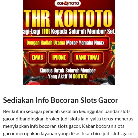
Sediakan Info Bocoran Slots Gacor
Berikut ini sebagai pemilah sekalian keunggulan bandar slots
gacor dibandingkan broker judi slots lain, yaitu terus-menerus
menyiapkan info bocoran slots gacor. Kabar bocoran slots
gacor merupakan layanan yang dikasihkan biro judi slots gacor