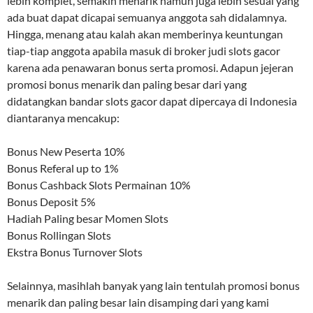
lebih komplet, semakin menarik namun juga lebih sesuai yang
ada buat dapat dicapai semuanya anggota sah didalamnya.
Hingga, menang atau kalah akan memberinya keuntungan
tiap-tiap anggota apabila masuk di broker judi slots gacor
karena ada penawaran bonus serta promosi. Adapun jejeran
promosi bonus menarik dan paling besar dari yang
didatangkan bandar slots gacor dapat dipercaya di Indonesia
diantaranya mencakup:
Bonus New Peserta 10%
Bonus Referal up to 1%
Bonus Cashback Slots Permainan 10%
Bonus Deposit 5%
Hadiah Paling besar Momen Slots
Bonus Rollingan Slots
Ekstra Bonus Turnover Slots
Selainnya, masihlah banyak yang lain tentulah promosi bonus
menarik dan paling besar lain disamping dari yang kami