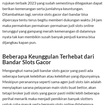
rujukan terbaik 2023 yang sudah semestinya ditegaskan dapat
berikan kemenangan serta jumlahnya keuntungan.
Ditambahkan lagi, service slots gacor dari bandar bisa
dipercaya tentu terus begitu memberi dukungan waktu 24 jam
maka permainkan permainan-permainan judi slots online
terunggul yang gampang meraih kemenangan di dalamnya
nyata tak kan membikin susah banyak penjudi karena bisa
dijangkau kapan pun.
Beberapa Keunggulan Terhebat dari
Bandar Slots Gacor
Mengangkut nama jadi bandar slots gacor yang pasti ada
seberapa banyak kelebihan atau kelebihan yang dipunyainya.
Meskipun peranannya seperti sama agen judi slots lain adalah
menyiapkan sarana pelayanan main slots buat bettor, akan
tetapi broker judi slots yang gacor pasti miliki lebih beberapa
perihal menarik maka menjadi pemikiran banyak slotters
untuk coba masuk serta bermain slots online didalamnya.