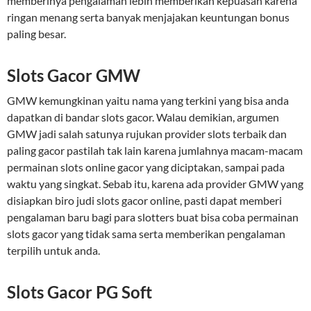
memberinya pengalaman lebih memberikan kepuasan karena
ringan menang serta banyak menjajakan keuntungan bonus
paling besar.
Slots Gacor GMW
GMW kemungkinan yaitu nama yang terkini yang bisa anda
dapatkan di bandar slots gacor. Walau demikian, argumen
GMW jadi salah satunya rujukan provider slots terbaik dan
paling gacor pastilah tak lain karena jumlahnya macam-macam
permainan slots online gacor yang diciptakan, sampai pada
waktu yang singkat. Sebab itu, karena ada provider GMW yang
disiapkan biro judi slots gacor online, pasti dapat memberi
pengalaman baru bagi para slotters buat bisa coba permainan
slots gacor yang tidak sama serta memberikan pengalaman
terpilih untuk anda.
Slots Gacor PG Soft