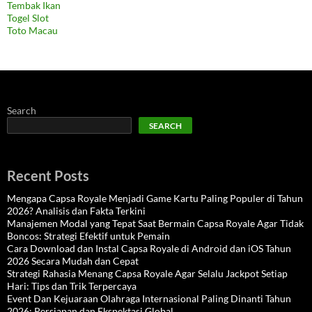
Tembak Ikan
Togel Slot
Toto Macau
Search
SEARCH
Recent Posts
Mengapa Capsa Royale Menjadi Game Kartu Paling Populer di Tahun
2026? Analisis dan Fakta Terkini
Manajemen Modal yang Tepat Saat Bermain Capsa Royale Agar Tidak
Boncos: Strategi Efektif untuk Pemain
Cara Download dan Instal Capsa Royale di Android dan iOS Tahun
2026 Secara Mudah dan Cepat
Strategi Rahasia Menang Capsa Royale Agar Selalu Jackpot Setiap
Hari: Tips dan Trik Terpercaya
Event Dan Kejuaraan Olahraga Internasional Paling Dinanti Tahun
2026: Persiapan dan Ekspektasi Global