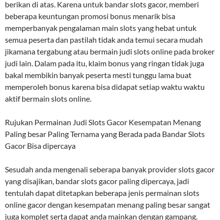
berikan di atas. Karena untuk bandar slots gacor, memberi
beberapa keuntungan promosi bonus menarik bisa
memperbanyak pengalaman main slots yang hebat untuk
semua peserta dan pastilah tidak anda temui secara mudah
jikamana tergabung atau bermain judi slots online pada broker
judi lain. Dalam pada itu, klaim bonus yang ringan tidak juga
bakal membikin banyak peserta mesti tunggu lama buat
memperoleh bonus karena bisa didapat setiap waktu waktu
aktif bermain slots online.
Rujukan Permainan Judi Slots Gacor Kesempatan Menang
Paling besar Paling Ternama yang Berada pada Bandar Slots
Gacor Bisa dipercaya
Sesudah anda mengenali seberapa banyak provider slots gacor
yang disajikan, bandar slots gacor paling dipercaya, jadi
tentulah dapat ditetapkan beberapa jenis permainan slots
online gacor dengan kesempatan menang paling besar sangat
juga komplet serta dapat anda mainkan dengan gampang.