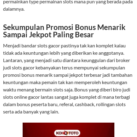
permainkan type permainan slots mana pun yang berada pada
dalamnya.
Sekumpulan Promosi Bonus Menarik
Sampai Jekpot Paling Besar
Menjadi bandar slots gacor pastinya tak kan komplet kalau
tidak ada keuntungan lebih yang diberikan ke anggotanya.
Lantaran, yang menjadi satu diantara keunggulan dari broker
judi slots gacor kebanyakan terus mempunyai sekumpulan
promosi bonus menarik sampai jekpot terbesar jadi tambahan
keuntungan maka pemain tak kan memperoleh keuntungan
waktu menang bermain slots saja. Bonus yang diberi biro judi
slots online gacor lantas sangat juga komplet di mana terbagi
dalam bonus peserta baru, referal, cashback, rollingan slots
serta ada banyak yang lain.