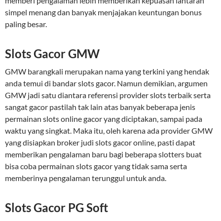
memberi pengalaman lebih memberikan kepuasan lantaran
simpel menang dan banyak menjajakan keuntungan bonus
paling besar.
Slots Gacor GMW
GMW barangkali merupakan nama yang terkini yang hendak
anda temui di bandar slots gacor. Namun demikian, argumen
GMW jadi satu diantara referensi provider slots terbaik serta
sangat gacor pastilah tak lain atas banyak beberapa jenis
permainan slots online gacor yang diciptakan, sampai pada
waktu yang singkat. Maka itu, oleh karena ada provider GMW
yang disiapkan broker judi slots gacor online, pasti dapat
memberikan pengalaman baru bagi beberapa slotters buat
bisa coba permainan slots gacor yang tidak sama serta
memberinya pengalaman terunggul untuk anda.
Slots Gacor PG Soft