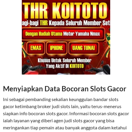
Menyiapkan Data Bocoran Slots Gacor
Ini sebagai pembanding sekalian keunggulan bandar slots
gacor ketimbang broker judi slots lain, yaitu terus-menerus
siapkan info bocoran slots gacor. Informasi bocoran slots gacor
ialah layanan yang diberi agen judi slots gacor yang bisa
meringankan tiap pemain atau banyak anggota dalam ketahui