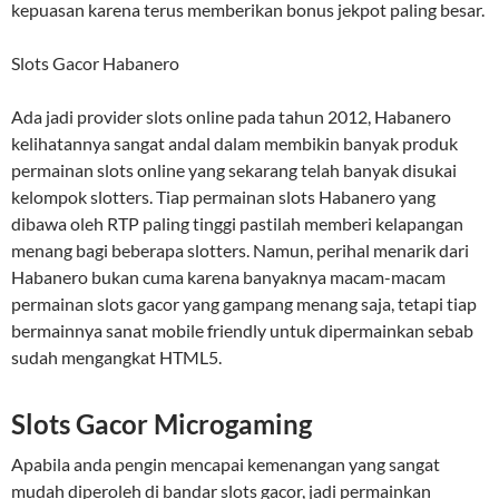
kepuasan karena terus memberikan bonus jekpot paling besar.
Slots Gacor Habanero
Ada jadi provider slots online pada tahun 2012, Habanero
kelihatannya sangat andal dalam membikin banyak produk
permainan slots online yang sekarang telah banyak disukai
kelompok slotters. Tiap permainan slots Habanero yang
dibawa oleh RTP paling tinggi pastilah memberi kelapangan
menang bagi beberapa slotters. Namun, perihal menarik dari
Habanero bukan cuma karena banyaknya macam-macam
permainan slots gacor yang gampang menang saja, tetapi tiap
bermainnya sanat mobile friendly untuk dipermainkan sebab
sudah mengangkat HTML5.
Slots Gacor Microgaming
Apabila anda pengin mencapai kemenangan yang sangat
mudah diperoleh di bandar slots gacor, jadi permainkan