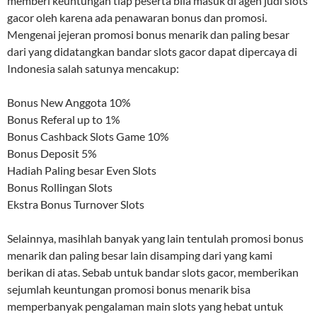
memberi keuntungan tiap peserta bila masuk di agen judi slots
gacor oleh karena ada penawaran bonus dan promosi.
Mengenai jejeran promosi bonus menarik dan paling besar
dari yang didatangkan bandar slots gacor dapat dipercaya di
Indonesia salah satunya mencakup:
Bonus New Anggota 10%
Bonus Referal up to 1%
Bonus Cashback Slots Game 10%
Bonus Deposit 5%
Hadiah Paling besar Even Slots
Bonus Rollingan Slots
Ekstra Bonus Turnover Slots
Selainnya, masihlah banyak yang lain tentulah promosi bonus
menarik dan paling besar lain disamping dari yang kami
berikan di atas. Sebab untuk bandar slots gacor, memberikan
sejumlah keuntungan promosi bonus menarik bisa
memperbanyak pengalaman main slots yang hebat untuk