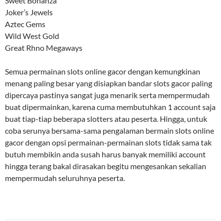
Sweet Bonanza
Joker’s Jewels
Aztec Gems
Wild West Gold
Great Rhno Megaways
Semua permainan slots online gacor dengan kemungkinan
menang paling besar yang disiapkan bandar slots gacor paling
dipercaya pastinya sangat juga menarik serta mempermudah
buat dipermainkan, karena cuma membutuhkan 1 account saja
buat tiap-tiap beberapa slotters atau peserta. Hingga, untuk
coba serunya bersama-sama pengalaman bermain slots online
gacor dengan opsi permainan-permainan slots tidak sama tak
butuh membikin anda susah harus banyak memiliki account
hingga terang bakal dirasakan begitu mengesankan sekalian
mempermudah seluruhnya peserta.