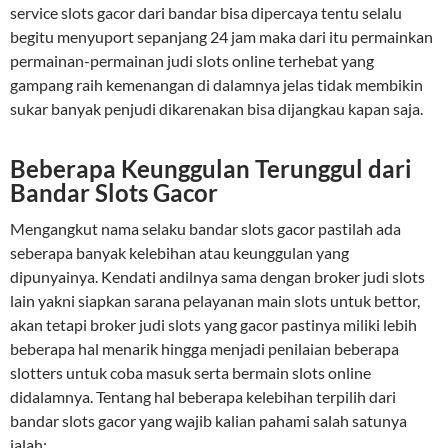
service slots gacor dari bandar bisa dipercaya tentu selalu
begitu menyuport sepanjang 24 jam maka dari itu permainkan
permainan-permainan judi slots online terhebat yang
gampang raih kemenangan di dalamnya jelas tidak membikin
sukar banyak penjudi dikarenakan bisa dijangkau kapan saja.
Beberapa Keunggulan Terunggul dari
Bandar Slots Gacor
Mengangkut nama selaku bandar slots gacor pastilah ada
seberapa banyak kelebihan atau keunggulan yang
dipunyainya. Kendati andilnya sama dengan broker judi slots
lain yakni siapkan sarana pelayanan main slots untuk bettor,
akan tetapi broker judi slots yang gacor pastinya miliki lebih
beberapa hal menarik hingga menjadi penilaian beberapa
slotters untuk coba masuk serta bermain slots online
didalamnya. Tentang hal beberapa kelebihan terpilih dari
bandar slots gacor yang wajib kalian pahami salah satunya
ialah: