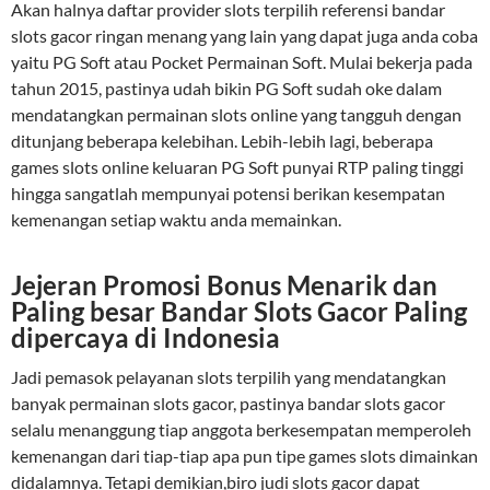
Akan halnya daftar provider slots terpilih referensi bandar
slots gacor ringan menang yang lain yang dapat juga anda coba
yaitu PG Soft atau Pocket Permainan Soft. Mulai bekerja pada
tahun 2015, pastinya udah bikin PG Soft sudah oke dalam
mendatangkan permainan slots online yang tangguh dengan
ditunjang beberapa kelebihan. Lebih-lebih lagi, beberapa
games slots online keluaran PG Soft punyai RTP paling tinggi
hingga sangatlah mempunyai potensi berikan kesempatan
kemenangan setiap waktu anda memainkan.
Jejeran Promosi Bonus Menarik dan
Paling besar Bandar Slots Gacor Paling
dipercaya di Indonesia
Jadi pemasok pelayanan slots terpilih yang mendatangkan
banyak permainan slots gacor, pastinya bandar slots gacor
selalu menanggung tiap anggota berkesempatan memperoleh
kemenangan dari tiap-tiap apa pun tipe games slots dimainkan
didalamnya. Tetapi demikian,biro judi slots gacor dapat