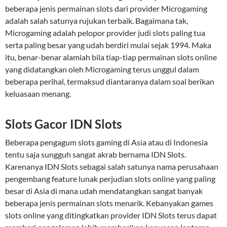
beberapa jenis permainan slots dari provider Microgaming
adalah salah satunya rujukan terbaik. Bagaimana tak,
Microgaming adalah pelopor provider judi slots paling tua
serta paling besar yang udah berdiri mulai sejak 1994. Maka
itu, benar-benar alamiah bila tiap-tiap permainan slots online
yang didatangkan oleh Microgaming terus unggul dalam
beberapa perihal, termaksud diantaranya dalam soal berikan
keluasaan menang.
Slots Gacor IDN Slots
Beberapa pengagum slots gaming di Asia atau di Indonesia
tentu saja sungguh sangat akrab bernama IDN Slots.
Karenanya IDN Slots sebagai salah satunya nama perusahaan
pengembang feature lunak perjudian slots online yang paling
besar di Asia di mana udah mendatangkan sangat banyak
beberapa jenis permainan slots menarik. Kebanyakan games
slots online yang ditingkatkan provider IDN Slots terus dapat