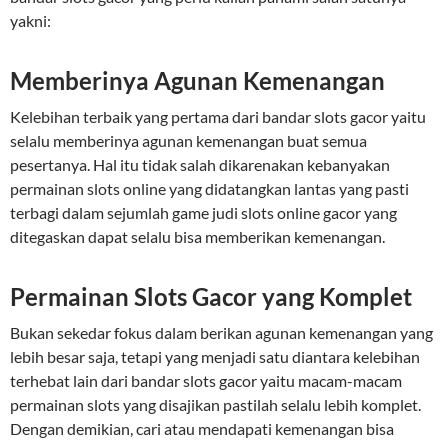
yakni:
Memberinya Agunan Kemenangan
Kelebihan terbaik yang pertama dari bandar slots gacor yaitu
selalu memberinya agunan kemenangan buat semua
pesertanya. Hal itu tidak salah dikarenakan kebanyakan
permainan slots online yang didatangkan lantas yang pasti
terbagi dalam sejumlah game judi slots online gacor yang
ditegaskan dapat selalu bisa memberikan kemenangan.
Permainan Slots Gacor yang Komplet
Bukan sekedar fokus dalam berikan agunan kemenangan yang
lebih besar saja, tetapi yang menjadi satu diantara kelebihan
terhebat lain dari bandar slots gacor yaitu macam-macam
permainan slots yang disajikan pastilah selalu lebih komplet.
Dengan demikian, cari atau mendapati kemenangan bisa