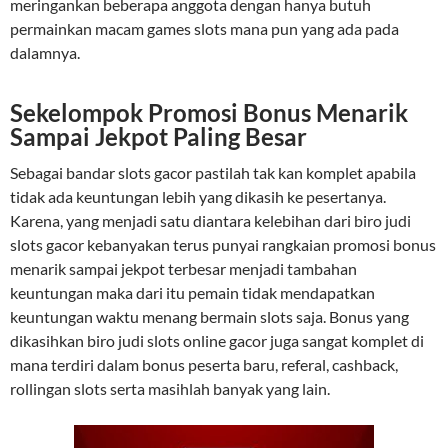
meringankan beberapa anggota dengan hanya butuh
permainkan macam games slots mana pun yang ada pada
dalamnya.
Sekelompok Promosi Bonus Menarik
Sampai Jekpot Paling Besar
Sebagai bandar slots gacor pastilah tak kan komplet apabila
tidak ada keuntungan lebih yang dikasih ke pesertanya.
Karena, yang menjadi satu diantara kelebihan dari biro judi
slots gacor kebanyakan terus punyai rangkaian promosi bonus
menarik sampai jekpot terbesar menjadi tambahan
keuntungan maka dari itu pemain tidak mendapatkan
keuntungan waktu menang bermain slots saja. Bonus yang
dikasihkan biro judi slots online gacor juga sangat komplet di
mana terdiri dalam bonus peserta baru, referal, cashback,
rollingan slots serta masihlah banyak yang lain.