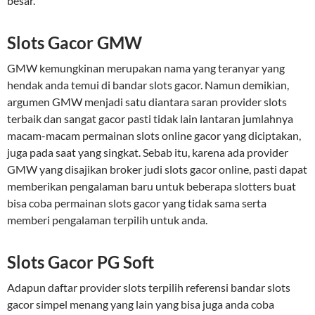
besar.
Slots Gacor GMW
GMW kemungkinan merupakan nama yang teranyar yang
hendak anda temui di bandar slots gacor. Namun demikian,
argumen GMW menjadi satu diantara saran provider slots
terbaik dan sangat gacor pasti tidak lain lantaran jumlahnya
macam-macam permainan slots online gacor yang diciptakan,
juga pada saat yang singkat. Sebab itu, karena ada provider
GMW yang disajikan broker judi slots gacor online, pasti dapat
memberikan pengalaman baru untuk beberapa slotters buat
bisa coba permainan slots gacor yang tidak sama serta
memberi pengalaman terpilih untuk anda.
Slots Gacor PG Soft
Adapun daftar provider slots terpilih referensi bandar slots
gacor simpel menang yang lain yang bisa juga anda coba