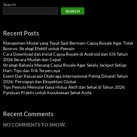
Search
SEARCH
Recent Posts
Manajemen Modal yang Tepat Saat Bermain Capsa Royale Agar Tidak
Boncos: Strategi Efektif untuk Pemain
Cara Download dan Instal Capsa Royale di Android dan iOS Tahun
2026 Secara Mudah dan Cepat
Strategi Rahasia Menang Capsa Royale Agar Selalu Jackpot Setiap
Hari: Tips dan Trik Terpercaya
Event Dan Kejuaraan Olahraga Internasional Paling Dinanti Tahun
2026: Persiapan dan Ekspektasi Global
Tips Pemula Memulai Gaya Hidup Aktif dan Sehat di Tahun 2026:
Panduan Praktis untuk Kesuksesan Sehat Anda
Recent Comments
NO COMMENTS TO SHOW.