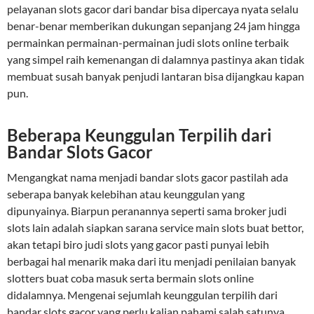
pelayanan slots gacor dari bandar bisa dipercaya nyata selalu
benar-benar memberikan dukungan sepanjang 24 jam hingga
permainkan permainan-permainan judi slots online terbaik
yang simpel raih kemenangan di dalamnya pastinya akan tidak
membuat susah banyak penjudi lantaran bisa dijangkau kapan
pun.
Beberapa Keunggulan Terpilih dari
Bandar Slots Gacor
Mengangkat nama menjadi bandar slots gacor pastilah ada
seberapa banyak kelebihan atau keunggulan yang
dipunyainya. Biarpun peranannya seperti sama broker judi
slots lain adalah siapkan sarana service main slots buat bettor,
akan tetapi biro judi slots yang gacor pasti punyai lebih
berbagai hal menarik maka dari itu menjadi penilaian banyak
slotters buat coba masuk serta bermain slots online
didalamnya. Mengenai sejumlah keunggulan terpilih dari
bandar slots gacor yang perlu kalian pahami salah satunya