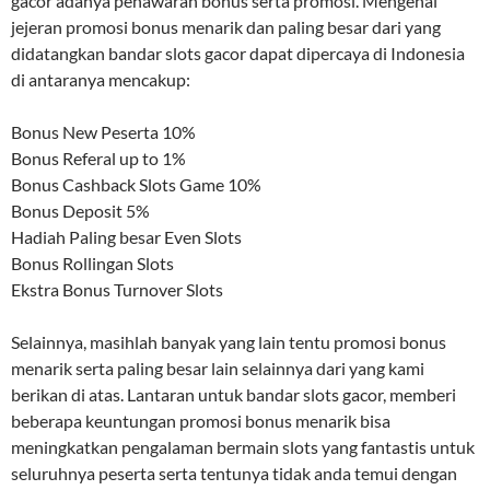
gacor adanya penawaran bonus serta promosi. Mengenai
jejeran promosi bonus menarik dan paling besar dari yang
didatangkan bandar slots gacor dapat dipercaya di Indonesia
di antaranya mencakup:
Bonus New Peserta 10%
Bonus Referal up to 1%
Bonus Cashback Slots Game 10%
Bonus Deposit 5%
Hadiah Paling besar Even Slots
Bonus Rollingan Slots
Ekstra Bonus Turnover Slots
Selainnya, masihlah banyak yang lain tentu promosi bonus
menarik serta paling besar lain selainnya dari yang kami
berikan di atas. Lantaran untuk bandar slots gacor, memberi
beberapa keuntungan promosi bonus menarik bisa
meningkatkan pengalaman bermain slots yang fantastis untuk
seluruhnya peserta serta tentunya tidak anda temui dengan