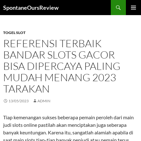
Search
SpontaneOursReview
SKIP
PRIMAR
TO
MENU
CONTENT
TOGEL SLOT
REFERENSI TERBAIK
BANDAR SLOTS GACOR
BISA DIPERCAYA PALING
MUDAH MENANG 2023
TARAKAN
13/05/2023
ADMIN
Tiap kemenangan sukses beberapa pemain peroleh dari main
judi slots online pastilah akan menciptakan juga seberapa
banyak keuntungan. Karena itu, sangatlah alamiah apabila di
saat main slots tiap-tiap banyak penjudi atau pemain terus