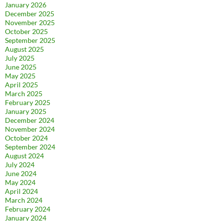
January 2026
December 2025
November 2025
October 2025
September 2025
August 2025
July 2025
June 2025
May 2025
April 2025
March 2025
February 2025
January 2025
December 2024
November 2024
October 2024
September 2024
August 2024
July 2024
June 2024
May 2024
April 2024
March 2024
February 2024
January 2024