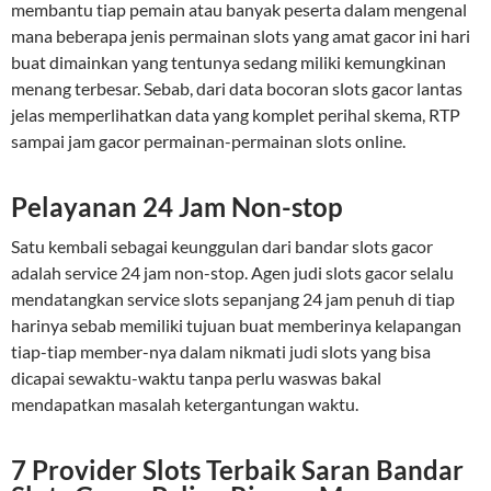
membantu tiap pemain atau banyak peserta dalam mengenal
mana beberapa jenis permainan slots yang amat gacor ini hari
buat dimainkan yang tentunya sedang miliki kemungkinan
menang terbesar. Sebab, dari data bocoran slots gacor lantas
jelas memperlihatkan data yang komplet perihal skema, RTP
sampai jam gacor permainan-permainan slots online.
Pelayanan 24 Jam Non-stop
Satu kembali sebagai keunggulan dari bandar slots gacor
adalah service 24 jam non-stop. Agen judi slots gacor selalu
mendatangkan service slots sepanjang 24 jam penuh di tiap
harinya sebab memiliki tujuan buat memberinya kelapangan
tiap-tiap member-nya dalam nikmati judi slots yang bisa
dicapai sewaktu-waktu tanpa perlu waswas bakal
mendapatkan masalah ketergantungan waktu.
7 Provider Slots Terbaik Saran Bandar