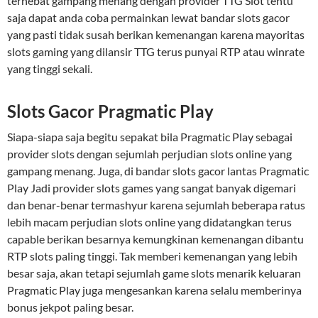
terhebat gampang menang dengan provider TTG Slot tentu
saja dapat anda coba permainkan lewat bandar slots gacor
yang pasti tidak susah berikan kemenangan karena mayoritas
slots gaming yang dilansir TTG terus punyai RTP atau winrate
yang tinggi sekali.
Slots Gacor Pragmatic Play
Siapa-siapa saja begitu sepakat bila Pragmatic Play sebagai
provider slots dengan sejumlah perjudian slots online yang
gampang menang. Juga, di bandar slots gacor lantas Pragmatic
Play Jadi provider slots games yang sangat banyak digemari
dan benar-benar termashyur karena sejumlah beberapa ratus
lebih macam perjudian slots online yang didatangkan terus
capable berikan besarnya kemungkinan kemenangan dibantu
RTP slots paling tinggi. Tak memberi kemenangan yang lebih
besar saja, akan tetapi sejumlah game slots menarik keluaran
Pragmatic Play juga mengesankan karena selalu memberinya
bonus jekpot paling besar.