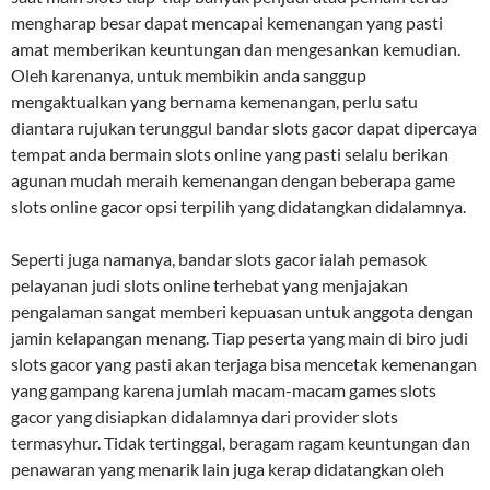
mengharap besar dapat mencapai kemenangan yang pasti
amat memberikan keuntungan dan mengesankan kemudian.
Oleh karenanya, untuk membikin anda sanggup
mengaktualkan yang bernama kemenangan, perlu satu
diantara rujukan terunggul bandar slots gacor dapat dipercaya
tempat anda bermain slots online yang pasti selalu berikan
agunan mudah meraih kemenangan dengan beberapa game
slots online gacor opsi terpilih yang didatangkan didalamnya.
Seperti juga namanya, bandar slots gacor ialah pemasok
pelayanan judi slots online terhebat yang menjajakan
pengalaman sangat memberi kepuasan untuk anggota dengan
jamin kelapangan menang. Tiap peserta yang main di biro judi
slots gacor yang pasti akan terjaga bisa mencetak kemenangan
yang gampang karena jumlah macam-macam games slots
gacor yang disiapkan didalamnya dari provider slots
termasyhur. Tidak tertinggal, beragam ragam keuntungan dan
penawaran yang menarik lain juga kerap didatangkan oleh