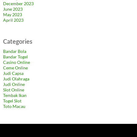
December 2023
June 2023
May 2023
April 2023
Categories
Bandar Bola
Bandar Togel
Casino Online
Ceme Online
Judi Capsa
Judi Olahraga
Judi Online
Slot Online
Tembak Ikan
Togel Slot
Toto Macau