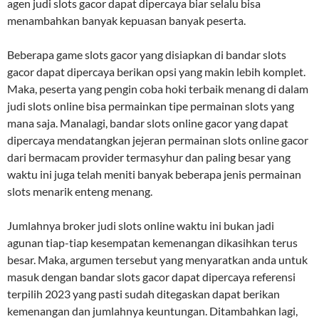
agen judi slots gacor dapat dipercaya biar selalu bisa
menambahkan banyak kepuasan banyak peserta.
Beberapa game slots gacor yang disiapkan di bandar slots
gacor dapat dipercaya berikan opsi yang makin lebih komplet.
Maka, peserta yang pengin coba hoki terbaik menang di dalam
judi slots online bisa permainkan tipe permainan slots yang
mana saja. Manalagi, bandar slots online gacor yang dapat
dipercaya mendatangkan jejeran permainan slots online gacor
dari bermacam provider termasyhur dan paling besar yang
waktu ini juga telah meniti banyak beberapa jenis permainan
slots menarik enteng menang.
Jumlahnya broker judi slots online waktu ini bukan jadi
agunan tiap-tiap kesempatan kemenangan dikasihkan terus
besar. Maka, argumen tersebut yang menyaratkan anda untuk
masuk dengan bandar slots gacor dapat dipercaya referensi
terpilih 2023 yang pasti sudah ditegaskan dapat berikan
kemenangan dan jumlahnya keuntungan. Ditambahkan lagi,