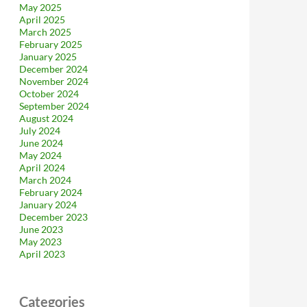
May 2025
April 2025
March 2025
February 2025
January 2025
December 2024
November 2024
October 2024
September 2024
August 2024
July 2024
June 2024
May 2024
April 2024
March 2024
February 2024
January 2024
December 2023
June 2023
May 2023
April 2023
Categories