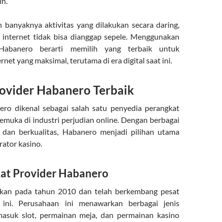
ih.
banyaknya aktivitas yang dilakukan secara daring,
r internet tidak bisa dianggap sepele. Menggunakan
Habanero berarti memilih yang terbaik untuk
net yang maksimal, terutama di era digital saat ini.
rovider Habanero Terbaik
ero dikenal sebagai salah satu penyedia perangkat
emuka di industri perjudian online. Dengan berbagai
f dan berkualitas, Habanero menjadi pilihan utama
rator kasino.
gkat Provider Habanero
ikan pada tahun 2010 dan telah berkembang pesat
 ini. Perusahaan ini menawarkan berbagai jenis
masuk slot, permainan meja, dan permainan kasino