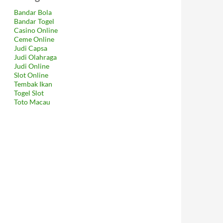
Bandar Bola
Bandar Togel
Casino Online
Ceme Online
Judi Capsa
Judi Olahraga
Judi Online
Slot Online
Tembak Ikan
Togel Slot
Toto Macau