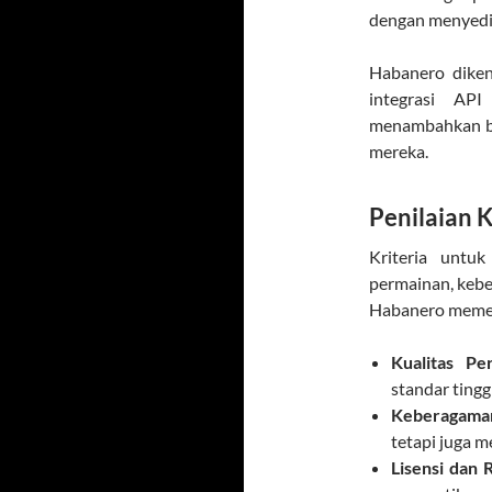
dengan menyedia
Habanero dikena
integrasi AP
menambahkan be
mereka.
Penilaian K
Kriteria untuk
permainan, keber
Habanero memenu
Kualitas Pe
standar tinggi
Keberagama
tetapi juga 
Lisensi dan R