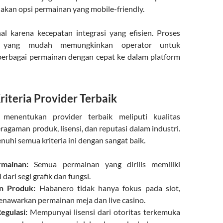
kan opsi permainan yang mobile-friendly.
l karena kecepatan integrasi yang efisien. Proses
I yang mudah memungkinkan operator untuk
rbagai permainan dengan cepat ke dalam platform
riteria Provider Terbaik
 menentukan provider terbaik meliputi kualitas
agaman produk, lisensi, dan reputasi dalam industri.
hi semua kriteria ini dengan sangat baik.
rmainan:
Semua permainan yang dirilis memiliki
 dari segi grafik dan fungsi.
n Produk:
Habanero tidak hanya fokus pada slot,
menawarkan permainan meja dan live casino.
egulasi:
Mempunyai lisensi dari otoritas terkemuka