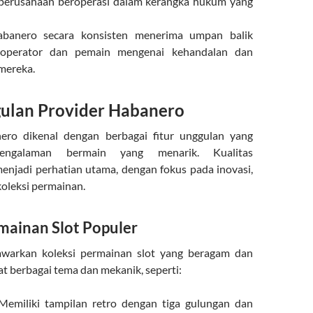
perusahaan beroperasi dalam kerangka hukum yang
anero secara konsisten menerima umpan balik
i operator dan pemain mengenai kehandalan dan
ereka.
gulan Provider Habanero
ero dikenal dengan berbagai fitur unggulan yang
ngalaman bermain yang menarik. Kualitas
njadi perhatian utama, dengan fokus pada inovasi,
oleksi permainan.
ainan Slot Populer
warkan koleksi permainan slot yang beragam dan
at berbagai tema dan mekanik, seperti:
 Memiliki tampilan retro dengan tiga gulungan dan