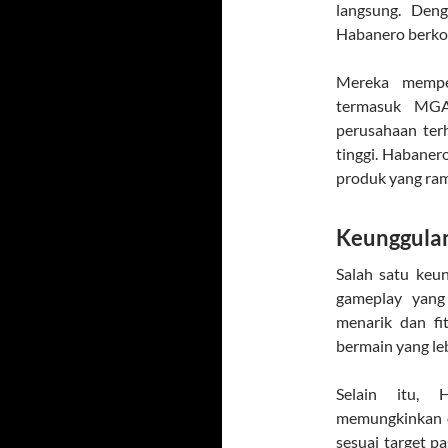
langsung. Den
Habanero berkom
Mereka memper
termasuk MGA
perusahaan ter
tinggi. Habaner
produk yang ra
Keunggula
Salah satu keu
gameplay yang
menarik dan fi
bermain yang l
Selain itu, 
memungkinkan o
sesuai target 