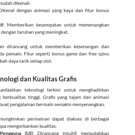
mudah dikenali.
Dikenal dengan animasi yang kaya dan fitur bonus
if
: Memberikan kesempatan untuk memenangkan
r dengan taruhan yang meningkat.
nan dirancang untuk memberikan kesenangan dan
a pemain. Fitur seperti bonus game dan free spins
h daya tarik setiap slot.
nologi dan Kualitas Grafis
nfaatkan teknologi terkini untuk menghadirkan
berkualitas tinggi. Grafis yang tajam dan animasi
buat pengalaman bermain semakin menyenangkan.
mungkinkan permainan dapat diakses di berbagai
npa mengorbankan kualitas.
Pengguna (UI)
: Dirancang intuitif, memudahkan