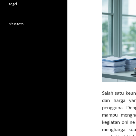
togel
situs toto
Salah satu keun
dan harga yan
pengguna. Deng
mampu menghad
kegiatan onlin
menghargai kual