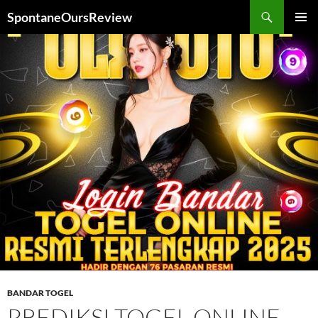
Search
SpontaneOursReview
SKIP
PRIMAR
TO
MENU
CONTENT
BANDAR TOGEL
PREDIKSI TOGEL ONLINE