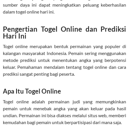
sumber daya ini dapat meningkatkan peluang keberhasilan
dalam togel online hari ini.
Pengertian Togel Online dan Prediksi
Hari Ini
Togel online merupakan bentuk permainan yang populer di
kalangan masyarakat Indonesia. Pemain sering menggunakan
metode prediksi untuk menentukan angka yang berpotensi
keluar. Pemahaman mendalam tentang togel online dan cara
prediksi sangat penting bagi peserta.
Apa Itu Togel Online
Togel online adalah permainan judi yang memungkinkan
pemain untuk menebak angka yang akan keluar pada hasil
undian. Permainan ini bisa diakses melalui situs web, memberi
kemudahan bagi pemain untuk berpartisipasi dari mana saja.