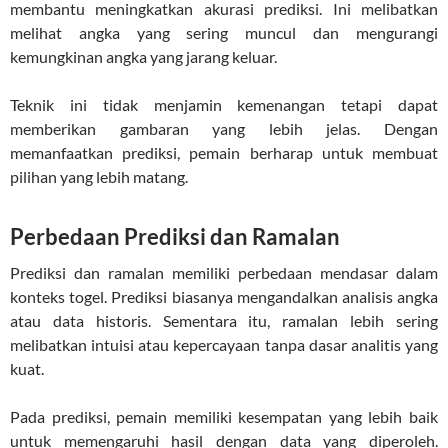
membantu meningkatkan akurasi prediksi. Ini melibatkan
melihat angka yang sering muncul dan mengurangi
kemungkinan angka yang jarang keluar.
Teknik ini tidak menjamin kemenangan tetapi dapat
memberikan gambaran yang lebih jelas. Dengan
memanfaatkan prediksi, pemain berharap untuk membuat
pilihan yang lebih matang.
Perbedaan Prediksi dan Ramalan
Prediksi dan ramalan memiliki perbedaan mendasar dalam
konteks togel. Prediksi biasanya mengandalkan analisis angka
atau data historis. Sementara itu, ramalan lebih sering
melibatkan intuisi atau kepercayaan tanpa dasar analitis yang
kuat.
Pada prediksi, pemain memiliki kesempatan yang lebih baik
untuk memengaruhi hasil dengan data yang diperoleh.