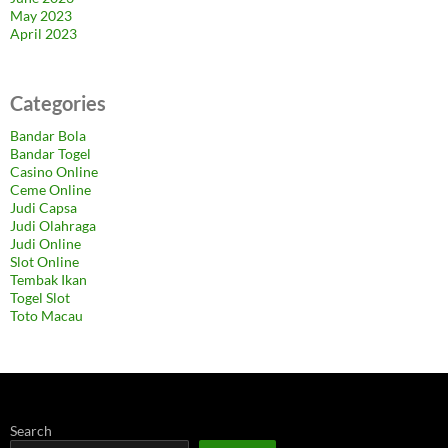
May 2023
April 2023
Categories
Bandar Bola
Bandar Togel
Casino Online
Ceme Online
Judi Capsa
Judi Olahraga
Judi Online
Slot Online
Tembak Ikan
Togel Slot
Toto Macau
Search