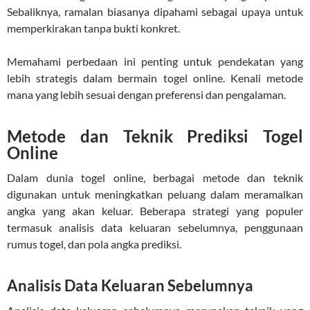
Sebaliknya, ramalan biasanya dipahami sebagai upaya untuk
memperkirakan tanpa bukti konkret.
Memahami perbedaan ini penting untuk pendekatan yang
lebih strategis dalam bermain togel online. Kenali metode
mana yang lebih sesuai dengan preferensi dan pengalaman.
Metode dan Teknik Prediksi Togel
Online
Dalam dunia togel online, berbagai metode dan teknik
digunakan untuk meningkatkan peluang dalam meramalkan
angka yang akan keluar. Beberapa strategi yang populer
termasuk analisis data keluaran sebelumnya, penggunaan
rumus togel, dan pola angka prediksi.
Analisis Data Keluaran Sebelumnya