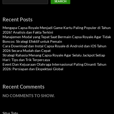
SEARCH
Recent Posts
Mengapa Capsa Royale Menjadi Game Kartu Paling Populer di Tahun
2026? Analisis dan Fakta Terkini
Manajemen Modal yang Tepat Saat Bermain Capsa Royale Agar Tidak
Boncos: Strategi Efektif untuk Pemain
Cara Download dan Instal Capsa Royale di Android dan iOS Tahun
2026 Secara Mudah dan Cepat
Strategi Rahasia Menang Capsa Royale Agar Selalu Jackpot Setiap
Hari: Tips dan Trik Terpercaya
Event Dan Kejuaraan Olahraga Internasional Paling Dinanti Tahun
2026: Persiapan dan Ekspektasi Global
Recent Comments
NO COMMENTS TO SHOW.
Situs Toto