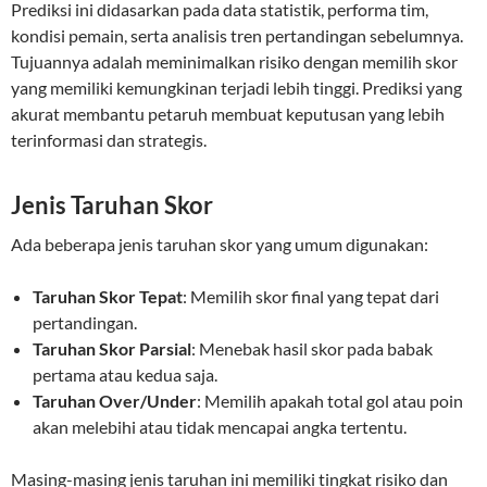
Prediksi ini didasarkan pada data statistik, performa tim,
kondisi pemain, serta analisis tren pertandingan sebelumnya.
Tujuannya adalah meminimalkan risiko dengan memilih skor
yang memiliki kemungkinan terjadi lebih tinggi. Prediksi yang
akurat membantu petaruh membuat keputusan yang lebih
terinformasi dan strategis.
Jenis Taruhan Skor
Ada beberapa jenis taruhan skor yang umum digunakan:
Taruhan Skor Tepat
: Memilih skor final yang tepat dari
pertandingan.
Taruhan Skor Parsial
: Menebak hasil skor pada babak
pertama atau kedua saja.
Taruhan Over/Under
: Memilih apakah total gol atau poin
akan melebihi atau tidak mencapai angka tertentu.
Masing-masing jenis taruhan ini memiliki tingkat risiko dan