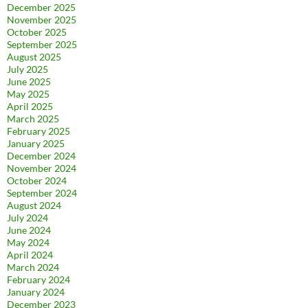
December 2025
November 2025
October 2025
September 2025
August 2025
July 2025
June 2025
May 2025
April 2025
March 2025
February 2025
January 2025
December 2024
November 2024
October 2024
September 2024
August 2024
July 2024
June 2024
May 2024
April 2024
March 2024
February 2024
January 2024
December 2023