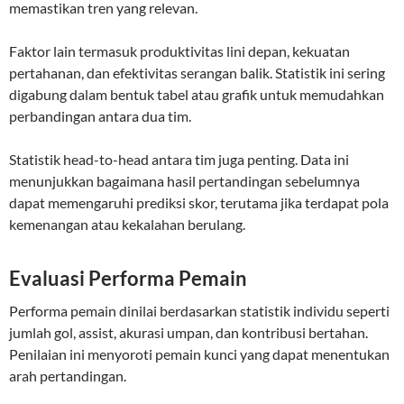
memastikan tren yang relevan.
Faktor lain termasuk produktivitas lini depan, kekuatan
pertahanan, dan efektivitas serangan balik. Statistik ini sering
digabung dalam bentuk tabel atau grafik untuk memudahkan
perbandingan antara dua tim.
Statistik head-to-head antara tim juga penting. Data ini
menunjukkan bagaimana hasil pertandingan sebelumnya
dapat memengaruhi prediksi skor, terutama jika terdapat pola
kemenangan atau kekalahan berulang.
Evaluasi Performa Pemain
Performa pemain dinilai berdasarkan statistik individu seperti
jumlah gol, assist, akurasi umpan, dan kontribusi bertahan.
Penilaian ini menyoroti pemain kunci yang dapat menentukan
arah pertandingan.