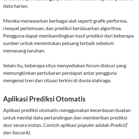
data harian.
Mereka menawarkan berbagai alat seperti grafik performa,
riwayat pertemuan, dan prediksi berdasarkan algoritma.
Pengguna dapat membandingkan hasil prediksi dari beberapa
sumber untuk menentukan peluang terbaik sebelum
memasang taruhan.
Selain itu, beberapa situs menyediakan forum diskusi yang
memungkinkan pertukaran pendapat antar pengguna
mengenai tren dan situasi terkini di dunia olahraga.
Aplikasi Prediksi Otomatis
Aplikasi prediksi otomatis menggunakan kecerdasan buatan
untuk menilai data pertandingan dan memberikan prediksi
skor secara instan. Contoh aplikasi populer adalah
PredictZ
dan
SoccerAI
.