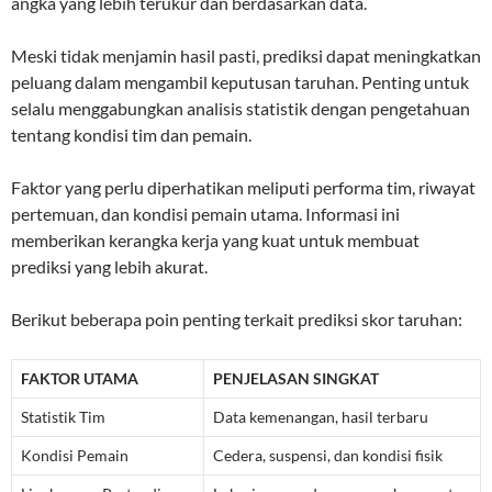
angka yang lebih terukur dan berdasarkan data.
Meski tidak menjamin hasil pasti, prediksi dapat meningkatkan
peluang dalam mengambil keputusan taruhan. Penting untuk
selalu menggabungkan analisis statistik dengan pengetahuan
tentang kondisi tim dan pemain.
Faktor yang perlu diperhatikan meliputi performa tim, riwayat
pertemuan, dan kondisi pemain utama. Informasi ini
memberikan kerangka kerja yang kuat untuk membuat
prediksi yang lebih akurat.
Berikut beberapa poin penting terkait prediksi skor taruhan:
FAKTOR UTAMA
PENJELASAN SINGKAT
Statistik Tim
Data kemenangan, hasil terbaru
Kondisi Pemain
Cedera, suspensi, dan kondisi fisik