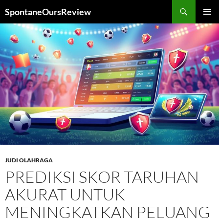
Search
SpontaneOursReview
SKIP
PRIMAR
TO
MENU
CONTENT
JUDI OLAHRAGA
PREDIKSI SKOR TARUHAN
AKURAT UNTUK
MENINGKATKAN PELUANG