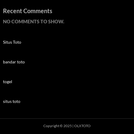
Recent Comments
NO COMMENTS TO SHOW.
Situs Toto
bandar toto
togel
situs toto
Copyright © 2025 |
OLXTOTO