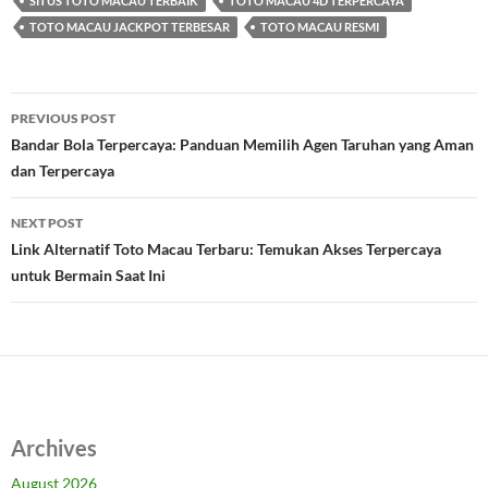
SITUS TOTO MACAU TERBAIK
TOTO MACAU 4D TERPERCAYA
TOTO MACAU JACKPOT TERBESAR
TOTO MACAU RESMI
Post
PREVIOUS POST
navigation
Bandar Bola Terpercaya: Panduan Memilih Agen Taruhan yang Aman
dan Terpercaya
NEXT POST
Link Alternatif Toto Macau Terbaru: Temukan Akses Terpercaya
untuk Bermain Saat Ini
Archives
August 2026