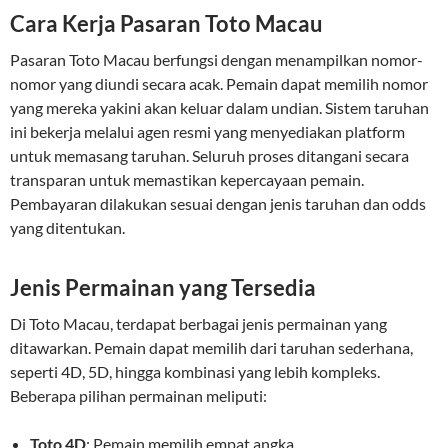
Cara Kerja Pasaran Toto Macau
Pasaran Toto Macau berfungsi dengan menampilkan nomor-
nomor yang diundi secara acak. Pemain dapat memilih nomor
yang mereka yakini akan keluar dalam undian. Sistem taruhan
ini bekerja melalui agen resmi yang menyediakan platform
untuk memasang taruhan. Seluruh proses ditangani secara
transparan untuk memastikan kepercayaan pemain.
Pembayaran dilakukan sesuai dengan jenis taruhan dan odds
yang ditentukan.
Jenis Permainan yang Tersedia
Di Toto Macau, terdapat berbagai jenis permainan yang
ditawarkan. Pemain dapat memilih dari taruhan sederhana,
seperti 4D, 5D, hingga kombinasi yang lebih kompleks.
Beberapa pilihan permainan meliputi:
Toto 4D
: Pemain memilih empat angka.