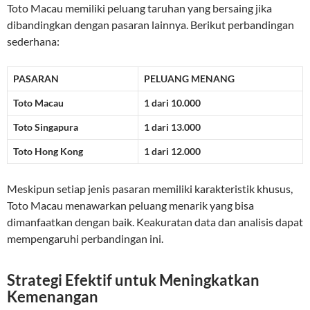
Toto Macau memiliki peluang taruhan yang bersaing jika
dibandingkan dengan pasaran lainnya. Berikut perbandingan
sederhana:
PASARAN
PELUANG MENANG
Toto Macau
1 dari 10.000
Toto Singapura
1 dari 13.000
Toto Hong Kong
1 dari 12.000
Meskipun setiap jenis pasaran memiliki karakteristik khusus,
Toto Macau menawarkan peluang menarik yang bisa
dimanfaatkan dengan baik. Keakuratan data dan analisis dapat
mempengaruhi perbandingan ini.
Strategi Efektif untuk Meningkatkan
Kemenangan