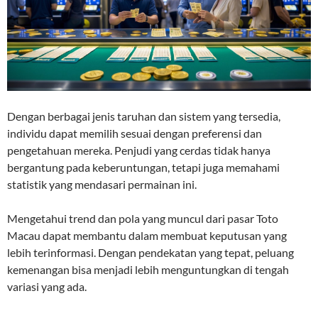
Dengan berbagai jenis taruhan dan sistem yang tersedia,
individu dapat memilih sesuai dengan preferensi dan
pengetahuan mereka. Penjudi yang cerdas tidak hanya
bergantung pada keberuntungan, tetapi juga memahami
statistik yang mendasari permainan ini.
Mengetahui trend dan pola yang muncul dari pasar Toto
Macau dapat membantu dalam membuat keputusan yang
lebih terinformasi. Dengan pendekatan yang tepat, peluang
kemenangan bisa menjadi lebih menguntungkan di tengah
variasi yang ada.