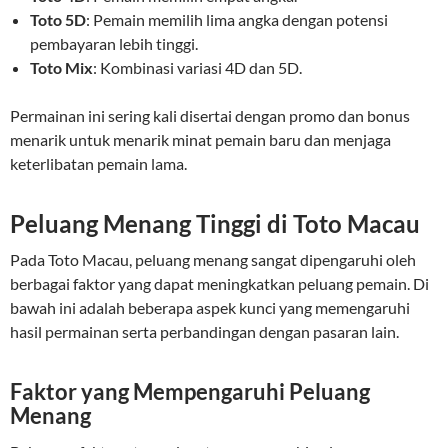
Toto 5D
: Pemain memilih lima angka dengan potensi
pembayaran lebih tinggi.
Toto Mix
: Kombinasi variasi 4D dan 5D.
Permainan ini sering kali disertai dengan promo dan bonus
menarik untuk menarik minat pemain baru dan menjaga
keterlibatan pemain lama.
Peluang Menang Tinggi di Toto Macau
Pada Toto Macau, peluang menang sangat dipengaruhi oleh
berbagai faktor yang dapat meningkatkan peluang pemain. Di
bawah ini adalah beberapa aspek kunci yang memengaruhi
hasil permainan serta perbandingan dengan pasaran lain.
Faktor yang Mempengaruhi Peluang
Menang