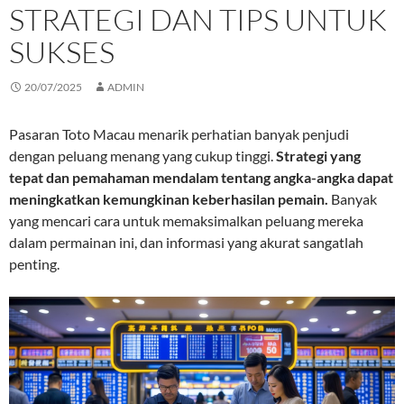
STRATEGI DAN TIPS UNTUK
SUKSES
20/07/2025
ADMIN
Pasaran Toto Macau menarik perhatian banyak penjudi
dengan peluang menang yang cukup tinggi.
Strategi yang
tepat dan pemahaman mendalam tentang angka-angka dapat
meningkatkan kemungkinan keberhasilan pemain.
Banyak
yang mencari cara untuk memaksimalkan peluang mereka
dalam permainan ini, dan informasi yang akurat sangatlah
penting.