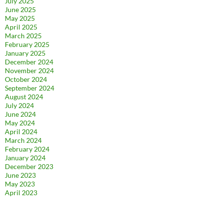
July 2025
June 2025
May 2025
April 2025
March 2025
February 2025
January 2025
December 2024
November 2024
October 2024
September 2024
August 2024
July 2024
June 2024
May 2024
April 2024
March 2024
February 2024
January 2024
December 2023
June 2023
May 2023
April 2023