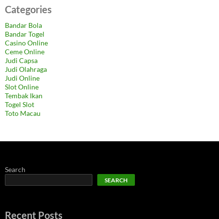
Categories
Bandar Bola
Bandar Togel
Casino Online
Ceme Online
Judi Capsa
Judi Olahraga
Judi Online
Slot Online
Tembak Ikan
Togel Slot
Toto Macau
Search
SEARCH
Recent Posts