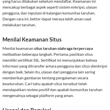
yang harus dilakukan sebelum mendaftar. Keamanan ini
mencakup berbagai aspek seperti sistem enkripsi, ulasan
pengguna, dan reputasi di kalangan komunitas taruhan.
Dengan cara ini, bettor dapat merasa lebih aman saat
melakukan taruhan.
Menilai Keamanan Situs
Menilai keamanan
situs taruhan olahraga terpercaya
melibatkan beberapa langkah. Pertama, pastikan situs
memiliki sertifikat SSL. Sertifikat ini menunjukkan bahwa
informasi yang ditransfer antara pengguna dan situs dienkripsi
dengan baik. Selain itu, ulasan dari pengguna lain sering
memberikan gambaran tentang pengalaman secara
keseluruhan. Cari tahu apakah situs tersebut telah
mendapatkan review positif dan apakah komunitas taruhan
mengenalnya sebagai platform yang aman.