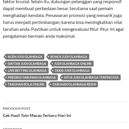
faktor krusial. Selain itu, dukungan pelanggan yang responsif
dapat membuat perbedaan besar, terutama saat pemain
menghadapi kendala. Penawaran promosi yang menarik juga
harus menjadi pertimbangan, karena bisa meningkatkan nilai
taruhan anda. Pastikan untuk mengevaluasi fitur-fitur ini agar
pengalaman bermain anda maksimal.
AGEN JUDI OLAHRAGA
BONUS JUDI OLAHRAGA
DAFTAR JUDI OLAHRAGA
JUDI OLAHRAGA ONLINE
LIVE BETTING OLAHRAGA
ODDS JUDI OLAHRAGA
PREDIKSI TARUHAN OLAHRAGA
SITUS JUDI OLAHRAGA TERPERCAYA
TARUHAN BOLA ONLINE
TARUHAN OLAHRAGA RESMI
Post
PREVIOUS POST
navigation
Cek Hasil Toto Macau Terbaru Hari Ini