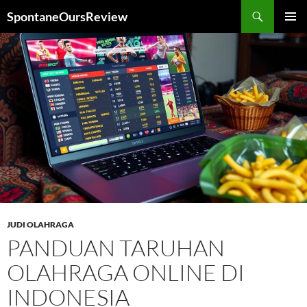
Search
SpontaneOursReview
SKIP
PRIMAR
TO
MENU
CONTENT
JUDI OLAHRAGA
PANDUAN TARUHAN
OLAHRAGA ONLINE DI
INDONESIA