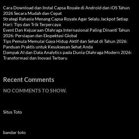
Cara Download dan Instal Capsa Royale di Android dan iOS Tahun
2026 Secara Mudah dan Cepat
Strategi Rahasia Menang Capsa Royale Agar Selalu Jackpot Setiap
Hari: Tips dan Trik Terpercaya
Event Dan Kejuaraan Olahraga Internasional Paling Dinanti Tahun
2026: Persiapan dan Ekspektasi Global
Tips Pemula Memulai Gaya Hidup Aktif dan Sehat di Tahun 2026:
Panduan Praktis untuk Kesuksesan Sehat Anda
Dampak AI dan Data Analytics pada Dunia Olahraga Modern 2026:
Transformasi dan Inovasi Terbaru
Recent Comments
NO COMMENTS TO SHOW.
Situs Toto
bandar toto