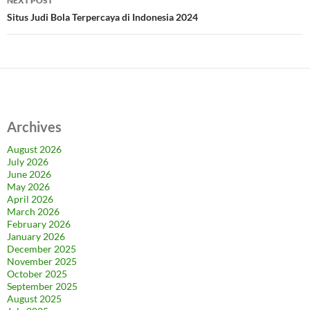
NEXT POST
Situs Judi Bola Terpercaya di Indonesia 2024
Archives
August 2026
July 2026
June 2026
May 2026
April 2026
March 2026
February 2026
January 2026
December 2025
November 2025
October 2025
September 2025
August 2025