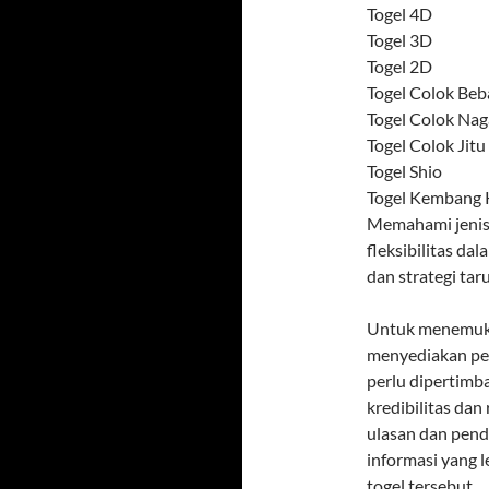
Togel 4D
Togel 3D
Togel 2D
Togel Colok Beb
Togel Colok Nag
Togel Colok Jitu
Togel Shio
Togel Kembang 
Memahami jenis-
fleksibilitas da
dan strategi ta
Untuk menemuka
menyediakan per
perlu dipertimb
kredibilitas dan 
ulasan dan pen
informasi yang 
togel tersebut.