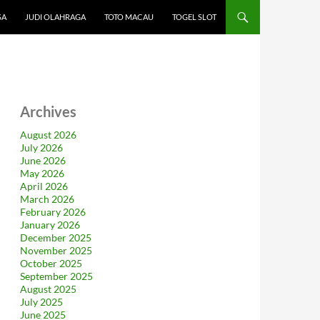
SA
JUDI OLAHRAGA
TOTO MACAU
TOGEL SLOT
Archives
August 2026
July 2026
June 2026
May 2026
April 2026
March 2026
February 2026
January 2026
December 2025
November 2025
October 2025
September 2025
August 2025
July 2025
June 2025