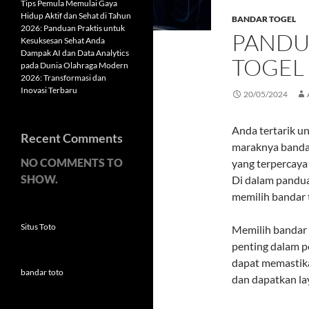
Tips Pemula Memulai Gaya
Hidup Aktif dan Sehat di Tahun
BANDAR TOGEL
2026: Panduan Praktis untuk
PANDU
Kesuksesan Sehat Anda
Dampak AI dan Data Analytics
TOGEL
pada Dunia Olahraga Modern
2026: Transformasi dan
Inovasi Terbaru
20/05/2024
Anda tertarik u
Recent Comments
maraknya bandar
NO COMMENTS TO
yang terpercay
SHOW.
Di dalam pandua
memilih bandar t
Situs Toto
Memilih bandar 
penting dalam p
dapat memastika
bandar toto
dan dapatkan la