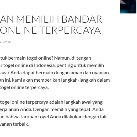
AN MEMILIH BANDAR
 ONLINE TERPERCAYA
ADMIN
ntuk bermain togel online? Namun, di tengah
 togel online di Indonesia, penting untuk memilih
a agar Anda dapat bermain dengan aman dan nyaman.
n ini, kami akan memberikan langkah-langkah dalam
ogel online terpercaya.
togel online terpercaya adalah langkah awal yang
erjalanan Anda. Dengan memilih yang tepat, Anda
n bahwa taruhan togel Anda dilakukan dengan fair
yanan terbaik.