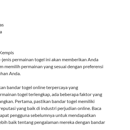
as
a
Kempis
jenis permainan togel ini akan memberikan Anda
lam memilih permainan yang sesuai dengan preferensi
ruhan Anda.
n bandar togel online terpercaya yang
mainan togel terlengkap, ada beberapa faktor yang
angkan. Pertama, pastikan bandar togel memiliki
reputasi yang baik di industri perjudian online. Baca
dapat pengguna sebelumnya untuk mendapatkan
lebih baik tentang pengalaman mereka dengan bandar