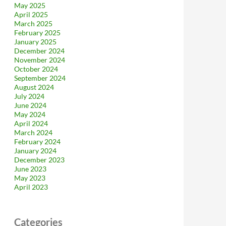
May 2025
April 2025
March 2025
February 2025
January 2025
December 2024
November 2024
October 2024
September 2024
August 2024
July 2024
June 2024
May 2024
April 2024
March 2024
February 2024
January 2024
December 2023
June 2023
May 2023
April 2023
Categories