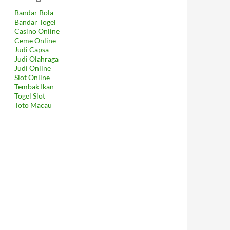
Bandar Bola
Bandar Togel
Casino Online
Ceme Online
Judi Capsa
Judi Olahraga
Judi Online
Slot Online
Tembak Ikan
Togel Slot
Toto Macau