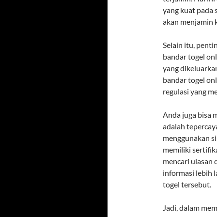
yang kuat pada s
akan menjamin k
Selain itu, pent
bandar togel onl
yang dikeluarka
bandar togel onl
regulasi yang me
Anda juga bisa 
adalah tepercay
menggunakan si
memiliki sertifi
mencari ulasan 
informasi lebih 
togel tersebut.
Jadi, dalam memi