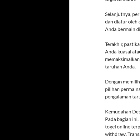
Selanjutnya, per
dan diatur oleh 
Anda bermain di
Terakhir, pasti
Anda kuasai ata
memaksimalkan 
taruhan Anda.
Dengan memilih 
pilihan permain
pengalaman tar
Kemudahan Dep
Pada bagian ini
togel online te
withdraw. Trans