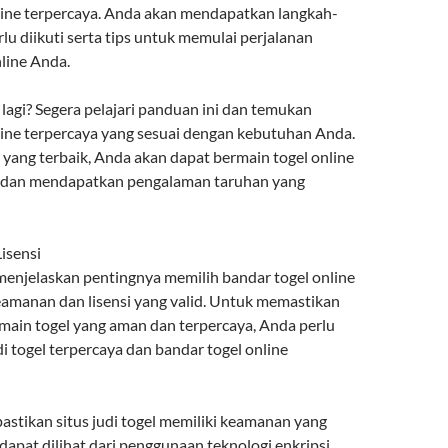
line terpercaya. Anda akan mendapatkan langkah-
lu diikuti serta tips untuk memulai perjalanan
line Anda.
 lagi? Segera pelajari panduan ini dan temukan
line terpercaya yang sesuai dengan kebutuhan Anda.
yang terbaik, Anda akan dapat bermain togel online
dan mendapatkan pengalaman taruhan yang
isensi
 menjelaskan pentingnya memilih bandar togel online
eamanan dan lisensi yang valid. Untuk memastikan
ain togel yang aman dan terpercaya, Anda perlu
di togel terpercaya dan bandar togel online
astikan situs judi togel memiliki keamanan yang
i dapat dilihat dari penggunaan teknologi enkripsi