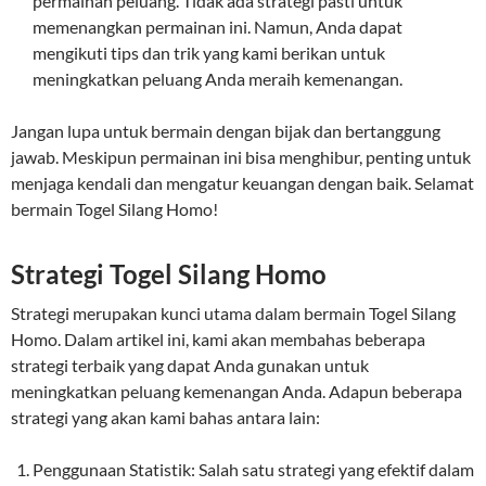
permainan peluang. Tidak ada strategi pasti untuk
memenangkan permainan ini. Namun, Anda dapat
mengikuti tips dan trik yang kami berikan untuk
meningkatkan peluang Anda meraih kemenangan.
Jangan lupa untuk bermain dengan bijak dan bertanggung
jawab. Meskipun permainan ini bisa menghibur, penting untuk
menjaga kendali dan mengatur keuangan dengan baik. Selamat
bermain Togel Silang Homo!
Strategi Togel Silang Homo
Strategi merupakan kunci utama dalam bermain Togel Silang
Homo. Dalam artikel ini, kami akan membahas beberapa
strategi terbaik yang dapat Anda gunakan untuk
meningkatkan peluang kemenangan Anda. Adapun beberapa
strategi yang akan kami bahas antara lain:
Penggunaan Statistik: Salah satu strategi yang efektif dalam