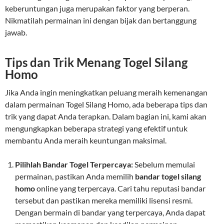
keberuntungan juga merupakan faktor yang berperan.
Nikmatilah permainan ini dengan bijak dan bertanggung
jawab.
Tips dan Trik Menang Togel Silang
Homo
Jika Anda ingin meningkatkan peluang meraih kemenangan
dalam permainan Togel Silang Homo, ada beberapa tips dan
trik yang dapat Anda terapkan. Dalam bagian ini, kami akan
mengungkapkan beberapa strategi yang efektif untuk
membantu Anda meraih keuntungan maksimal.
Pilihlah Bandar Togel Terpercaya:
Sebelum memulai
permainan, pastikan Anda memilih
bandar togel silang
homo
online yang terpercaya. Cari tahu reputasi bandar
tersebut dan pastikan mereka memiliki lisensi resmi.
Dengan bermain di bandar yang terpercaya, Anda dapat