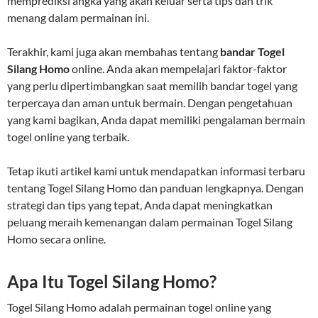
memprediksi angka yang akan keluar serta tips dan trik
menang dalam permainan ini.
Terakhir, kami juga akan membahas tentang
bandar Togel
Silang Homo
online. Anda akan mempelajari faktor-faktor
yang perlu dipertimbangkan saat memilih bandar togel yang
terpercaya dan aman untuk bermain. Dengan pengetahuan
yang kami bagikan, Anda dapat memiliki pengalaman bermain
togel online yang terbaik.
Tetap ikuti artikel kami untuk mendapatkan informasi terbaru
tentang Togel Silang Homo dan panduan lengkapnya. Dengan
strategi dan tips yang tepat, Anda dapat meningkatkan
peluang meraih kemenangan dalam permainan Togel Silang
Homo secara online.
Apa Itu Togel Silang Homo?
Togel Silang Homo adalah permainan togel online yang