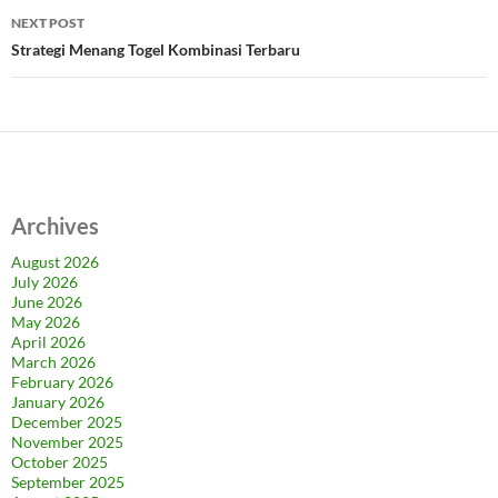
NEXT POST
Strategi Menang Togel Kombinasi Terbaru
Archives
August 2026
July 2026
June 2026
May 2026
April 2026
March 2026
February 2026
January 2026
December 2025
November 2025
October 2025
September 2025