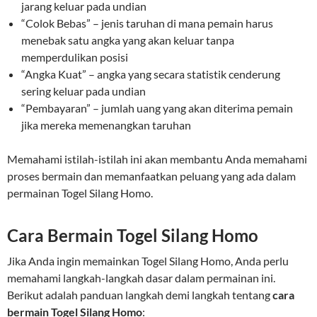
jarang keluar pada undian
“Colok Bebas” – jenis taruhan di mana pemain harus
menebak satu angka yang akan keluar tanpa
memperdulikan posisi
“Angka Kuat” – angka yang secara statistik cenderung
sering keluar pada undian
“Pembayaran” – jumlah uang yang akan diterima pemain
jika mereka memenangkan taruhan
Memahami istilah-istilah ini akan membantu Anda memahami
proses bermain dan memanfaatkan peluang yang ada dalam
permainan Togel Silang Homo.
Cara Bermain Togel Silang Homo
Jika Anda ingin memainkan Togel Silang Homo, Anda perlu
memahami langkah-langkah dasar dalam permainan ini.
Berikut adalah panduan langkah demi langkah tentang
cara
bermain Togel Silang Homo
: