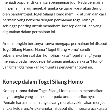
menjadi populer di kalangan penggemar judi. Pada permainan
ini, pemain harus menebak angka keluaran yang akan diundi
oleh bandar togel. Togel Silang Homo memiliki aturan dan cara
bermain yang berbeda dengan permainan togel lainnya,
sehingga penting untuk memahami konsep dan istilah yang
digunakan dalam permainan ini.
Anda mungkin bertanya-tanya mengapa permainan ini disebut
Togel Silang Homo. Nama “Togel Silang Homo” sendiri
sebenarnya berasal dari kombinasi kata “Togel Silang” yang
mengacu pada metode perhitungan angka, dan kata “Homo”
yang menggambarkan komunitas penggemar togel ini.
Konsep dalam Togel Silang Homo
Konsep utama dalam Togel Silang Homo adalah meramalkan
angka-angka yang akan keluar pada undian berikutnya.
Pemain harus memilih angka yang mereka yakini akan menjadi
angka keluaran. Angka-angka ini dapat dipilih secara acak atau