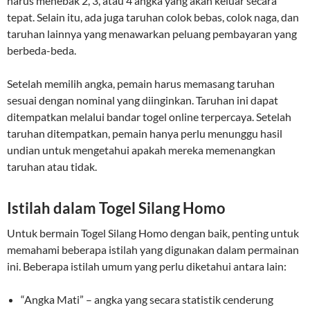
harus menebak 2, 3, atau 4 angka yang akan keluar secara
tepat. Selain itu, ada juga taruhan colok bebas, colok naga, dan
taruhan lainnya yang menawarkan peluang pembayaran yang
berbeda-beda.
Setelah memilih angka, pemain harus memasang taruhan
sesuai dengan nominal yang diinginkan. Taruhan ini dapat
ditempatkan melalui bandar togel online terpercaya. Setelah
taruhan ditempatkan, pemain hanya perlu menunggu hasil
undian untuk mengetahui apakah mereka memenangkan
taruhan atau tidak.
Istilah dalam Togel Silang Homo
Untuk bermain Togel Silang Homo dengan baik, penting untuk
memahami beberapa istilah yang digunakan dalam permainan
ini. Beberapa istilah umum yang perlu diketahui antara lain:
“Angka Mati” – angka yang secara statistik cenderung