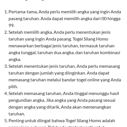
Pertama-tama, Anda perlu memilih angka yang ingin Anda
pasang taruhan. Anda dapat memilih angka dari 00 hingga
99.
Setelah memilih angka, Anda perlu menentukan jenis
taruhan yang ingin Anda pasang. Togel Silang Homo
menawarkan berbagai jenis taruhan, termasuk taruhan
angka tunggal, taruhan dua angka, dan taruhan kombinasi
angka.
Setelah menentukan jenis taruhan, Anda perlu memasang
taruhan dengan jumlah yang diinginkan. Anda dapat
memasang taruhan melalui bandar togel online yang Anda
pilih.
Setelah memasang taruhan, Anda tinggal menunggu hasil
pengundian angka. Jika angka yang Anda pasang sesuai
dengan angka yang ditarik, Anda akan memenangkan
taruhan.
Penting untuk diingat bahwa Togel Silang Homo adalah