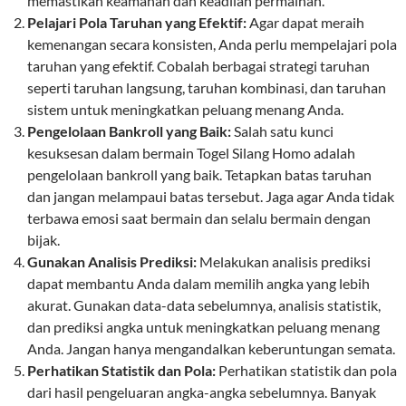
memastikan keamanan dan keadilan permainan.
Pelajari Pola Taruhan yang Efektif:
Agar dapat meraih
kemenangan secara konsisten, Anda perlu mempelajari pola
taruhan yang efektif. Cobalah berbagai strategi taruhan
seperti taruhan langsung, taruhan kombinasi, dan taruhan
sistem untuk meningkatkan peluang menang Anda.
Pengelolaan Bankroll yang Baik:
Salah satu kunci
kesuksesan dalam bermain Togel Silang Homo adalah
pengelolaan bankroll yang baik. Tetapkan batas taruhan
dan jangan melampaui batas tersebut. Jaga agar Anda tidak
terbawa emosi saat bermain dan selalu bermain dengan
bijak.
Gunakan Analisis Prediksi:
Melakukan analisis prediksi
dapat membantu Anda dalam memilih angka yang lebih
akurat. Gunakan data-data sebelumnya, analisis statistik,
dan prediksi angka untuk meningkatkan peluang menang
Anda. Jangan hanya mengandalkan keberuntungan semata.
Perhatikan Statistik dan Pola:
Perhatikan statistik dan pola
dari hasil pengeluaran angka-angka sebelumnya. Banyak