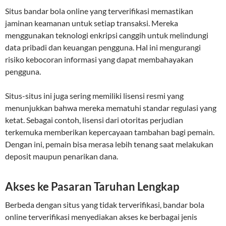
Situs bandar bola online yang terverifikasi memastikan
jaminan keamanan untuk setiap transaksi. Mereka
menggunakan teknologi enkripsi canggih untuk melindungi
data pribadi dan keuangan pengguna. Hal ini mengurangi
risiko kebocoran informasi yang dapat membahayakan
pengguna.
Situs-situs ini juga sering memiliki lisensi resmi yang
menunjukkan bahwa mereka mematuhi standar regulasi yang
ketat. Sebagai contoh, lisensi dari otoritas perjudian
terkemuka memberikan kepercayaan tambahan bagi pemain.
Dengan ini, pemain bisa merasa lebih tenang saat melakukan
deposit maupun penarikan dana.
Akses ke Pasaran Taruhan Lengkap
Berbeda dengan situs yang tidak terverifikasi, bandar bola
online terverifikasi menyediakan akses ke berbagai jenis