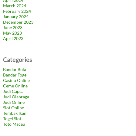
April 2024
March 2024
February 2024
January 2024
December 2023
June 2023
May 2023
April 2023
Categories
Bandar Bola
Bandar Togel
Casino Online
Ceme Online
Judi Capsa
Judi Olahraga
Judi Online
Slot Online
Tembak Ikan
Togel Slot
Toto Macau