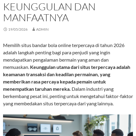
KEUNGGULAN DAN
MANFAATNYA
19/05/2026
ADMIN
Memilih situs bandar bola online terpercaya di tahun 2026
adalah langkah penting bagi para penjudi yang ingin
mendapatkan pengalaman bermain yang aman dan
memuaskan.
Keunggulan utama dari situs terpercaya adalah
keamanan transaksi dan keadilan permainan, yang
memberikan rasa percaya kepada pemain untuk
menempatkan taruhan mereka.
Dalam industri yang
berkembang pesat ini, penting untuk mengetahui faktor-faktor
yang membedakan situs terpercaya dari yang lainnya.