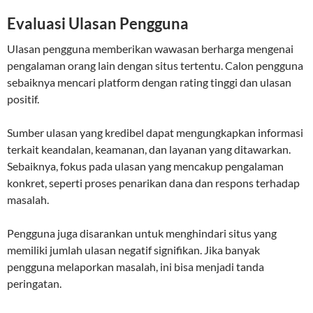
Evaluasi Ulasan Pengguna
Ulasan pengguna memberikan wawasan berharga mengenai
pengalaman orang lain dengan situs tertentu. Calon pengguna
sebaiknya mencari platform dengan rating tinggi dan ulasan
positif.
Sumber ulasan yang kredibel dapat mengungkapkan informasi
terkait keandalan, keamanan, dan layanan yang ditawarkan.
Sebaiknya, fokus pada ulasan yang mencakup pengalaman
konkret, seperti proses penarikan dana dan respons terhadap
masalah.
Pengguna juga disarankan untuk menghindari situs yang
memiliki jumlah ulasan negatif signifikan. Jika banyak
pengguna melaporkan masalah, ini bisa menjadi tanda
peringatan.