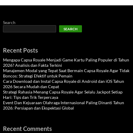
Search
SEARCH
Recent Posts
Mengapa Capsa Royale Menjadi Game Kartu Paling Populer di Tahun
2026? Analisis dan Fakta Terkini
Manajemen Modal yang Tepat Saat Bermain Capsa Royale Agar Tidak
Boncos: Strategi Efektif untuk Pemain
Cara Download dan Instal Capsa Royale di Android dan iOS Tahun
2026 Secara Mudah dan Cepat
Strategi Rahasia Menang Capsa Royale Agar Selalu Jackpot Setiap
Hari: Tips dan Trik Terpercaya
Event Dan Kejuaraan Olahraga Internasional Paling Dinanti Tahun
2026: Persiapan dan Ekspektasi Global
Recent Comments