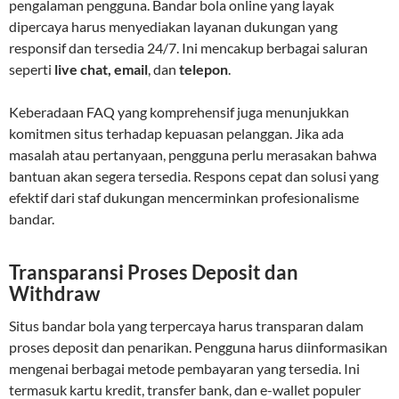
pengalaman pengguna. Bandar bola online yang layak
dipercaya harus menyediakan layanan dukungan yang
responsif dan tersedia 24/7. Ini mencakup berbagai saluran
seperti
live chat, email
, dan
telepon
.
Keberadaan FAQ yang komprehensif juga menunjukkan
komitmen situs terhadap kepuasan pelanggan. Jika ada
masalah atau pertanyaan, pengguna perlu merasakan bahwa
bantuan akan segera tersedia. Respons cepat dan solusi yang
efektif dari staf dukungan mencerminkan profesionalisme
bandar.
Transparansi Proses Deposit dan
Withdraw
Situs bandar bola yang terpercaya harus transparan dalam
proses deposit dan penarikan. Pengguna harus diinformasikan
mengenai berbagai metode pembayaran yang tersedia. Ini
termasuk kartu kredit, transfer bank, dan e-wallet populer