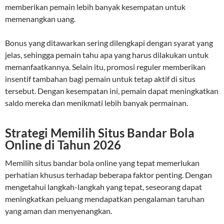
memberikan pemain lebih banyak kesempatan untuk
memenangkan uang.
Bonus yang ditawarkan sering dilengkapi dengan syarat yang
jelas, sehingga pemain tahu apa yang harus dilakukan untuk
memanfaatkannya. Selain itu, promosi reguler memberikan
insentif tambahan bagi pemain untuk tetap aktif di situs
tersebut. Dengan kesempatan ini, pemain dapat meningkatkan
saldo mereka dan menikmati lebih banyak permainan.
Strategi Memilih Situs Bandar Bola
Online di Tahun 2026
Memilih situs bandar bola online yang tepat memerlukan
perhatian khusus terhadap beberapa faktor penting. Dengan
mengetahui langkah-langkah yang tepat, seseorang dapat
meningkatkan peluang mendapatkan pengalaman taruhan
yang aman dan menyenangkan.