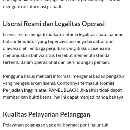
mengontrol informasi pribadi.
Lisensi Resmi dan Legalitas Operasi
Lisensi resmi menjadi indikator utama legalitas suatu bandar
bola online. Situs yang tepercaya biasanya terdaftar dan
diawasi oleh lembaga perjudian yang diakui. Lisensi ini
menunjukkan bahwa situs tersebut memenuhi standar
tertentu dalam operasional dan perlindungan pemain.
Pengguna harus mencari informasi mengenai badan pengatur
yang mengeluarkan lisensi. Contohnya termasuk
Komisi
Perjudian Inggris
atau
PANEL BLACK
. Jika situs tidak dapat
memberikan bukti lisensi, hal ini dapat menjadi tanda bahaya.
Kualitas Pelayanan Pelanggan
Pelayanan pelanggan yang baik sangat penting untuk