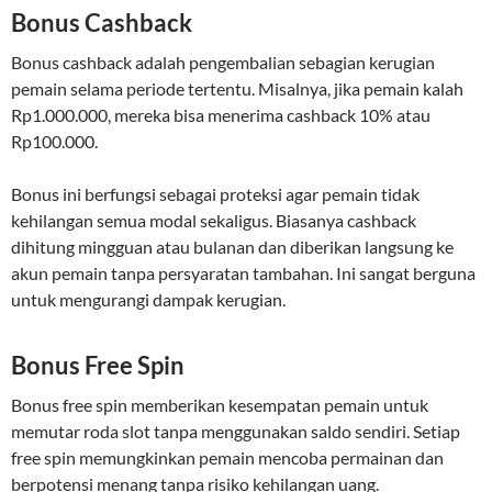
Bonus Cashback
Bonus cashback adalah pengembalian sebagian kerugian
pemain selama periode tertentu. Misalnya, jika pemain kalah
Rp1.000.000, mereka bisa menerima cashback 10% atau
Rp100.000.
Bonus ini berfungsi sebagai proteksi agar pemain tidak
kehilangan semua modal sekaligus. Biasanya cashback
dihitung mingguan atau bulanan dan diberikan langsung ke
akun pemain tanpa persyaratan tambahan. Ini sangat berguna
untuk mengurangi dampak kerugian.
Bonus Free Spin
Bonus free spin memberikan kesempatan pemain untuk
memutar roda slot tanpa menggunakan saldo sendiri. Setiap
free spin memungkinkan pemain mencoba permainan dan
berpotensi menang tanpa risiko kehilangan uang.