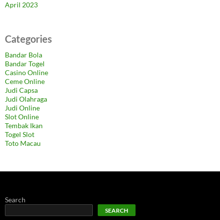
April 2023
Categories
Bandar Bola
Bandar Togel
Casino Online
Ceme Online
Judi Capsa
Judi Olahraga
Judi Online
Slot Online
Tembak Ikan
Togel Slot
Toto Macau
Search
SEARCH