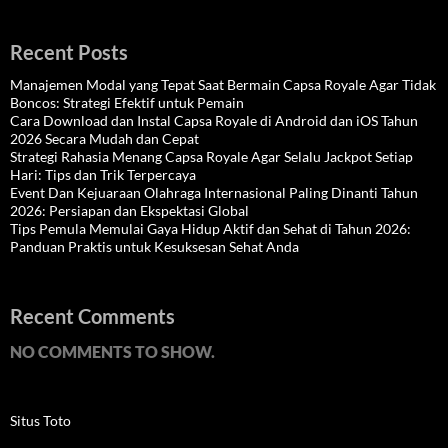
Recent Posts
Manajemen Modal yang Tepat Saat Bermain Capsa Royale Agar Tidak
Boncos: Strategi Efektif untuk Pemain
Cara Download dan Instal Capsa Royale di Android dan iOS Tahun
2026 Secara Mudah dan Cepat
Strategi Rahasia Menang Capsa Royale Agar Selalu Jackpot Setiap
Hari: Tips dan Trik Terpercaya
Event Dan Kejuaraan Olahraga Internasional Paling Dinanti Tahun
2026: Persiapan dan Ekspektasi Global
Tips Pemula Memulai Gaya Hidup Aktif dan Sehat di Tahun 2026:
Panduan Praktis untuk Kesuksesan Sehat Anda
Recent Comments
NO COMMENTS TO SHOW.
Situs Toto