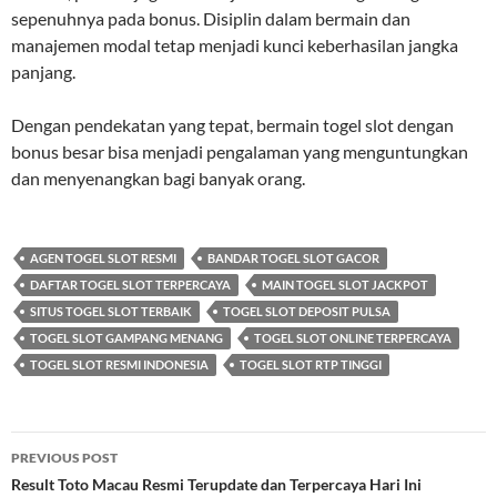
sepenuhnya pada bonus. Disiplin dalam bermain dan
manajemen modal tetap menjadi kunci keberhasilan jangka
panjang.
Dengan pendekatan yang tepat, bermain togel slot dengan
bonus besar bisa menjadi pengalaman yang menguntungkan
dan menyenangkan bagi banyak orang.
AGEN TOGEL SLOT RESMI
BANDAR TOGEL SLOT GACOR
DAFTAR TOGEL SLOT TERPERCAYA
MAIN TOGEL SLOT JACKPOT
SITUS TOGEL SLOT TERBAIK
TOGEL SLOT DEPOSIT PULSA
TOGEL SLOT GAMPANG MENANG
TOGEL SLOT ONLINE TERPERCAYA
TOGEL SLOT RESMI INDONESIA
TOGEL SLOT RTP TINGGI
Post
PREVIOUS POST
navigation
Result Toto Macau Resmi Terupdate dan Terpercaya Hari Ini