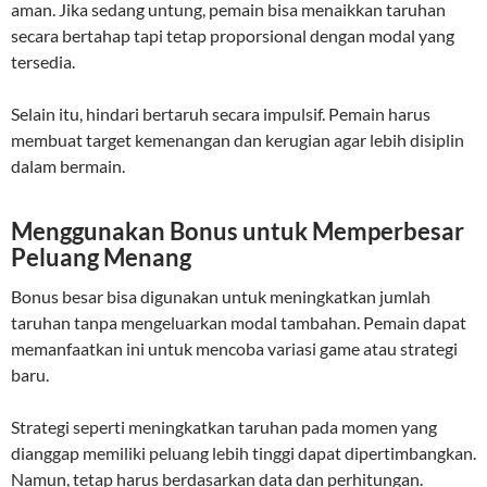
aman. Jika sedang untung, pemain bisa menaikkan taruhan
secara bertahap tapi tetap proporsional dengan modal yang
tersedia.
Selain itu, hindari bertaruh secara impulsif. Pemain harus
membuat target kemenangan dan kerugian agar lebih disiplin
dalam bermain.
Menggunakan Bonus untuk Memperbesar
Peluang Menang
Bonus besar bisa digunakan untuk meningkatkan jumlah
taruhan tanpa mengeluarkan modal tambahan. Pemain dapat
memanfaatkan ini untuk mencoba variasi game atau strategi
baru.
Strategi seperti meningkatkan taruhan pada momen yang
dianggap memiliki peluang lebih tinggi dapat dipertimbangkan.
Namun, tetap harus berdasarkan data dan perhitungan.