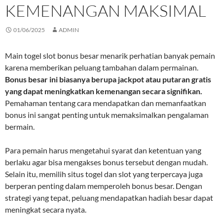
KEMENANGAN MAKSIMAL
01/06/2025
ADMIN
Main togel slot bonus besar menarik perhatian banyak pemain
karena memberikan peluang tambahan dalam permainan.
Bonus besar ini biasanya berupa jackpot atau putaran gratis
yang dapat meningkatkan kemenangan secara signifikan.
Pemahaman tentang cara mendapatkan dan memanfaatkan
bonus ini sangat penting untuk memaksimalkan pengalaman
bermain.
Para pemain harus mengetahui syarat dan ketentuan yang
berlaku agar bisa mengakses bonus tersebut dengan mudah.
Selain itu, memilih situs togel dan slot yang terpercaya juga
berperan penting dalam memperoleh bonus besar. Dengan
strategi yang tepat, peluang mendapatkan hadiah besar dapat
meningkat secara nyata.