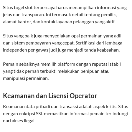
Situs togel slot terpercaya harus menampilkan informasi yang
jelas dan transparan. Ini termasuk detail tentang pemilik,
alamat kantor, dan kontak layanan pelanggan yang aktif.
Situs yang baik juga menyediakan opsi permainan yang adil
dan sistem pembayaran yang cepat. Sertifikasi dari lembaga
independen pengawas judi juga menjadi tanda keabsahan.
Pemain sebaiknya memilih platform dengan reputasi stabil
yang tidak pernah terbukti melakukan penipuan atau
manipulasi permainan.
Keamanan dan Lisensi Operator
Keamanan data pribadi dan transaksi adalah aspek kritis. Situs
dengan enkripsi SSL memastikan informasi pemain terlindungi
dari akses ilegal.