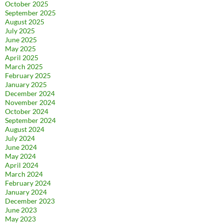
October 2025
September 2025
August 2025
July 2025
June 2025
May 2025
April 2025
March 2025
February 2025
January 2025
December 2024
November 2024
October 2024
September 2024
August 2024
July 2024
June 2024
May 2024
April 2024
March 2024
February 2024
January 2024
December 2023
June 2023
May 2023