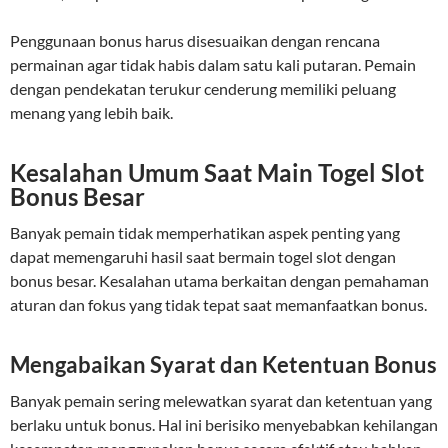
Penggunaan bonus harus disesuaikan dengan rencana
permainan agar tidak habis dalam satu kali putaran. Pemain
dengan pendekatan terukur cenderung memiliki peluang
menang yang lebih baik.
Kesalahan Umum Saat Main Togel Slot
Bonus Besar
Banyak pemain tidak memperhatikan aspek penting yang
dapat memengaruhi hasil saat bermain togel slot dengan
bonus besar. Kesalahan utama berkaitan dengan pemahaman
aturan dan fokus yang tidak tepat saat memanfaatkan bonus.
Mengabaikan Syarat dan Ketentuan Bonus
Banyak pemain sering melewatkan syarat dan ketentuan yang
berlaku untuk bonus. Hal ini berisiko menyebabkan kehilangan