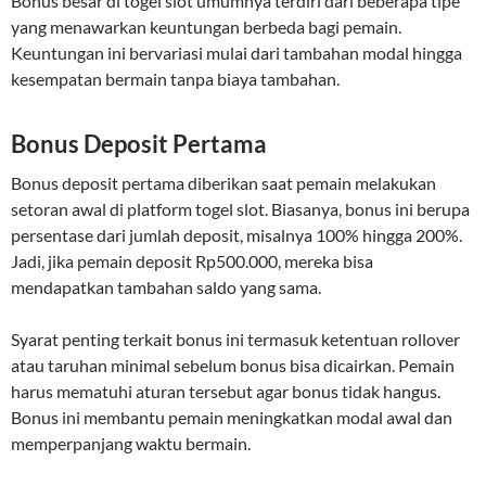
Bonus besar di togel slot umumnya terdiri dari beberapa tipe
yang menawarkan keuntungan berbeda bagi pemain.
Keuntungan ini bervariasi mulai dari tambahan modal hingga
kesempatan bermain tanpa biaya tambahan.
Bonus Deposit Pertama
Bonus deposit pertama diberikan saat pemain melakukan
setoran awal di platform togel slot. Biasanya, bonus ini berupa
persentase dari jumlah deposit, misalnya 100% hingga 200%.
Jadi, jika pemain deposit Rp500.000, mereka bisa
mendapatkan tambahan saldo yang sama.
Syarat penting terkait bonus ini termasuk ketentuan rollover
atau taruhan minimal sebelum bonus bisa dicairkan. Pemain
harus mematuhi aturan tersebut agar bonus tidak hangus.
Bonus ini membantu pemain meningkatkan modal awal dan
memperpanjang waktu bermain.