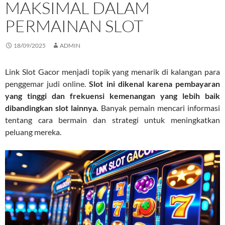
MAKSIMAL DALAM
PERMAINAN SLOT
18/09/2025
ADMIN
Link Slot Gacor menjadi topik yang menarik di kalangan para
penggemar judi online.
Slot ini dikenal karena pembayaran
yang tinggi dan frekuensi kemenangan yang lebih baik
dibandingkan slot lainnya.
Banyak pemain mencari informasi
tentang cara bermain dan strategi untuk meningkatkan
peluang mereka.