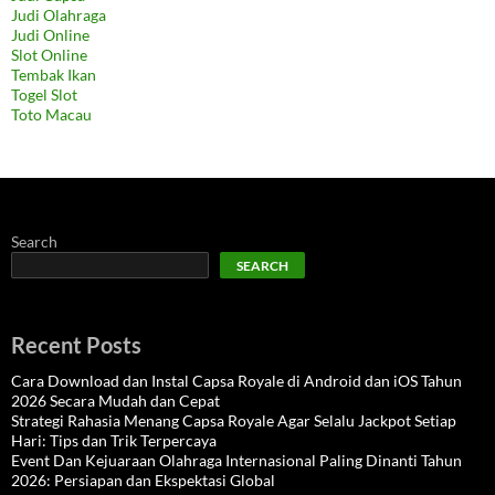
Judi Olahraga
Judi Online
Slot Online
Tembak Ikan
Togel Slot
Toto Macau
Search
SEARCH
Recent Posts
Cara Download dan Instal Capsa Royale di Android dan iOS Tahun
2026 Secara Mudah dan Cepat
Strategi Rahasia Menang Capsa Royale Agar Selalu Jackpot Setiap
Hari: Tips dan Trik Terpercaya
Event Dan Kejuaraan Olahraga Internasional Paling Dinanti Tahun
2026: Persiapan dan Ekspektasi Global