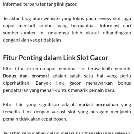
informasi terbaru tentang link gacor.
Terakhir, blog atau website yang fokus pada review slot juga
dapat menjadi sumber yang bermanfaat. Informasi dari
sumber-sumber ini umumnya lebih akurat dibandingkan
dengan iklan yang tidak jelas.
Fitur Penting dalam Link Slot Gacor
Fitur-fitur tertentu dapat membuat slot terasa lebih menarik.
Bonus dan promosi
adalah salah satu hal yang perlu
diperhatikan. Banyak link gacor menawarkan bonus
pendaftaran yang menarik untuk menarik pemain baru.
Fitur lain yang signifikan adalah
variasi permainan
yang
tersedia. Link dengan variasi slot yang beragam menjamin
pemain tidak akan cepat bosan.
Terakhir, kemudahan dalam melakukan
transaksi
juga relevan.