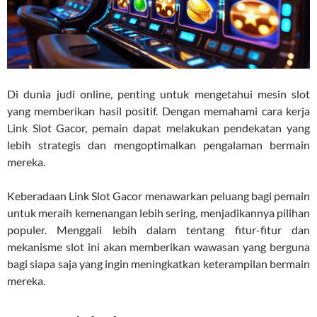
Di dunia judi online, penting untuk mengetahui mesin slot
yang memberikan hasil positif. Dengan memahami cara kerja
Link Slot Gacor, pemain dapat melakukan pendekatan yang
lebih strategis dan mengoptimalkan pengalaman bermain
mereka.
Keberadaan Link Slot Gacor menawarkan peluang bagi pemain
untuk meraih kemenangan lebih sering, menjadikannya pilihan
populer. Menggali lebih dalam tentang fitur-fitur dan
mekanisme slot ini akan memberikan wawasan yang berguna
bagi siapa saja yang ingin meningkatkan keterampilan bermain
mereka.