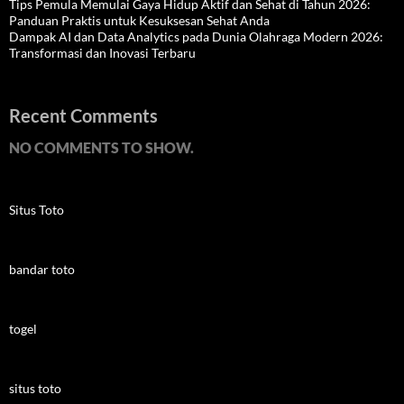
Tips Pemula Memulai Gaya Hidup Aktif dan Sehat di Tahun 2026:
Panduan Praktis untuk Kesuksesan Sehat Anda
Dampak AI dan Data Analytics pada Dunia Olahraga Modern 2026:
Transformasi dan Inovasi Terbaru
Recent Comments
NO COMMENTS TO SHOW.
Situs Toto
bandar toto
togel
situs toto