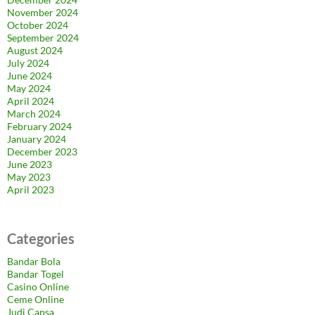
November 2024
October 2024
September 2024
August 2024
July 2024
June 2024
May 2024
April 2024
March 2024
February 2024
January 2024
December 2023
June 2023
May 2023
April 2023
Categories
Bandar Bola
Bandar Togel
Casino Online
Ceme Online
Judi Capsa