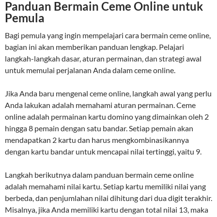
Panduan Bermain Ceme Online untuk
Pemula
Bagi pemula yang ingin mempelajari cara bermain ceme online,
bagian ini akan memberikan panduan lengkap. Pelajari
langkah-langkah dasar, aturan permainan, dan strategi awal
untuk memulai perjalanan Anda dalam ceme online.
Jika Anda baru mengenal ceme online, langkah awal yang perlu
Anda lakukan adalah memahami aturan permainan. Ceme
online adalah permainan kartu domino yang dimainkan oleh 2
hingga 8 pemain dengan satu bandar. Setiap pemain akan
mendapatkan 2 kartu dan harus mengkombinasikannya
dengan kartu bandar untuk mencapai nilai tertinggi, yaitu 9.
Langkah berikutnya dalam panduan bermain ceme online
adalah memahami nilai kartu. Setiap kartu memiliki nilai yang
berbeda, dan penjumlahan nilai dihitung dari dua digit terakhir.
Misalnya, jika Anda memiliki kartu dengan total nilai 13, maka