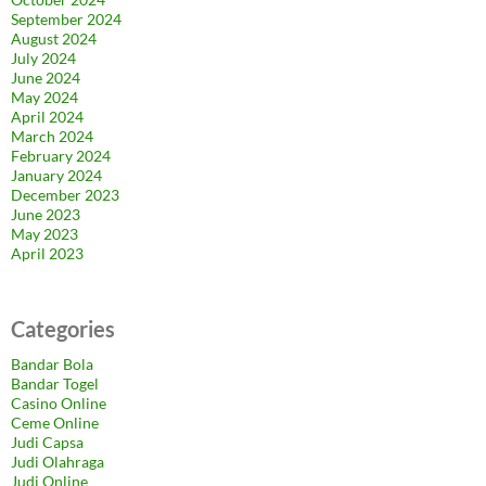
September 2024
August 2024
July 2024
June 2024
May 2024
April 2024
March 2024
February 2024
January 2024
December 2023
June 2023
May 2023
April 2023
Categories
Bandar Bola
Bandar Togel
Casino Online
Ceme Online
Judi Capsa
Judi Olahraga
Judi Online