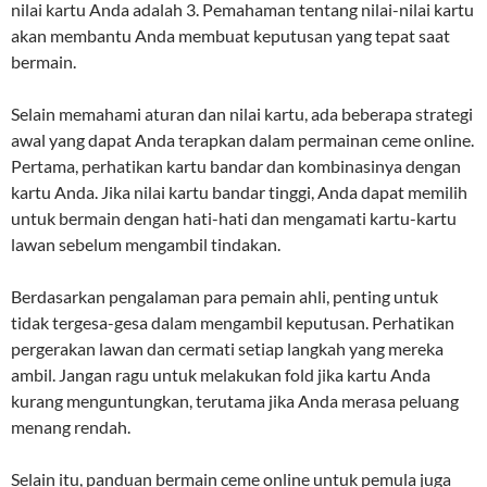
nilai kartu Anda adalah 3. Pemahaman tentang nilai-nilai kartu
akan membantu Anda membuat keputusan yang tepat saat
bermain.
Selain memahami aturan dan nilai kartu, ada beberapa strategi
awal yang dapat Anda terapkan dalam permainan ceme online.
Pertama, perhatikan kartu bandar dan kombinasinya dengan
kartu Anda. Jika nilai kartu bandar tinggi, Anda dapat memilih
untuk bermain dengan hati-hati dan mengamati kartu-kartu
lawan sebelum mengambil tindakan.
Berdasarkan pengalaman para pemain ahli, penting untuk
tidak tergesa-gesa dalam mengambil keputusan. Perhatikan
pergerakan lawan dan cermati setiap langkah yang mereka
ambil. Jangan ragu untuk melakukan fold jika kartu Anda
kurang menguntungkan, terutama jika Anda merasa peluang
menang rendah.
Selain itu, panduan bermain ceme online untuk pemula juga