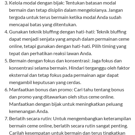
Kelola modal dengan bijak: Tentukan batasan modal
bermain dan tetap disiplin dalam mengelolanya. Jangan
tergoda untuk terus bermain ketika modal Anda sudah
mencapai batas yang ditentukan.
Gunakan teknik bluffing dengan hati-hati: Teknik bluffing
dapat menjadi senjata yang ampuh dalam permainan ceme
online, tetapi gunakan dengan hati-hati. Pilih timing yang
tepat dan perhatikan reaksi lawan Anda.
Bermain dengan fokus dan konsentrasi: Jaga fokus dan
konsentrasi selama bermain. Hindari terganggu oleh faktor
eksternal dan tetap fokus pada permainan agar dapat
mengambil keputusan yang cerdas.
Manfaatkan bonus dan promo: Cari tahu tentang bonus
dan promo yang ditawarkan oleh situs ceme online.
Manfaatkan dengan bijak untuk meningkatkan peluang
kemenangan Anda.
Berlatih secara rutin: Untuk mengembangkan keterampilan
bermain ceme online, berlatih secara rutin sangat penting.
Carilah kesempatan untuk bermain dan terus tingkatkan