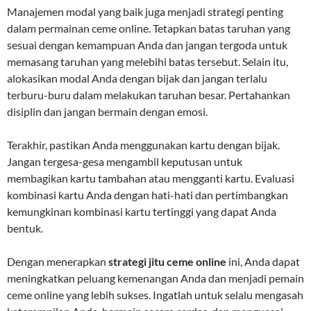
Manajemen modal yang baik juga menjadi strategi penting
dalam permainan ceme online. Tetapkan batas taruhan yang
sesuai dengan kemampuan Anda dan jangan tergoda untuk
memasang taruhan yang melebihi batas tersebut. Selain itu,
alokasikan modal Anda dengan bijak dan jangan terlalu
terburu-buru dalam melakukan taruhan besar. Pertahankan
disiplin dan jangan bermain dengan emosi.
Terakhir, pastikan Anda menggunakan kartu dengan bijak.
Jangan tergesa-gesa mengambil keputusan untuk
membagikan kartu tambahan atau mengganti kartu. Evaluasi
kombinasi kartu Anda dengan hati-hati dan pertimbangkan
kemungkinan kombinasi kartu tertinggi yang dapat Anda
bentuk.
Dengan menerapkan
strategi jitu ceme online
ini, Anda dapat
meningkatkan peluang kemenangan Anda dan menjadi pemain
ceme online yang lebih sukses. Ingatlah untuk selalu mengasah