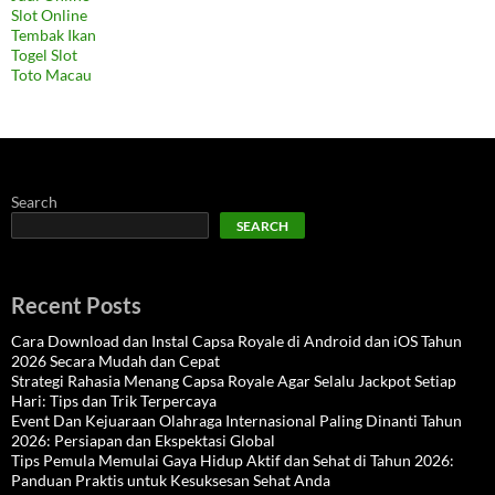
Slot Online
Tembak Ikan
Togel Slot
Toto Macau
Search
SEARCH
Recent Posts
Cara Download dan Instal Capsa Royale di Android dan iOS Tahun
2026 Secara Mudah dan Cepat
Strategi Rahasia Menang Capsa Royale Agar Selalu Jackpot Setiap
Hari: Tips dan Trik Terpercaya
Event Dan Kejuaraan Olahraga Internasional Paling Dinanti Tahun
2026: Persiapan dan Ekspektasi Global
Tips Pemula Memulai Gaya Hidup Aktif dan Sehat di Tahun 2026:
Panduan Praktis untuk Kesuksesan Sehat Anda