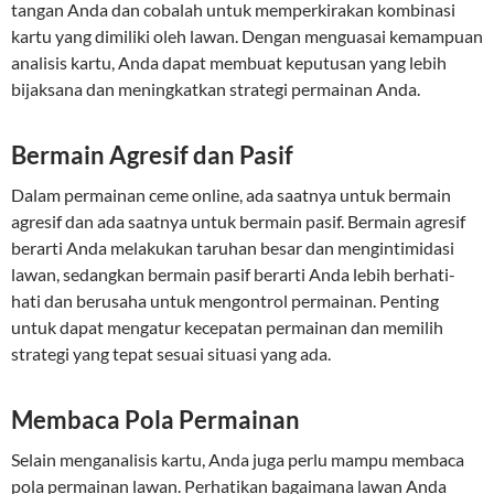
tangan Anda dan cobalah untuk memperkirakan kombinasi
kartu yang dimiliki oleh lawan. Dengan menguasai kemampuan
analisis kartu, Anda dapat membuat keputusan yang lebih
bijaksana dan meningkatkan strategi permainan Anda.
Bermain Agresif dan Pasif
Dalam permainan ceme online, ada saatnya untuk bermain
agresif dan ada saatnya untuk bermain pasif. Bermain agresif
berarti Anda melakukan taruhan besar dan mengintimidasi
lawan, sedangkan bermain pasif berarti Anda lebih berhati-
hati dan berusaha untuk mengontrol permainan. Penting
untuk dapat mengatur kecepatan permainan dan memilih
strategi yang tepat sesuai situasi yang ada.
Membaca Pola Permainan
Selain menganalisis kartu, Anda juga perlu mampu membaca
pola permainan lawan. Perhatikan bagaimana lawan Anda