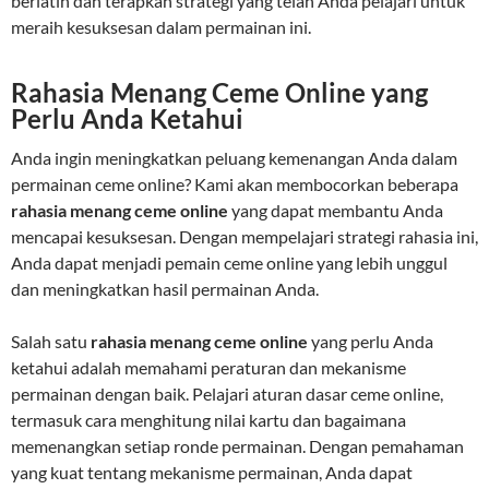
berlatih dan terapkan strategi yang telah Anda pelajari untuk
meraih kesuksesan dalam permainan ini.
Rahasia Menang Ceme Online yang
Perlu Anda Ketahui
Anda ingin meningkatkan peluang kemenangan Anda dalam
permainan ceme online? Kami akan membocorkan beberapa
rahasia menang ceme online
yang dapat membantu Anda
mencapai kesuksesan. Dengan mempelajari strategi rahasia ini,
Anda dapat menjadi pemain ceme online yang lebih unggul
dan meningkatkan hasil permainan Anda.
Salah satu
rahasia menang ceme online
yang perlu Anda
ketahui adalah memahami peraturan dan mekanisme
permainan dengan baik. Pelajari aturan dasar ceme online,
termasuk cara menghitung nilai kartu dan bagaimana
memenangkan setiap ronde permainan. Dengan pemahaman
yang kuat tentang mekanisme permainan, Anda dapat