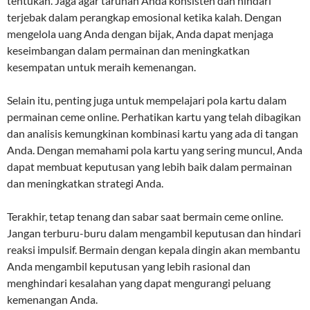
tentukan. Jaga agar taruhan Anda konsisten dan hindari
terjebak dalam perangkap emosional ketika kalah. Dengan
mengelola uang Anda dengan bijak, Anda dapat menjaga
keseimbangan dalam permainan dan meningkatkan
kesempatan untuk meraih kemenangan.
Selain itu, penting juga untuk mempelajari pola kartu dalam
permainan ceme online. Perhatikan kartu yang telah dibagikan
dan analisis kemungkinan kombinasi kartu yang ada di tangan
Anda. Dengan memahami pola kartu yang sering muncul, Anda
dapat membuat keputusan yang lebih baik dalam permainan
dan meningkatkan strategi Anda.
Terakhir, tetap tenang dan sabar saat bermain ceme online.
Jangan terburu-buru dalam mengambil keputusan dan hindari
reaksi impulsif. Bermain dengan kepala dingin akan membantu
Anda mengambil keputusan yang lebih rasional dan
menghindari kesalahan yang dapat mengurangi peluang
kemenangan Anda.