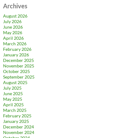
Archives
August 2026
July 2026
June 2026
May 2026
April 2026
March 2026
February 2026
January 2026
December 2025
November 2025
October 2025
September 2025
August 2025
July 2025
June 2025
May 2025
April 2025
March 2025
February 2025
January 2025
December 2024
November 2024
October 2024