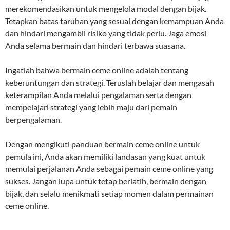
merekomendasikan untuk mengelola modal dengan bijak.
Tetapkan batas taruhan yang sesuai dengan kemampuan Anda
dan hindari mengambil risiko yang tidak perlu. Jaga emosi
Anda selama bermain dan hindari terbawa suasana.
Ingatlah bahwa bermain ceme online adalah tentang
keberuntungan dan strategi. Teruslah belajar dan mengasah
keterampilan Anda melalui pengalaman serta dengan
mempelajari strategi yang lebih maju dari pemain
berpengalaman.
Dengan mengikuti panduan bermain ceme online untuk
pemula ini, Anda akan memiliki landasan yang kuat untuk
memulai perjalanan Anda sebagai pemain ceme online yang
sukses. Jangan lupa untuk tetap berlatih, bermain dengan
bijak, dan selalu menikmati setiap momen dalam permainan
ceme online.