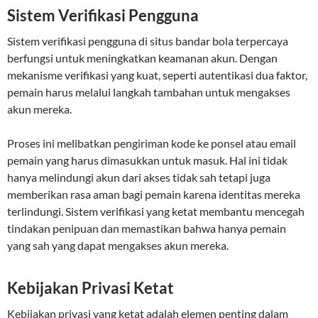
Sistem Verifikasi Pengguna
Sistem verifikasi pengguna di situs bandar bola terpercaya
berfungsi untuk meningkatkan keamanan akun. Dengan
mekanisme verifikasi yang kuat, seperti autentikasi dua faktor,
pemain harus melalui langkah tambahan untuk mengakses
akun mereka.
Proses ini melibatkan pengiriman kode ke ponsel atau email
pemain yang harus dimasukkan untuk masuk. Hal ini tidak
hanya melindungi akun dari akses tidak sah tetapi juga
memberikan rasa aman bagi pemain karena identitas mereka
terlindungi. Sistem verifikasi yang ketat membantu mencegah
tindakan penipuan dan memastikan bahwa hanya pemain
yang sah yang dapat mengakses akun mereka.
Kebijakan Privasi Ketat
Kebijakan privasi yang ketat adalah elemen penting dalam