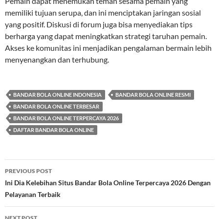
Pemain dapat menemukan teman sesama pemain yang
memiliki tujuan serupa, dan ini menciptakan jaringan sosial
yang positif. Diskusi di forum juga bisa menyediakan tips
berharga yang dapat meningkatkan strategi taruhan pemain.
Akses ke komunitas ini menjadikan pengalaman bermain lebih
menyenangkan dan terhubung.
BANDAR BOLA ONLINE INDONESIA
BANDAR BOLA ONLINE RESMI
BANDAR BOLA ONLINE TERBESAR
BANDAR BOLA ONLINE TERPERCAYA 2026
DAFTAR BANDAR BOLA ONLINE
Post
PREVIOUS POST
navigation
Ini Dia Kelebihan Situs Bandar Bola Online Terpercaya 2026 Dengan
Pelayanan Terbaik
NEXT POST