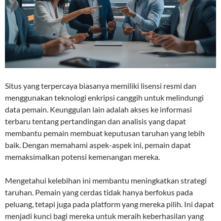
Situs yang terpercaya biasanya memiliki lisensi resmi dan
menggunakan teknologi enkripsi canggih untuk melindungi
data pemain. Keunggulan lain adalah akses ke informasi
terbaru tentang pertandingan dan analisis yang dapat
membantu pemain membuat keputusan taruhan yang lebih
baik. Dengan memahami aspek-aspek ini, pemain dapat
memaksimalkan potensi kemenangan mereka.
Mengetahui kelebihan ini membantu meningkatkan strategi
taruhan. Pemain yang cerdas tidak hanya berfokus pada
peluang, tetapi juga pada platform yang mereka pilih. Ini dapat
menjadi kunci bagi mereka untuk meraih keberhasilan yang