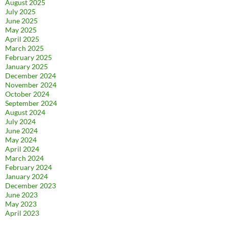
August 2025
July 2025
June 2025
May 2025
April 2025
March 2025
February 2025
January 2025
December 2024
November 2024
October 2024
September 2024
August 2024
July 2024
June 2024
May 2024
April 2024
March 2024
February 2024
January 2024
December 2023
June 2023
May 2023
April 2023