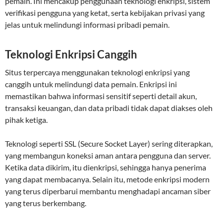
pemain. Ini mencakup penggunaan teknologi enkripsi, sistem
verifikasi pengguna yang ketat, serta kebijakan privasi yang
jelas untuk melindungi informasi pribadi pemain.
Teknologi Enkripsi Canggih
Situs terpercaya menggunakan teknologi enkripsi yang
canggih untuk melindungi data pemain. Enkripsi ini
memastikan bahwa informasi sensitif seperti detail akun,
transaksi keuangan, dan data pribadi tidak dapat diakses oleh
pihak ketiga.
Teknologi seperti SSL (Secure Socket Layer) sering diterapkan,
yang membangun koneksi aman antara pengguna dan server.
Ketika data dikirim, itu dienkripsi, sehingga hanya penerima
yang dapat membacanya. Selain itu, metode enkripsi modern
yang terus diperbarui membantu menghadapi ancaman siber
yang terus berkembang.