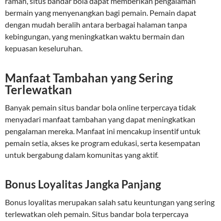
ramah, situs bandar bola dapat memberikan pengalaman
bermain yang menyenangkan bagi pemain. Pemain dapat
dengan mudah beralih antara berbagai halaman tanpa
kebingungan, yang meningkatkan waktu bermain dan
kepuasan keseluruhan.
Manfaat Tambahan yang Sering
Terlewatkan
Banyak pemain situs bandar bola online terpercaya tidak
menyadari manfaat tambahan yang dapat meningkatkan
pengalaman mereka. Manfaat ini mencakup insentif untuk
pemain setia, akses ke program edukasi, serta kesempatan
untuk bergabung dalam komunitas yang aktif.
Bonus Loyalitas Jangka Panjang
Bonus loyalitas merupakan salah satu keuntungan yang sering
terlewatkan oleh pemain. Situs bandar bola terpercaya