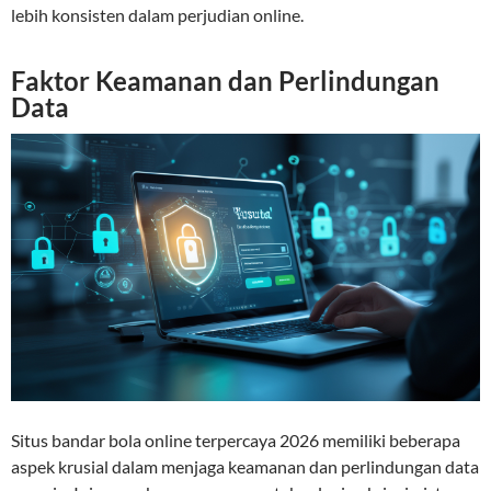
lebih konsisten dalam perjudian online.
Faktor Keamanan dan Perlindungan
Data
Situs bandar bola online terpercaya 2026 memiliki beberapa
aspek krusial dalam menjaga keamanan dan perlindungan data