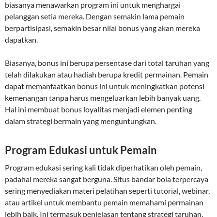
biasanya menawarkan program ini untuk menghargai
pelanggan setia mereka. Dengan semakin lama pemain
berpartisipasi, semakin besar nilai bonus yang akan mereka
dapatkan.
Biasanya, bonus ini berupa persentase dari total taruhan yang
telah dilakukan atau hadiah berupa kredit permainan. Pemain
dapat memanfaatkan bonus ini untuk meningkatkan potensi
kemenangan tanpa harus mengeluarkan lebih banyak uang.
Hal ini membuat bonus loyalitas menjadi elemen penting
dalam strategi bermain yang menguntungkan.
Program Edukasi untuk Pemain
Program edukasi sering kali tidak diperhatikan oleh pemain,
padahal mereka sangat berguna. Situs bandar bola terpercaya
sering menyediakan materi pelatihan seperti tutorial, webinar,
atau artikel untuk membantu pemain memahami permainan
lebih baik. Ini termasuk penjelasan tentang strategi taruhan,