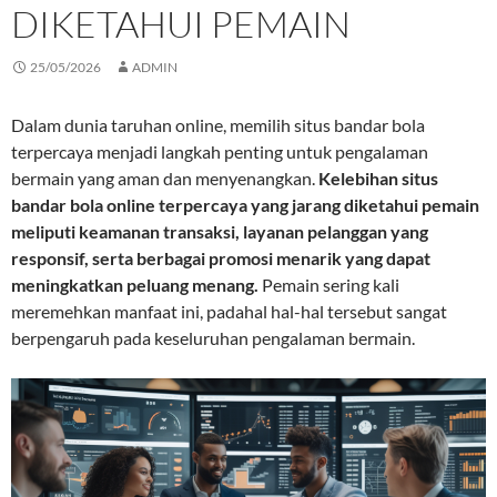
DIKETAHUI PEMAIN
25/05/2026
ADMIN
Dalam dunia taruhan online, memilih situs bandar bola
terpercaya menjadi langkah penting untuk pengalaman
bermain yang aman dan menyenangkan.
Kelebihan situs
bandar bola online terpercaya yang jarang diketahui pemain
meliputi keamanan transaksi, layanan pelanggan yang
responsif, serta berbagai promosi menarik yang dapat
meningkatkan peluang menang.
Pemain sering kali
meremehkan manfaat ini, padahal hal-hal tersebut sangat
berpengaruh pada keseluruhan pengalaman bermain.