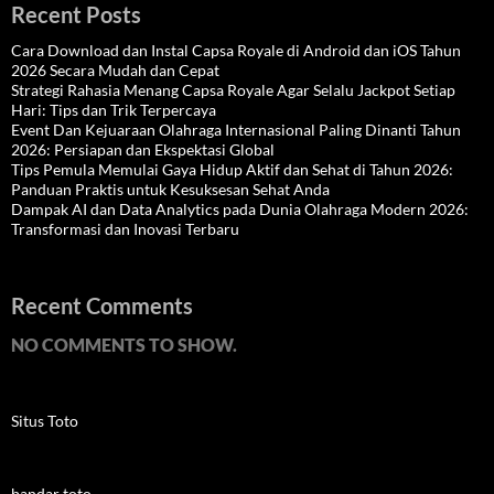
Recent Posts
Cara Download dan Instal Capsa Royale di Android dan iOS Tahun
2026 Secara Mudah dan Cepat
Strategi Rahasia Menang Capsa Royale Agar Selalu Jackpot Setiap
Hari: Tips dan Trik Terpercaya
Event Dan Kejuaraan Olahraga Internasional Paling Dinanti Tahun
2026: Persiapan dan Ekspektasi Global
Tips Pemula Memulai Gaya Hidup Aktif dan Sehat di Tahun 2026:
Panduan Praktis untuk Kesuksesan Sehat Anda
Dampak AI dan Data Analytics pada Dunia Olahraga Modern 2026:
Transformasi dan Inovasi Terbaru
Recent Comments
NO COMMENTS TO SHOW.
Situs Toto
bandar toto