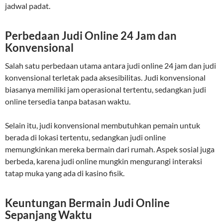
jadwal padat.
Perbedaan Judi Online 24 Jam dan
Konvensional
Salah satu perbedaan utama antara judi online 24 jam dan judi
konvensional terletak pada aksesibilitas. Judi konvensional
biasanya memiliki jam operasional tertentu, sedangkan judi
online tersedia tanpa batasan waktu.
Selain itu, judi konvensional membutuhkan pemain untuk
berada di lokasi tertentu, sedangkan judi online
memungkinkan mereka bermain dari rumah. Aspek sosial juga
berbeda, karena judi online mungkin mengurangi interaksi
tatap muka yang ada di kasino fisik.
Keuntungan Bermain Judi Online
Sepanjang Waktu