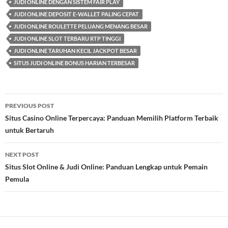
JUDI ONLINE DENGAN SISTEM FAIR PLAY
JUDI ONLINE DEPOSIT E-WALLET PALING CEPAT
JUDI ONLINE ROULETTE PELUANG MENANG BESAR
JUDI ONLINE SLOT TERBARU RTP TINGGI
JUDI ONLINE TARUHAN KECIL JACKPOT BESAR
SITUS JUDI ONLINE BONUS HARIAN TERBESAR
Post
PREVIOUS POST
navigation
Situs Casino Online Terpercaya: Panduan Memilih Platform Terbaik
untuk Bertaruh
NEXT POST
Situs Slot Online & Judi Online: Panduan Lengkap untuk Pemain
Pemula