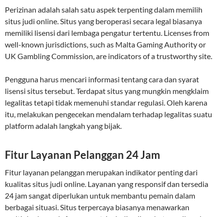
Perizinan adalah salah satu aspek terpenting dalam memilih
situs judi online. Situs yang beroperasi secara legal biasanya
memiliki lisensi dari lembaga pengatur tertentu. Licenses from
well-known jurisdictions, such as Malta Gaming Authority or
UK Gambling Commission, are indicators of a trustworthy site.
Pengguna harus mencari informasi tentang cara dan syarat
lisensi situs tersebut. Terdapat situs yang mungkin mengklaim
legalitas tetapi tidak memenuhi standar regulasi. Oleh karena
itu, melakukan pengecekan mendalam terhadap legalitas suatu
platform adalah langkah yang bijak.
Fitur Layanan Pelanggan 24 Jam
Fitur layanan pelanggan merupakan indikator penting dari
kualitas situs judi online. Layanan yang responsif dan tersedia
24 jam sangat diperlukan untuk membantu pemain dalam
berbagai situasi. Situs terpercaya biasanya menawarkan