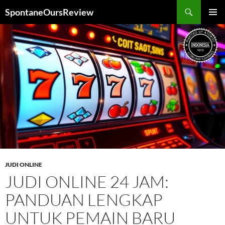
Search
SpontaneOursReview
SKIP
PRIMAR
TO
MENU
CONTENT
JUDI ONLINE
JUDI ONLINE 24 JAM:
PANDUAN LENGKAP
UNTUK PEMAIN BARU