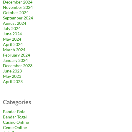
December 2024
November 2024
October 2024
September 2024
August 2024
July 2024
June 2024
May 2024
April 2024
March 2024
February 2024
January 2024
December 2023
June 2023
May 2023
April 2023
Categories
Bandar Bola
Bandar Togel
Casino Online
Ceme Online