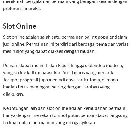
menikmati pengalaman bermain yang beragam sesuai dengan
preferensi mereka.
Slot Online
Slot online adalah salah satu permainan paling populer dalam
judi online. Permainan ini terdiri dari berbagai tema dan variasi
mesin slot yang dapat diakses dengan mudah.
Pemain dapat memilih dari klasik hingga slot video modern,
yang sering kali menawarkan fitur bonus yang menarik.
Jackpot progresif juga menjadi daya tarik utama, di mana
hadiah terus meningkat seiring dengan taruhan yang
dilakukan.
Keuntungan lain dari slot online adalah kemudahan bermain,
hanya dengan menekan tombol putar, pemain dapat langsung
terlibat dalam permainan yang mengasyikkan.