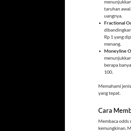
menunjukkan 
taruhan awal
uangnya.
Fractional O
dibandingkan
Rp 1 yang di
menang.
Moneyline 
menunjukkan 
berapa banya
100.
Memahami jenis-
yang tepat.
Cara Memb
Membaca odds m
kemungkinan. Mi