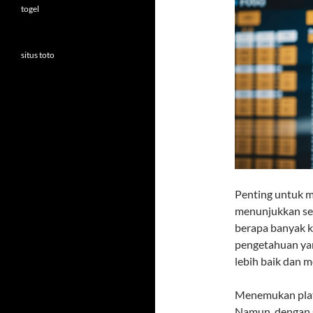
togel
situs toto
Penting untuk 
menunjukkan seb
berapa banyak k
pengetahuan ya
lebih baik dan 
Menemukan platf
Namun, dengan se