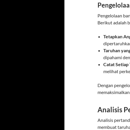
Pengelolaa
Pengelolaan bank
Berikut adalah 
Tetapkan An
dipertaruhkan
Taruhan yan
dipahami den
Catat Setiap
melihat perk
Dengan pengelol
memaksimalkan 
Analisis 
Analisis pertan
membuat taruhan