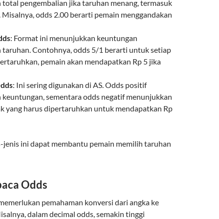
total pengembalian jika taruhan menang, termasuk
. Misalnya, odds 2.00 berarti pemain menggandakan
dds
: Format ini menunjukkan keuntungan
 taruhan. Contohnya, odds 5/1 berarti untuk setiap
pertaruhkan, pemain akan mendapatkan Rp 5 jika
Odds
: Ini sering digunakan di AS. Odds positif
keuntungan, sementara odds negatif menunjukkan
k yang harus dipertaruhkan untuk mendapatkan Rp
jenis ini dapat membantu pemain memilih taruhan
aca Odds
emerlukan pemahaman konversi dari angka ke
salnya, dalam decimal odds, semakin tinggi