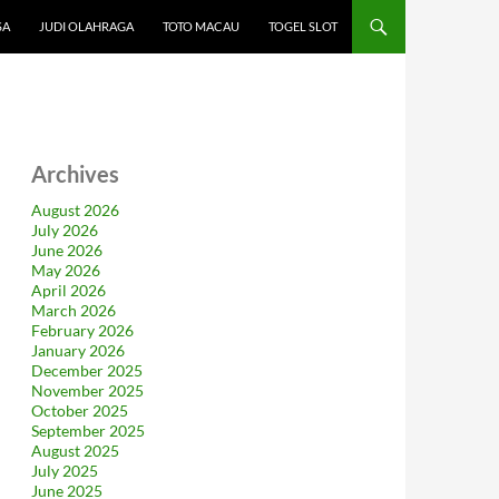
SA
JUDI OLAHRAGA
TOTO MACAU
TOGEL SLOT
Archives
August 2026
July 2026
June 2026
May 2026
April 2026
March 2026
February 2026
January 2026
December 2025
November 2025
October 2025
September 2025
August 2025
July 2025
June 2025