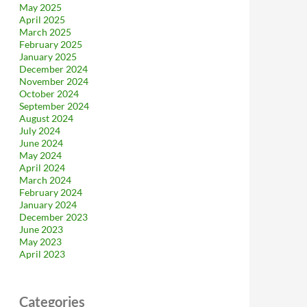
May 2025
April 2025
March 2025
February 2025
January 2025
December 2024
November 2024
October 2024
September 2024
August 2024
July 2024
June 2024
May 2024
April 2024
March 2024
February 2024
January 2024
December 2023
June 2023
May 2023
April 2023
Categories